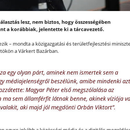
választás lesz, nem biztos, hogy összességében
nt a korábbiak, jelentette ki a tárcavezető.
zik – mondta a közigazgatási és területfejlesztési miniszte
tökön a Várkert Bazárban.
isza egy olyan párt, aminek nem ismertek sem a
 egy médiajelenségről beszélünk, amibe mindenki az
Hozzátette: Magyar Péter első megszólalása az
n ma sem államférfit látnak benne, akinek víziója v
valakit, aki majd jól megdönti Orbán Viktort”.
ban egyre inkább a közösségi média és a digitális megoldás