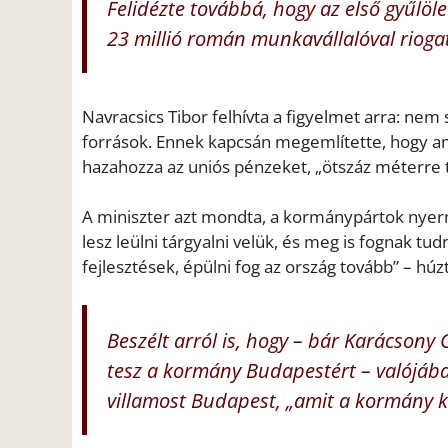
Felidézte továbbá, hogy az első gyűlö
23 millió román munkavállalóval riogat
Navracsics Tibor felhívta a figyelmet arra: ne
források. Ennek kapcsán megemlítette, hogy am
hazahozza az uniós pénzeket, „ötszáz méterre t
A miniszter azt mondta, a kormánypártok nyerni
lesz leülni tárgyalni velük, és meg is fognak t
fejlesztések, épülni fog az ország tovább” – húzt
Beszélt arról is, hogy – bár Karácsony
tesz a kormány Budapestért – valójába
villamost Budapest, „amit a kormány ki