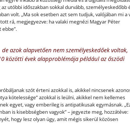
dig az utóbbi időszakban sokkal durvább, személyeskedőbb 
ban volt. „Ma sok esetben azt sem tudjuk, valójában mi a v
atott rá, megjegyezve: ha valaki megnézi Magyar Péter
t ebbe”.
ák, de azok alapvetően nem személyeskedőek voltak,
0 közötti évek alapproblémája például az őszödi
óbáljanak szót érteni azokkal is, akikkel nincsenek azono
tya kötelessége” azokkal is leülni, akikkel nem kellemes
nek egyet, vagy emberileg is antipatikusak egymásnak. „Ez
an is kisebbségben vagyok” – jegyezte meg, hozzátéve:
yét, hogy lesz olyan ügy, amit mégis sikerül közösen