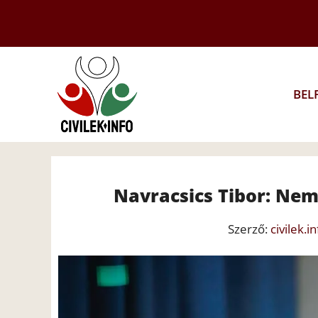
Kilépés
a
tartalomba
BEL
Navracsics Tibor: Nem 
Szerző:
civilek.in