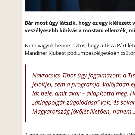
Bár most úgy látszik, hogy ez egy kiélezett 
veszélyesebb kihívás a mostani ellenzék, mi
Nem vagyok benne biztos, hogy a Tisza Párt léte
Mandiner Klubest pódiumbeszélgetésén csütör
Navracsics Tibor úgy fogalmazott: a T
jelöltjei, sem a programja. Valójában
lát bele, amit akar – állapította meg. 
„átlagpolgár zúgolódása” volt, és soka
Magyarország jövőjét illetően, hanem „
A miniszter hangsúlyozta: az országos politiká