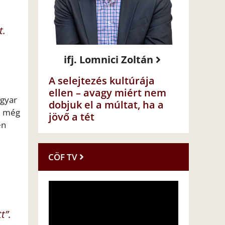
t.
ifj. Lomnici Zoltán
A selejtezés kultúrája
ellen – avagy miért nem
agyar
dobjuk el a múltat, ha a
t, még
jövő a tét
en
CÖF TV
t”.