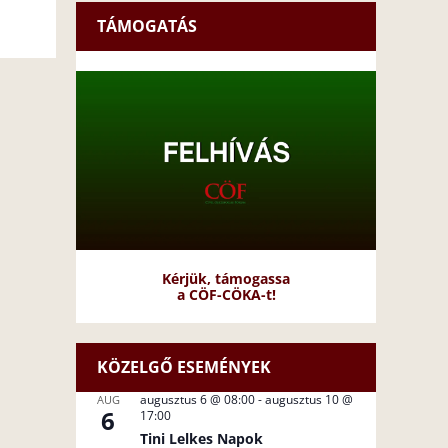
TÁMOGATÁS
Kérjük, támogassa
a CÖF-CÖKA-t!
KÖZELGŐ ESEMÉNYEK
augusztus 6 @ 08:00
-
augusztus 10 @
AUG
6
17:00
Tini Lelkes Napok