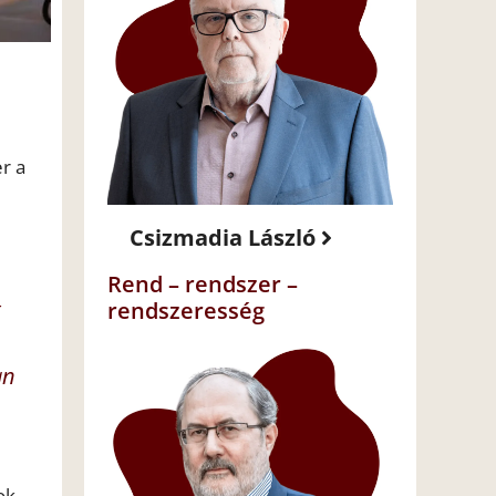
r a
Csizmadia László
Rend – rendszer –
t
rendszeresség
an
ok