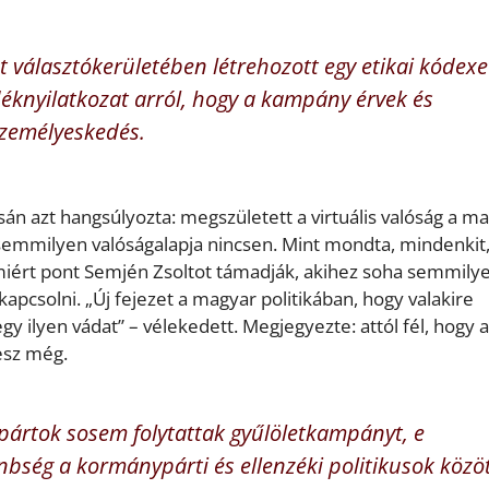
át választókerületében létrehozott egy etikai kódexe
éknyilatkozat arról, hogy a kampány érvek és
személyeskedés.
sán azt hangsúlyozta: megszületett a virtuális valóság a m
k semmilyen valóságalapja nincsen. Mint mondta, mindenki
miért pont Semjén Zsoltot támadják, akihez soha semmily
pcsolni. „Új fejezet a magyar politikában, hogy valakire
y ilyen vádat” – vélekedett. Megjegyezte: attól fél, hogy a
esz még.
ypártok sosem folytattak gyűlöletkampányt, e
önbség a kormánypárti és ellenzéki politikusok közöt