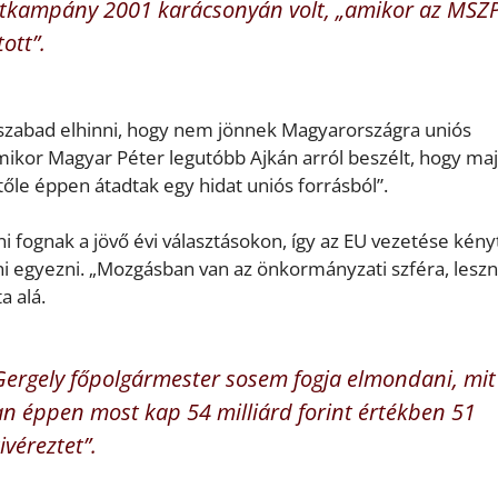
letkampány 2001 karácsonyán volt, „amikor az MSZ
ott”.
m szabad elhinni, hogy nem jönnek Magyarországra uniós
ikor Magyar Péter legutóbb Ajkán arról beszélt, hogy maj
őle éppen átadtak egy hidat uniós forrásból”.
 fognak a jövő évi választásokon, így az EU vezetése kény
udni egyezni. „Mozgásban van az önkormányzati szféra, lesz
a alá.
 Gergely főpolgármester sosem fogja elmondani, mit
n éppen most kap 54 milliárd forint értékben 51
véreztet”.