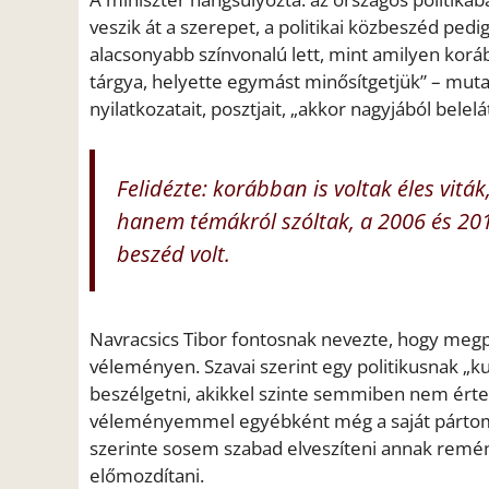
veszik át a szerepet, a politikai közbeszéd pe
alacsonyabb színvonalú lett, mint amilyen koráb
tárgya, helyette egymást minősítgetjük” – mut
nyilatkozatait, posztjait, „akkor nagyjából belelá
Felidézte: korábban is voltak éles vit
hanem témákról szóltak, a 2006 és 201
beszéd volt.
Navracsics Tibor fontosnak nevezte, hogy megpr
véleményen. Szavai szerint egy politikusnak „ku
beszélgetni, akikkel szinte semmiben nem érte
véleményemmel egyébként még a saját pártomb
szerinte sosem szabad elveszíteni annak remén
előmozdítani.