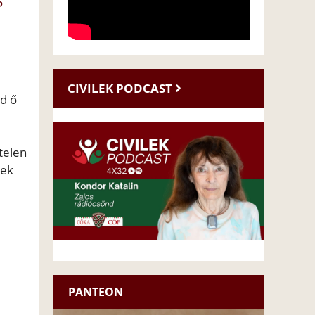
P
CIVILEK PODCAST
d ő
telen
nek
PANTEON