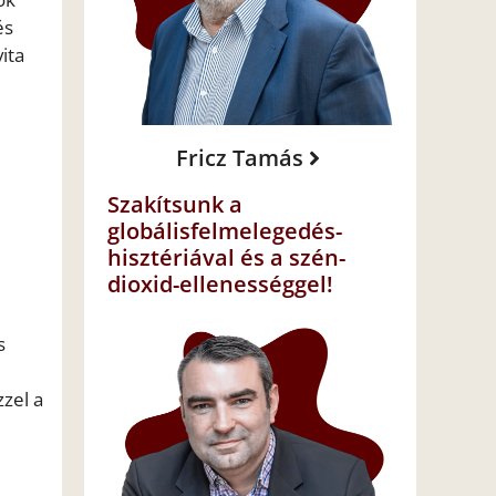
és
ita
Fricz Tamás
Szakítsunk a
globálisfelmelegedés-
hisztériával és a szén-
dioxid-ellenességgel!
s
zel a