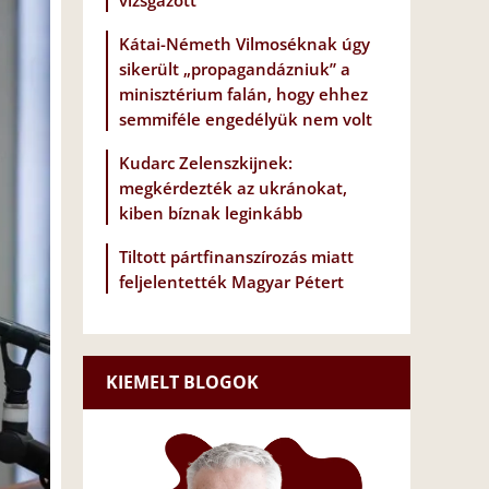
vizsgázott
Kátai-Németh Vilmoséknak úgy
sikerült „propagandázniuk” a
minisztérium falán, hogy ehhez
semmiféle engedélyük nem volt
Kudarc Zelenszkijnek:
megkérdezték az ukránokat,
kiben bíznak leginkább
Tiltott pártfinanszírozás miatt
feljelentették Magyar Pétert
KIEMELT BLOGOK