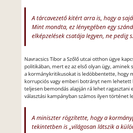
A tárcavezető kitért arra is, hogy a saj
Mint mondta, ez lényegében egy szánd
elképzelések csatája legyen, ne pedig 
Navracsics Tibor a Szőlő utcai otthon ügye kapc
politikában, mert ez az első olyan ügy, amine
a kormánykritikusokat is ledöbbentette, hogy 
korrupciós vagy emberi botrányt nem lehetett ka
teljesen bemondás alapján rá lehet ragasztani eg
választási kampányban számos ilyen történet l
A miniszter rögzítette, hogy a kormán
tekintetben is „világosan látszik a kül