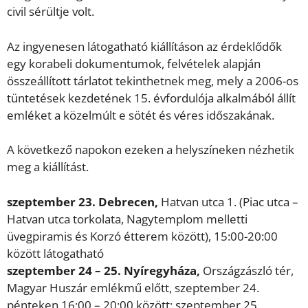
civil sérültje volt.
Az ingyenesen látogatható kiállításon
az érdeklődők
egy korabeli dokumentumok, felvételek alapján
összeállított tárlatot tekinthetnek meg, mely a 2006-os
tüntetések kezdetének 15. évfordulója alkalmából állít
emléket a közelmúlt e sötét és véres időszakának.
A következő napokon ezeken a helyszíneken nézhetik
meg a kiállítást.
szeptember 23. Debrecen
,
Hatvan utca 1. (Piac utca –
Hatvan utca torkolata, Nagytemplom melletti
üvegpiramis és Korzó étterem között), 15:00-20:00
között látogatható
szeptember 24 – 25. Nyíregyháza,
Országzászló tér,
Magyar Huszár emlékmű előtt, szeptember 24.
pénteken 16:00 – 20:00 között; szeptember 25.