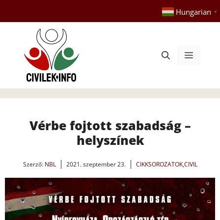
Kilépés
Hungarian
▼
a
tartalomba
Menü
Vérbe fojtott szabadság –
helyszínek
Szerző:
NBL
2021. szeptember 23.
CIKKSOROZATOK
,
CIVIL