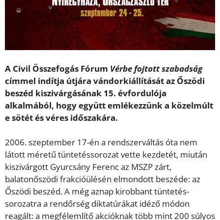
A Civil Összefogás Fórum
Vérbe fojtott szabadság
címmel indítja útjára vándorkiállítását az Őszödi
beszéd kiszivárgásának 15. évfordulója
alkalmából, hogy együtt emlékezzünk a közelmúlt
e sötét és véres időszakára.
2006. szeptember 17-én a rendszerváltás óta nem
látott méretű tüntetéssorozat vette kezdetét, miután
kiszivárgott Gyurcsány Ferenc az MSZP zárt,
balatonőszödi frakcióülésén elmondott beszéde: az
Őszödi beszéd. A még aznap kirobbant tüntetés-
sorozatra a rendőrség diktatúrákat idéző módon
reagált: a megfélemlítő akcióknak több mint 200 súlyos