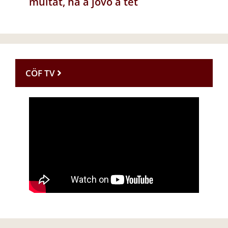
múltat, ha a jövő a tét
CÖF TV