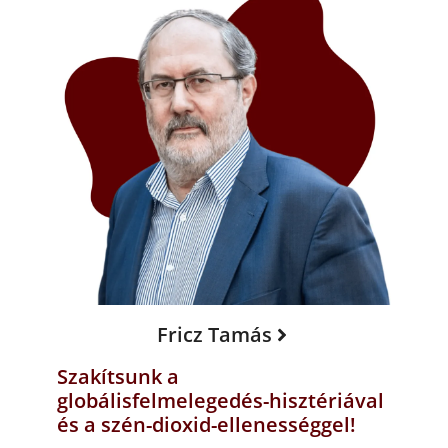
Fricz Tamás
Szakítsunk a
globálisfelmelegedés-hisztériával
és a szén-dioxid-ellenességgel!