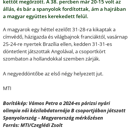
kettőt megőrzött. A 38. percben már 20-15 volt az
állás, és bár a spanyolok fordítottak, ám a hajrában
a magyar együttes kerekedett felül.
A magyarok egy héttel ezelőtt 31-28-ra kikaptak a
címvédő, házigazda és világbajnok franciáktól, vasárnap
25-24-re nyertek Brazília ellen, kedden 31-31-es
döntetlent játszottak Angolával, a csoportkört
szombaton a hollandokkal szemben zárják.
A negyeddöntőbe az első négy helyezett jut.
MTI
Borítókép: Vámos Petra a 2024-es párizsi nyári
olimpia női kézilabdatornája B csoportjában játszott
Spanyolország – Magyarország mérkőzésen
Forrás: MTI/Czeglédi Zsolt