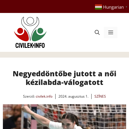
Kilépés
Hungarian
▼
a
tartalomba
Menü
Negyeddöntőbe jutott a női
kézilabda-válogatott
Szerző:
civilek.info
2024. augusztus 1.
SZÍNES