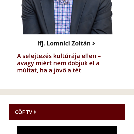
ifj. Lomnici Zoltán
A selejtezés kultúrája ellen –
avagy miért nem dobjuk el a
múltat, ha a jövő a tét
CÖF TV