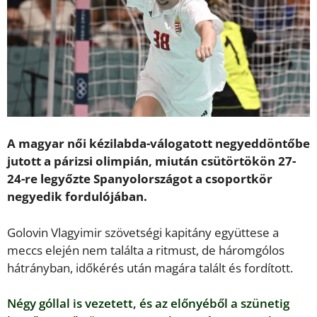
A magyar női kézilabda-válogatott negyeddöntőbe
jutott a párizsi olimpián, miután csütörtökön 27-
24-re legyőzte Spanyolországot a csoportkör
negyedik fordulójában.
Golovin Vlagyimir szövetségi kapitány együttese a
meccs elején nem találta a ritmust, de háromgólos
hátrányban, időkérés után magára talált és fordított.
Négy góllal is vezetett, és az előnyéből a szünetig