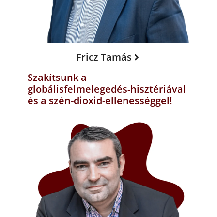
Fricz Tamás
Szakítsunk a
globálisfelmelegedés-hisztériával
és a szén-dioxid-ellenességgel!