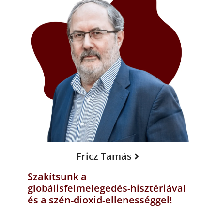
Fricz Tamás
Szakítsunk a
globálisfelmelegedés-hisztériával
és a szén-dioxid-ellenességgel!