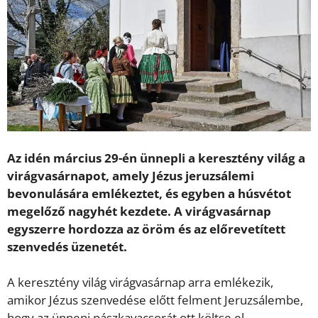
Az idén március 29-én ünnepli a keresztény világ a
virágvasárnapot, amely Jézus jeruzsálemi
bevonulására emlékeztet, és egyben a húsvétot
megelőző nagyhét kezdete. A virágvasárnap
egyszerre hordozza az öröm és az előrevetített
szenvedés üzenetét.
A keresztény világ virágvasárnap arra emlékezik,
amikor Jézus szenvedése előtt felment Jeruzsálembe,
hogy az ünnepi pászkavacsorát ott költse el