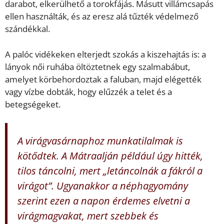
darabot, elkerülhető a torokfájás. Másutt villámcsapás
ellen használták, és az eresz alá tűzték védelmező
szándékkal.
A palóc vidékeken elterjedt szokás a kiszehajtás is: a
lányok női ruhába öltöztetnek egy szalmabábut,
amelyet körbehordoztak a faluban, majd elégették
vagy vízbe dobták, hogy elűzzék a telet és a
betegségeket.
A virágvasárnaphoz munkatilalmak is
kötődtek. A Mátraalján például úgy hitték,
tilos táncolni, mert „letáncolnák a fákról a
virágot”. Ugyanakkor a néphagyomány
szerint ezen a napon érdemes elvetni a
virágmagvakat, mert szebbek és