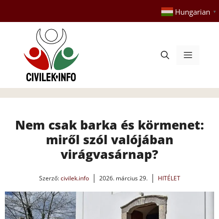
Kilépés
Hungarian
▼
a
tartalomba
Menü
Nem csak barka és körmenet:
miről szól valójában
virágvasárnap?
Szerző:
civilek.info
2026. március 29.
HITÉLET