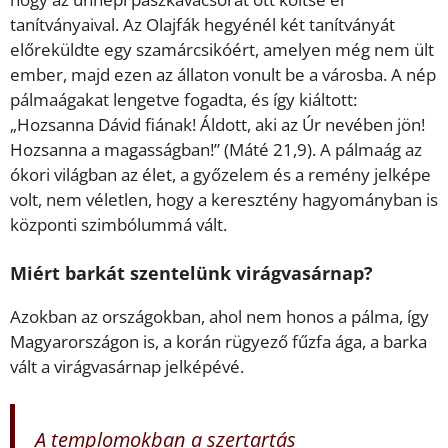
tanítványaival. Az Olajfák hegyénél két tanítványát
előreküldte egy szamárcsikóért, amelyen még nem ült
ember, majd ezen az állaton vonult be a városba. A nép
pálmaágakat lengetve fogadta, és így kiáltott:
„Hozsanna Dávid fiának! Áldott, aki az Úr nevében jön!
Hozsanna a magasságban!” (Máté 21,9). A pálmaág az
ókori világban az élet, a győzelem és a remény jelképe
volt, nem véletlen, hogy a keresztény hagyományban is
központi szimbólummá vált.
Miért barkát szentelünk virágvasárnap?
Azokban az országokban, ahol nem honos a pálma, így
Magyarországon is, a korán rügyező fűzfa ága, a barka
vált a virágvasárnap jelképévé.
A templomokban a szertartás