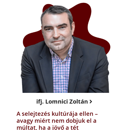
ifj. Lomnici Zoltán
A selejtezés kultúrája ellen –
avagy miért nem dobjuk el a
múltat, ha a jövő a tét