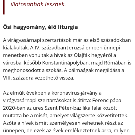
illatosabbak lesznek.
Ősi hagyomány, élő liturgia
A virágvasárnapi szertartások már az első századokban
kialakultak. A IV. században Jeruzsálemben ünnepi
menetben vonultak a hívek az Olajfák hegyéről a
városba, később Konstantinápolyban, majd Rómában is
meghonosodott a szokás. A pálmaágak megáldása a
VIII. századra vezethető vissza.
Az elmúlt években a koronavírus-járvány a
virágvasárnapi szertartásokat is átírta: Ferenc pápa
2020-ban az üres Szent Péter-bazilika falai között
mutatta be a misét, amelyet világszerte közvetítettek.
Azóta a hívek ismét személyesen vehetnek részt az
ünnepen, de ezek az évek emlékeztetnek arra, milyen