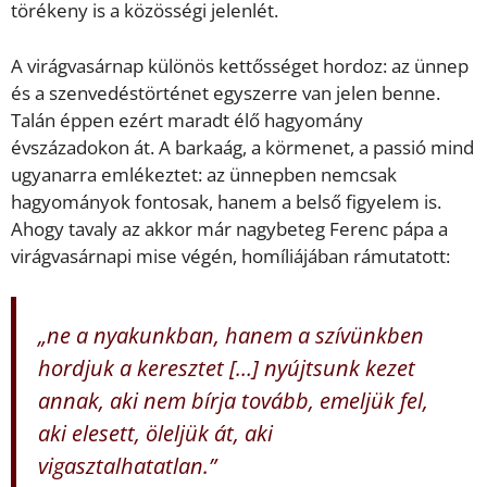
törékeny is a közösségi jelenlét.
A virágvasárnap különös kettősséget hordoz: az ünnep
és a szenvedéstörténet egyszerre van jelen benne.
Talán éppen ezért maradt élő hagyomány
évszázadokon át. A barkaág, a körmenet, a passió mind
ugyanarra emlékeztet: az ünnepben nemcsak
hagyományok fontosak, hanem a belső figyelem is.
Ahogy tavaly az akkor már nagybeteg Ferenc pápa a
virágvasárnapi mise végén, homíliájában rámutatott:
„ne a nyakunkban, hanem a szívünkben
hordjuk a keresztet […] nyújtsunk kezet
annak, aki nem bírja tovább, emeljük fel,
aki elesett, öleljük át, aki
vigasztalhatatlan.”