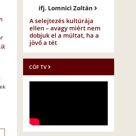
ifj. Lomnici Zoltán
n
A selejtezés kultúrája
ellen – avagy miért nem
dobjuk el a múltat, ha a
or
jövő a tét
ík
CÖF TV
z
nek