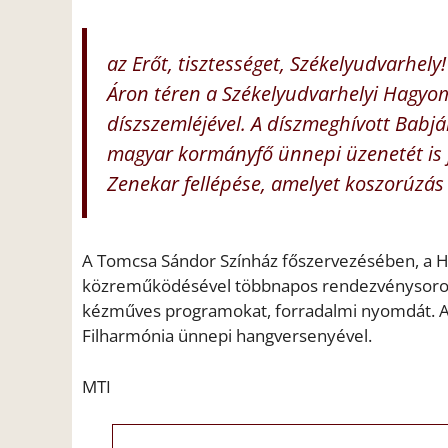
az Erőt, tisztességet, Székelyudvarhe
Áron téren a Székelyudvarhelyi Hagyo
díszszemléjével. A díszmeghívott Babj
magyar kormányfő ünnepi üzenetét is f
Zenekar fellépése, amelyet koszorúzás 
A Tomcsa Sándor Színház főszervezésében, a H
közreműködésével többnapos rendezvénysorozat
kézműves programokat, forradalmi nyomdát. A 
Filharmónia ünnepi hangversenyével.
MTI