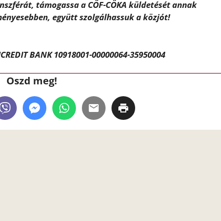
ánszférát, támogassa a CÖF-CÖKA küldetését annak
ényesebben, együtt szolgálhassuk a közjót!
CREDIT BANK 10918001-00000064-35950004
Oszd meg!