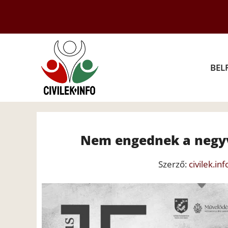
Kilépés
a
tartalomba
BEL
Nem engednek a negyv
Szerző:
civilek.inf