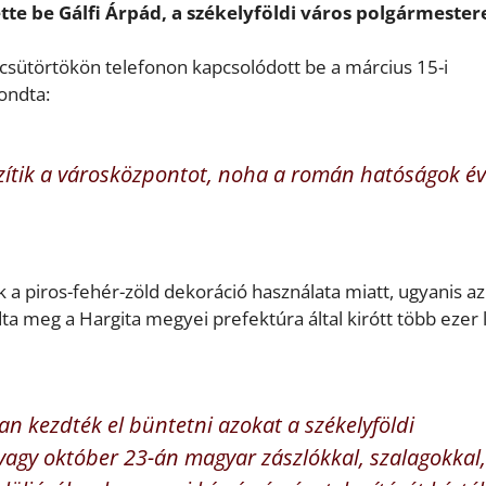
te be Gálfi Árpád, a székelyföldi város polgármester
 csütörtökön telefonon kapcsolódott be a március 15-i
ondta:
szítik a városközpontot, noha a román hatóságok év
ik a piros-fehér-zöld dekoráció használata miatt, ugyanis az
 meg a Hargita megyei prefektúra által kirótt több ezer 
 kezdték el büntetni azokat a székelyföldi
vagy október 23-án magyar zászlókkal, szalagokkal,