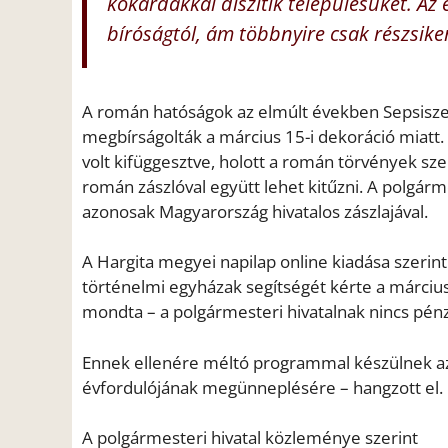
kokárdákkal díszítik településüket. Az 
bíróságtól, ám többnyire csak részsiker
A román hatóságok az elmúlt években Sepsisze
megbírságolták a március 15-i dekoráció miatt
volt kifüggesztve, holott a román törvények szer
román zászlóval együtt lehet kitűzni. A polgár
azonosak Magyarország hivatalos zászlajával.
A Hargita megyei napilap online kiadása szerint
történelmi egyházak segítségét kérte a márciu
mondta – a polgármesteri hivatalnak nincs pén
Ennek ellenére méltó programmal készülnek a
évfordulójának megünneplésére – hangzott el.
A polgármesteri hivatal közleménye szerint