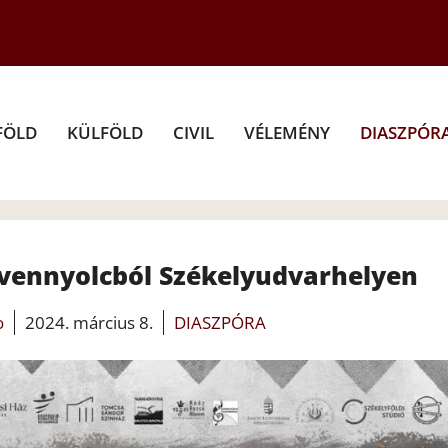
FÖLD
KÜLFÖLD
CIVIL
VÉLEMÉNY
DIASZPÓR
ennyolcból Székelyudvarhelyen
o
2024. március 8.
DIASZPÓRA