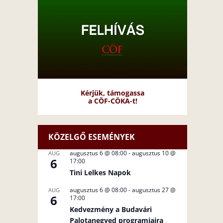
Kérjük, támogassa
a CÖF-CÖKA-t!
KÖZELGŐ ESEMÉNYEK
augusztus 6 @ 08:00
-
augusztus 10 @
AUG
6
17:00
Tini Lelkes Napok
augusztus 6 @ 08:00
-
augusztus 27 @
AUG
6
17:00
Kedvezmény a Budavári
Palotanegyed programjaira