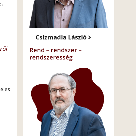
e.
Csizmadia László
ről
Rend – rendszer –
rendszeresség
lejes