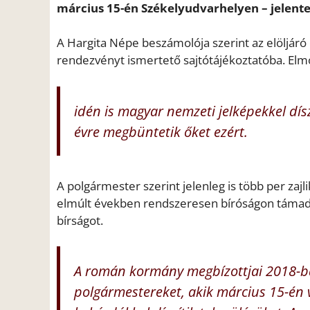
március 15-én Székelyudvarhelyen – jelentet
A Hargita Népe beszámolója szerint az elöljáró
rendezvényt ismertető sajtótájékoztatóba. Elm
idén is magyar nemzeti jelképekkel dí
évre megbüntetik őket ezért.
A polgármester szerint jelenleg is több per zajl
elmúlt években rendszeresen bíróságon támadta
bírságot.
A román kormány megbízottjai 2018-ban
polgármestereket, akik március 15-én 