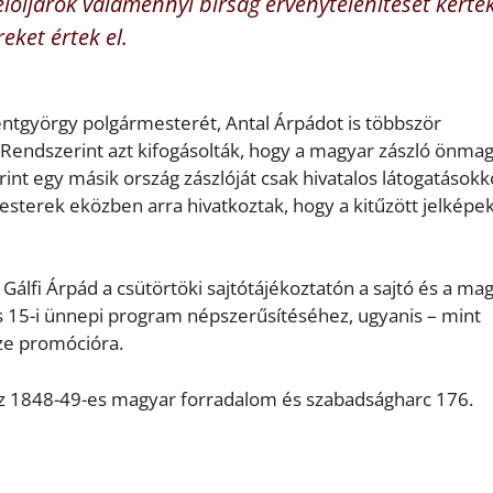
elöljárók valamennyi bírság érvénytelenítését kérté
eket értek el.
ntgyörgy polgármesterét, Antal Árpádot is többször
. Rendszerint azt kifogásolták, hogy a magyar zászló önma
int egy másik ország zászlóját csak hivatalos látogatásokk
mesterek eközben arra hivatkoztak, hogy a kitűzött jelkép
 Gálfi Árpád a csütörtöki sajtótájékoztatón a sajtó és a ma
s 15-i ünnepi program népszerűsítéséhez, ugyanis – mint
ze promócióra.
z 1848-49-es magyar forradalom és szabadságharc 176.