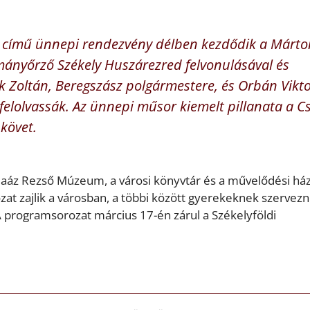
ly! című ünnepi rendezvény délben kezdődik a Márto
mányőrző Székely Huszárezred felvonulásával és
ák Zoltán, Beregszász polgármestere, és Orbán Vikt
elolvassák. Az ünnepi műsor kiemelt pillanata a Cs
követ.
aáz Rezső Múzeum, a városi könyvtár és a művelődési há
 zajlik a városban, a többi között gyerekeknek szervez
programsorozat március 17-én zárul a Székelyföldi