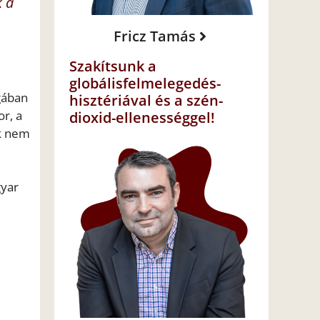
k a
Fricz Tamás
Szakítsunk a
globálisfelmelegedés-
gában
hisztériával és a szén-
or, a
dioxid-ellenességgel!
ek nem
gyar