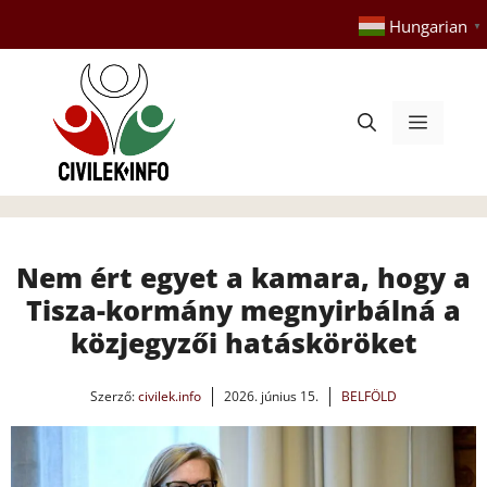
Kilépés
Hungarian
▼
a
tartalomba
Menü
Nem ért egyet a kamara, hogy a
Tisza-kormány megnyirbálná a
közjegyzői hatásköröket
Szerző:
civilek.info
2026. június 15.
BELFÖLD