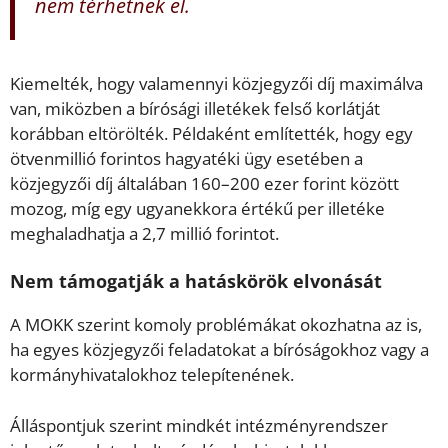
nem térhetnek el.
Kiemelték, hogy valamennyi közjegyzői díj maximálva
van, miközben a bírósági illetékek felső korlátját
korábban eltörölték. Példaként említették, hogy egy
ötvenmillió forintos hagyatéki ügy esetében a
közjegyzői díj általában 160–200 ezer forint között
mozog, míg egy ugyanekkora értékű per illetéke
meghaladhatja a 2,7 millió forintot.
Nem támogatják a hatáskörök elvonását
A MOKK szerint komoly problémákat okozhatna az is,
ha egyes közjegyzői feladatokat a bíróságokhoz vagy a
kormányhivatalokhoz telepítenének.
Álláspontjuk szerint mindkét intézményrendszer