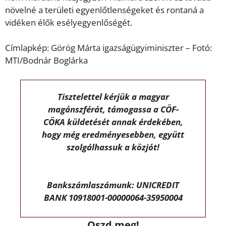
növelné a területi egyenlőtlenségeket és rontaná a
vidéken élők esélyegyenlőségét.
Címlapkép: Görög Márta igazságügyiminiszter – Fotó:
MTI/Bodnár Boglárka
Tisztelettel kérjük a magyar
magánszférát, támogassa a CÖF-
CÖKA küldetését annak érdekében,
hogy még eredményesebben, együtt
szolgálhassuk a közjót!
Bankszámlaszámunk: UNICREDIT
BANK 10918001-00000064-35950004
Oszd meg!