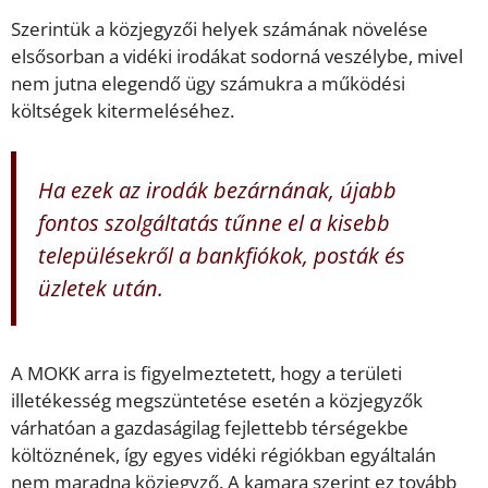
Szerintük a közjegyzői helyek számának növelése
elsősorban a vidéki irodákat sodorná veszélybe, mivel
nem jutna elegendő ügy számukra a működési
költségek kitermeléséhez.
Ha ezek az irodák bezárnának, újabb
fontos szolgáltatás tűnne el a kisebb
településekről a bankfiókok, posták és
üzletek után.
A MOKK arra is figyelmeztetett, hogy a területi
illetékesség megszüntetése esetén a közjegyzők
várhatóan a gazdaságilag fejlettebb térségekbe
költöznének, így egyes vidéki régiókban egyáltalán
nem maradna közjegyző. A kamara szerint ez tovább