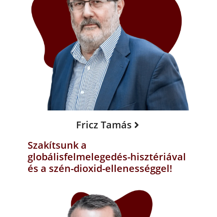
Fricz Tamás
Szakítsunk a
globálisfelmelegedés-hisztériával
és a szén-dioxid-ellenességgel!