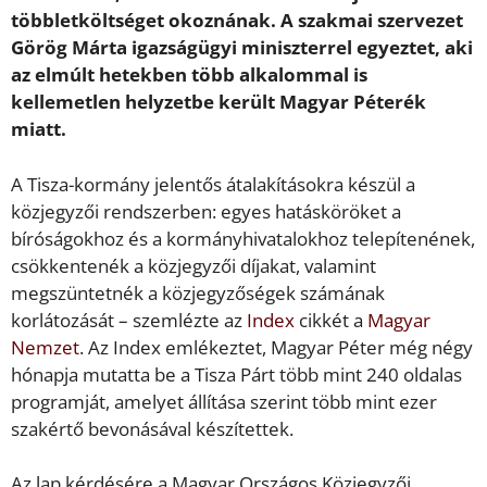
többletköltséget okoznának. A szakmai szervezet
Görög Márta igazságügyi miniszterrel egyeztet, aki
az elmúlt hetekben több alkalommal is
kellemetlen helyzetbe került Magyar Péterék
miatt.
A Tisza-kormány jelentős átalakításokra készül a
közjegyzői rendszerben: egyes hatásköröket a
bíróságokhoz és a kormányhivatalokhoz telepítenének,
csökkentenék a közjegyzői díjakat, valamint
megszüntetnék a közjegyzőségek számának
korlátozását – szemlézte az
Index
cikkét a
Magyar
Nemzet
. Az Index emlékeztet, Magyar Péter még négy
hónapja mutatta be a Tisza Párt több mint 240 oldalas
programját, amelyet állítása szerint több mint ezer
szakértő bevonásával készítettek.
Az lap kérdésére a Magyar Országos Közjegyzői