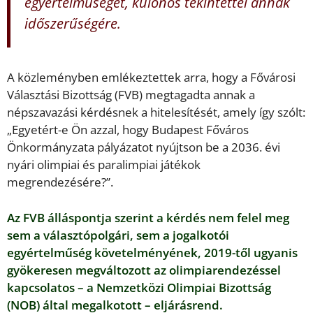
egyértelműségét, különös tekintettel annak
időszerűségére.
A közleményben emlékeztettek arra, hogy a Fővárosi
Választási Bizottság (FVB) megtagadta annak a
népszavazási kérdésnek a hitelesítését, amely így szólt:
„Egyetért-e Ön azzal, hogy Budapest Főváros
Önkormányzata pályázatot nyújtson be a 2036. évi
nyári olimpiai és paralimpiai játékok
megrendezésére?”.
Az FVB álláspontja szerint a kérdés nem felel meg
sem a választópolgári, sem a jogalkotói
egyértelműség követelményének, 2019-től ugyanis
gyökeresen megváltozott az olimpiarendezéssel
kapcsolatos – a Nemzetközi Olimpiai Bizottság
(NOB) által megalkotott – eljárásrend.