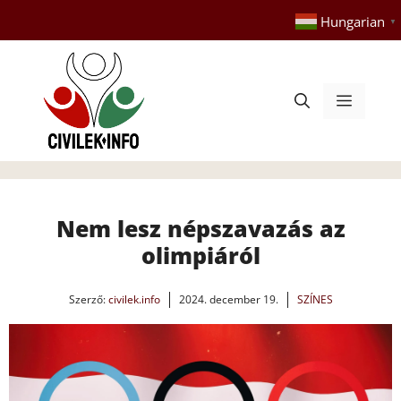
Kilépés
Hungarian
▼
a
tartalomba
Menü
Nem lesz népszavazás az
olimpiáról
Szerző:
civilek.info
2024. december 19.
SZÍNES