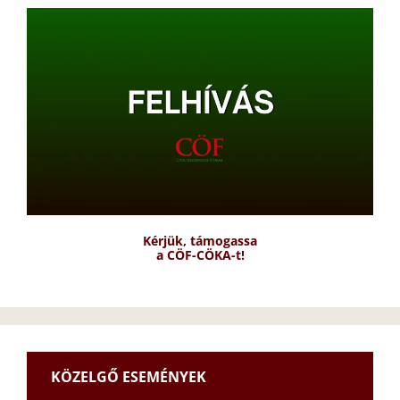
Kérjük, támogassa
a CÖF-CÖKA-t!
KÖZELGŐ ESEMÉNYEK