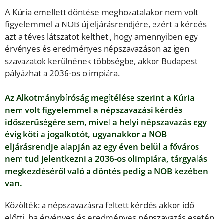
A Kúria emellett döntése meghozatalakor nem volt
figyelemmel a NOB új eljárásrendjére, ezért a kérdés
azt a téves látszatot keltheti, hogy amennyiben egy
érvényes és eredményes népszavazáson az igen
szavazatok kerülnének többségbe, akkor Budapest
pályázhat a 2036-os olimpiára.
Az Alkotmánybíróság megítélése szerint a Kúria
nem volt figyelemmel a népszavazási kérdés
időszerűségére sem, mivel a helyi népszavazás egy
évig köti a jogalkotót, ugyanakkor a NOB
eljárásrendje alapján az egy éven belül a főváros
nem tud jelentkezni a 2036-os olimpiára, tárgyalás
megkezdéséről való a döntés pedig a NOB kezében
van.
Közölték: a népszavazásra feltett kérdés akkor idő
előtti, ha érvényes és eredményes népszavazás esetén