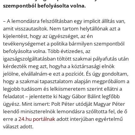
szempontból befolyásolta volna.
– A lemondásra felszólításban egy implicit állítás van,
amit visszautasítok. Nem tartom helytállónak azt a
kijelentést, hogy az ügyészséget, az én
tevékenységemet a politika bármilyen szempontból
befolyásolta volna. Több évtizedes, az
igazságszolgáltatásban töltött szakmai pályafutás után
kérdezték meg azt, hogyha a köztársasági elnök
jelölne, elvállalnám-e ezt a pozíciót. És úgy gondoltam,
hogy a szakmai tapasztalatom alapján megpróbálom a
legjobb tudásom és lelkiismeretem szerint ellátni a
feladatot – jelentette ki Nagy Gábor Bálint legfőbb
ügyész. Mint ismert: Polt Péter utódját Magyar Péter
leendő miniszterelnök lemondásra szólította fel, de ő
erre a
24.hu portálnak
adott interjúban egyértelmű
választ adott.