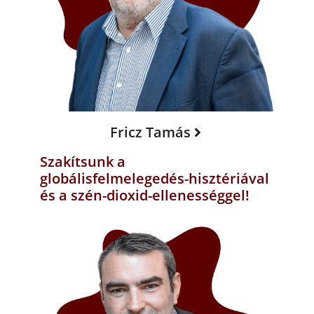
Fricz Tamás
Szakítsunk a
globálisfelmelegedés-hisztériával
és a szén-dioxid-ellenességgel!