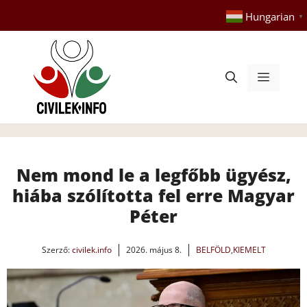
Kilépés
Hungarian
▼
a
tartalomba
Menü
Nem mond le a legfőbb ügyész,
hiába szólította fel erre Magyar
Péter
Szerző:
civilek.info
2026. május 8.
BELFÖLD
,
KIEMELT