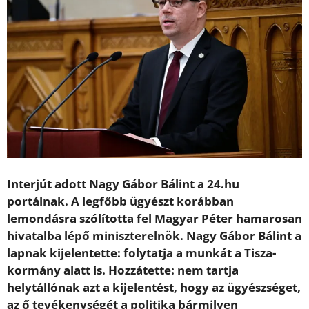
Interjút adott Nagy Gábor Bálint a 24.hu
portálnak. A legfőbb ügyészt korábban
lemondásra szólította fel Magyar Péter hamarosan
hivatalba lépő miniszterelnök. Nagy Gábor Bálint a
lapnak kijelentette: folytatja a munkát a Tisza-
kormány alatt is. Hozzátette: nem tartja
helytállónak azt a kijelentést, hogy az ügyészséget,
az ő tevékenységét a politika bármilyen