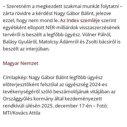
– Szeretném a megkezdett szakmai munkát folytatni –
zárta rövidre a kérdést Nagy Gábor Bálint, jelezve
ezzel, hogy nem mond le.
Az Index szemléje
szerint
egyébként ellopott NER-milliárdok visszaszerzésének
tervéről is beszélt a legfőbb ügyész. Völner Pálról,
Balásy Gyuláról, Matolcsy Ádámról és Zsolti bácsiról is
beszélt az interjúban.
Magyar Nemzet
Címlapkép: Nagy Gábor Bálint legfõbb ügyész
elõterjesztõként felszólal az ügyészség 2024-es
tevékenységérõl szóló beszámolójának vitájában az
Országgyûlés kormány által kezdeményezett
rendkívüli ülésén 2025. december 17-én – Fotó:
MTI/Kovács Attila