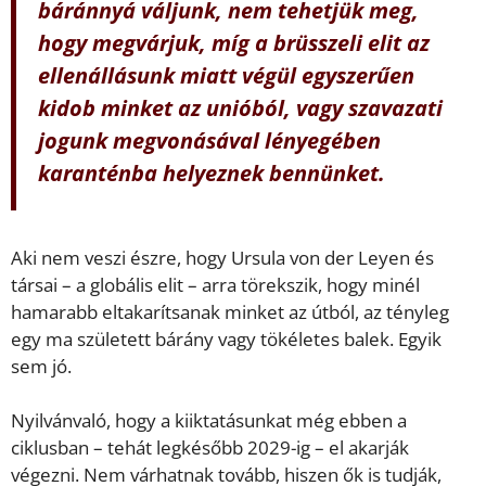
báránnyá váljunk, nem tehetjük meg,
hogy megvárjuk, míg a brüsszeli elit az
ellenállásunk ­miatt végül egyszerűen
kidob minket az unió­ból, vagy szavazati
jogunk megvonásával lényegé­ben
karanténba helyeznek bennünket.
Aki nem veszi észre, hogy Ursula von der Leyen és
társai – a globális elit – arra törekszik, hogy minél
hamarabb eltakarítsanak minket az útból, az tényleg
egy ma született bárány vagy tökéletes balek. Egyik
sem jó.
Nyilvánvaló, hogy a kiiktatásunkat még ebben a
ciklusban – tehát legkésőbb ­2029-ig – el akarják
végezni. Nem várhatnak tovább, hiszen ők is tudják,