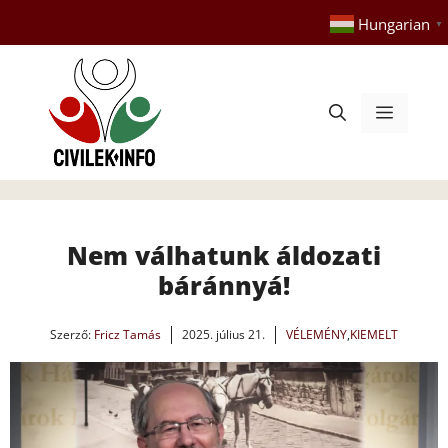
Kilépés
Hungarian
▼
a
tartalomba
Menü
Nem válhatunk áldozati
báránnyá!
Szerző:
Fricz Tamás
2025. július 21.
VÉLEMÉNY
,
KIEMELT