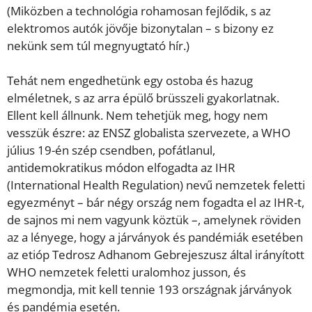
(Miközben a technológia rohamosan fejlődik, s az
elektromos autók jövője bizonytalan – s bizony ez
nekünk sem túl megnyugtató hír.)
Tehát nem engedhetünk egy ostoba és hazug
elméletnek, s az arra épülő brüsszeli gyakorlatnak.
Ellent kell állnunk. Nem tehetjük meg, hogy nem
vesszük észre: az ENSZ globalista szervezete, a WHO
július 19-én szép csendben, pofátlanul,
antidemokratikus módon elfogadta az IHR
(International Health Regulation) nevű nemzetek feletti
egyezményt – bár négy ország nem fogadta el az IHR-t,
de sajnos mi nem vagyunk köztük –, amelynek röviden
az a lényege, hogy a járványok és pandémiák esetében
az etióp Tedrosz Adhanom Gebrejeszusz által irányított
WHO nemzetek feletti uralomhoz jusson, és
megmondja, mit kell tennie 193 országnak járványok
és pandémia esetén.