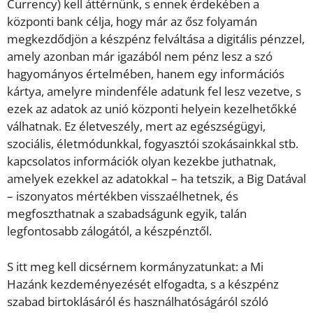
Currency) kell áttérnünk, s ennek érdekében a
központi bank célja, hogy már az ősz folyamán
megkezdődjön a készpénz felváltása a digitális pénzzel,
amely azonban már igazából nem pénz lesz a szó
hagyományos értelmében, hanem egy információs
kártya, amelyre mindenféle adatunk fel lesz vezetve, s
ezek az adatok az unió központi helyein kezelhetőkké
válhatnak. Ez életveszély, mert az egészségügyi,
szociális, életmódunkkal, fogyasztói szokásainkkal stb.
kapcsolatos információk olyan kezekbe juthatnak,
amelyek ezekkel az adatokkal – ha tetszik, a Big Datával
– iszonyatos mértékben visszaélhetnek, és
megfoszthatnak a szabadságunk egyik, talán
legfontosabb zálogától, a készpénztől.
S itt meg kell dicsérnem kormányzatunkat: a Mi
Hazánk kezdeményezését elfogadta, s a készpénz
szabad birtoklásáról és használhatóságáról szóló