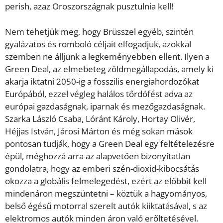
perish, azaz Oroszországnak pusztulnia kell!
Nem tehetjük meg, hogy Brüsszel egyéb, szintén
gyalázatos és romboló céljait elfogadjuk, azokkal
szemben ne álljunk a legkeményebben ellent. Ilyen a
Green Deal, az elmebeteg zöldmegállapodás, amely ki
akarja iktatni 2050-ig a fosszilis energiahordozókat
Euró­pából, ezzel végleg halálos tőrdöfést adva az
európai gazdaságnak, iparnak és mezőgazdaságnak.
Szarka László Csaba, Lóránt Károly, Hortay Olivér,
Héjjas István, Járosi Márton és még sokan mások
pontosan tudják, hogy a Green Deal egy feltételezésre
épül, méghozzá arra az alapvetően bizonyítatlan
gondolatra, hogy az emberi szén-di­oxid-kibocsátás
okozza a globális felmelegedést, ezért az előbbit kell
mindenáron megszüntetni – köztük a hagyományos,
belső égésű motorral szerelt autók kiiktatásával, s az
elektromos autók minden áron való erőltetésével.