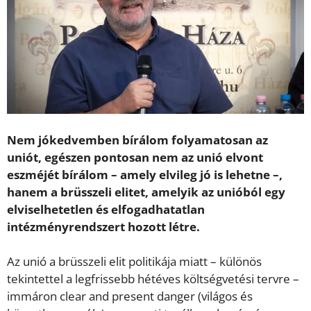
Nem jókedvemben bírálom folyamatosan az
uniót, egészen pontosan nem az unió elvont
eszméjét bírálom – amely elvileg jó is lehetne –,
hanem a brüsszeli elitet, amelyik az unió­ból egy
elviselhetetlen és elfogadhatatlan
intézményrendszert hozott létre.
Az unió a brüsszeli elit politikája miatt – különös
tekintettel a legfrissebb hétéves költségvetési tervre –
immáron clear and present danger (világos és