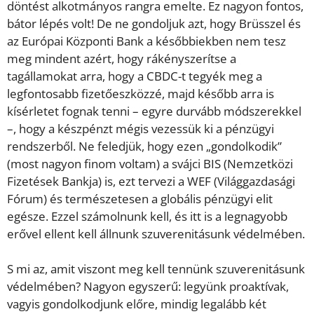
döntést alkotmányos rangra emelte. Ez nagyon fontos,
bátor lépés volt! De ne gondoljuk azt, hogy Brüsszel és
az Európai Központi Bank a későbbiekben nem tesz
meg mindent azért, hogy rákényszerítse a
tagállamokat arra, hogy a CBDC-t tegyék meg a
legfontosabb fizetőeszközzé, majd később arra is
kísérletet fognak tenni – egyre durvább módszerekkel
–, hogy a készpénzt mégis vezessük ki a pénzügyi
rendszerből. Ne feledjük, hogy ezen „gondolkodik”
(most nagyon finom voltam) a svájci BIS (Nemzetközi
Fizetések Bankja) is, ezt tervezi a WEF (Világgazdasági
Fórum) és természetesen a globális pénzügyi elit
egésze. Ezzel számolnunk kell, és itt is a legnagyobb
erővel ellent kell állnunk szuverenitásunk védelmében.
S mi az, amit viszont meg kell tennünk szuverenitásunk
védelmében? Nagyon egyszerű: legyünk proaktívak,
vagyis gondolkodjunk előre, mindig legalább két