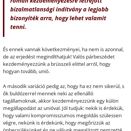
román kezdeményezésre létrejött
bizalmatlansági indítvány a legjobb
bizonyíték arra, hogy lehet valamit
tenni.
És ennek vannak következményei, ha nem is azonnal,
de az erjedést megindíthatjuk! Valós párbeszédet
kezdeményezzünk a brüsszeli elittel arról, hogy
hogyan tovább, unió.
A második variáció pedig az, hogy ha ez nem sikerül, s
ők buldózerrel mennek neki az ellenálló
tagállamoknak, akkor kezdeményezzünk egy külön
megállapodást az unióval. Jól tudjuk: nekik is érdekük,
hogy valami kompromisszumos megoldás szülessen
végre, nekünk is érdekünk, hogy megőrizzük az
önbecsülésünket és ne váljunk megalázott nemzetté.