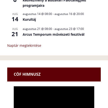
Kedvezmény a Budavári Palotanegyed
programjaira
augusztus 14 @ 08:00
-
augusztus 16 @ 20:00
AUG
14
Kurultáj
augusztus 21 @ 08:00
-
augusztus 23 @ 17:00
AUG
21
Arcus Temporum művészeti fesztivál
Naptár megtekintése
CÖF HIMNUSZ