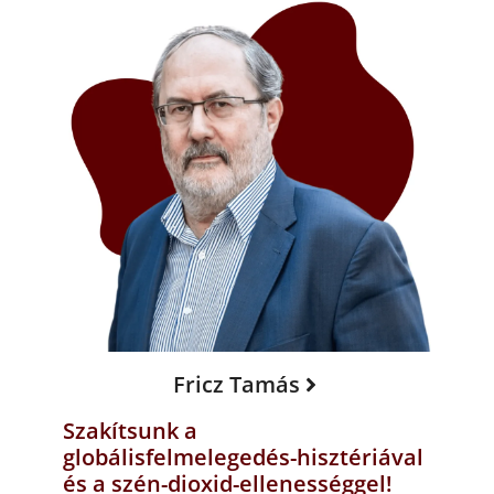
Fricz Tamás
Szakítsunk a
globálisfelmelegedés-hisztériával
és a szén-dioxid-ellenességgel!