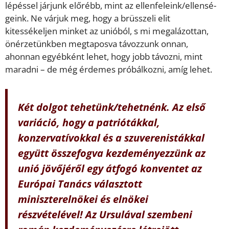
lépéssel járjunk előrébb, mint az ellenfeleink/ellensé­
geink. Ne várjuk meg, hogy a brüsszeli elit
kitessékeljen minket az unióból, s mi megalázottan,
önérzetünkben megtaposva távozzunk onnan,
ahonnan egyébként lehet, hogy jobb távozni, mint
maradni – de még érdemes próbálkozni, amíg lehet.
Két dolgot tehetünk/tehetnénk. Az első
variáció, hogy a patriótákkal,
konzervatívokkal és a szuverenistákkal
együtt összefogva kezdeményezzünk az
unió jövőjéről egy átfogó konventet az
Európai Tanács választott
miniszterelnökei és elnökei
részvételével! Az Ursulával szembeni