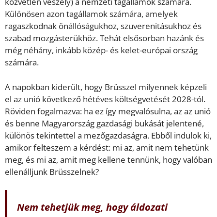
közvetlen veszély) a nemzeti tagállamok számára.
Különösen azon tagállamok számára, amelyek
ragaszkodnak önállóságukhoz, szuverenitásukhoz és
szabad mozgásterükhöz. Tehát elsősorban hazánk és
még néhány, inkább közép- és kelet-európai ország
számára.
A napokban kiderült, hogy Brüsszel milyennek képzeli
el az unió következő hétéves költségvetését 2028-tól.
Röviden fogalmazva: ha ez így megvalósulna, az az unió
és benne Magyarország gazdasági bukását jelentené,
különös tekintettel a mezőgazdaságra. Ebből indulok ki,
amikor felteszem a kérdést: mi az, amit nem tehetünk
meg, és mi az, amit meg kellene tennünk, hogy valóban
ellenálljunk Brüsszelnek?
Nem tehetjük meg, hogy áldozati