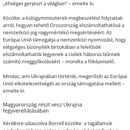
„éhséget gerjeszt a világban” – emelte ki.
Közölte: a külügyminiszterek megbeszélést folytattak
arról, hogyan tehető Oroszország elszámoltathatóvá a
nemzetközi jog nagymértékű megsértéséért. Az
Európai Unió támogatja a nemzetközi nyomozást, hogy
elégséges bizonyíték birtokában a felelősök
elszámoltathatók legyenek a civilek háborús bűnnek
számító meggyilkolásáért – mondta a főképviselő.
Mindaz, ami Ukrajnában történik, megerősíti az Európai
Unió elkötelezettségét az ország támogatása mellett –
emelte ki.
Magyarország részt vesz Ukrajna
fegyverellátásában
Kérdésre válaszolva Borrell közölte: a tagállamok