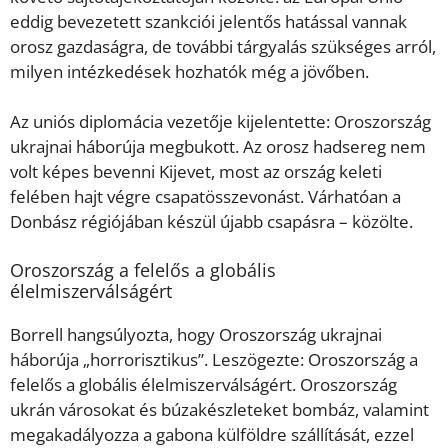
eddig bevezetett szankciói jelentős hatással vannak
orosz gazdaságra, de további tárgyalás szükséges arról,
milyen intézkedések hozhatók még a jövőben.
Az uniós diplomácia vezetője kijelentette: Oroszország
ukrajnai háborúja megbukott. Az orosz hadsereg nem
volt képes bevenni Kijevet, most az ország keleti
felében hajt végre csapatösszevonást. Várhatóan a
Donbász régiójában készül újabb csapásra – közölte.
Oroszország a felelős a globális
élelmiszerválságért
Borrell hangsúlyozta, hogy Oroszország ukrajnai
háborúja „horrorisztikus”. Leszögezte: Oroszország a
felelős a globális élelmiszerválságért. Oroszország
ukrán városokat és búzakészleteket bombáz, valamint
megakadályozza a gabona külföldre szállítását, ezzel