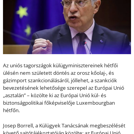
Az uniós tagországok külügyminisztereinek hétfői
ülésén nem született döntés az orosz kőolaj-, és
gázimport szankcionálásáról, jóllehet, a szankciók
bevezetésének lehetősége szerepel az Európai Unió
„asztalán” – közölte ki az Európai Unió kül- és
biztonságpolitikai főképviselője Luxembourgban
hétfőn.
Josep Borrell, a Külügyek Tanácsának megbeszélését
követő sajtótájékoztatóján közölte: az Európai Unió