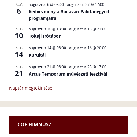
augusztus 6 @ 08:00
-
augusztus 27 @ 17:00
AUG
6
Kedvezmény a Budavári Palotanegyed
programjaira
augusztus 10 @ 13:00
-
augusztus 13 @ 21:00
AUG
10
Tokaji Írótábor
augusztus 14 @ 08:00
-
augusztus 16 @ 20:00
AUG
14
Kurultáj
augusztus 21 @ 08:00
-
augusztus 23 @ 17:00
AUG
21
Arcus Temporum művészeti fesztivál
Naptár megtekintése
CÖF HIMNUSZ