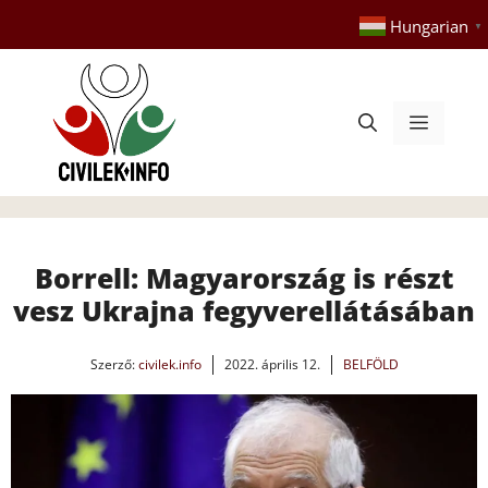
Kilépés
Hungarian
▼
a
tartalomba
Menü
Borrell: Magyarország is részt
vesz Ukrajna fegyverellátásában
Szerző:
civilek.info
2022. április 12.
BELFÖLD