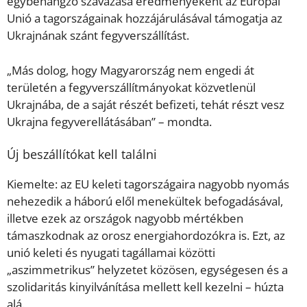
egybehangzó szavazása eredményeként az Európai
Unió a tagországainak hozzájárulásával támogatja az
Ukrajnának szánt fegyverszállítást.
„Más dolog, hogy Magyarország nem engedi át
területén a fegyverszállítmányokat közvetlenül
Ukrajnába, de a saját részét befizeti, tehát részt vesz
Ukrajna fegyverellátásában” – mondta.
Új beszállítókat kell találni
Kiemelte: az EU keleti tagországaira nagyobb nyomás
nehezedik a háború elől menekültek befogadásával,
illetve ezek az országok nagyobb mértékben
támaszkodnak az orosz energiahordozókra is. Ezt, az
unió keleti és nyugati tagállamai közötti
„aszimmetrikus” helyzetet közösen, egységesen és a
szolidaritás kinyilvánítása mellett kell kezelni – húzta
alá.