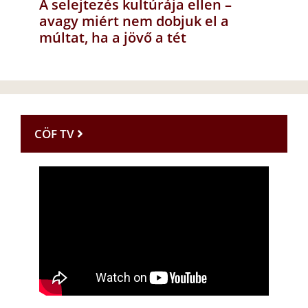
A selejtezés kultúrája ellen –
avagy miért nem dobjuk el a
múltat, ha a jövő a tét
CÖF TV