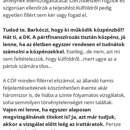
amelynek ellenszolgáltatását szerződésben rögzítik és
szigorúan ellenőrzik a teljesítést.Külföldről pedig
egyetlen fillért sem kér vagy fogad el.
Tudod te, Barkóczi, hogy ki működik közpénzből?
Hát ti, a DK. A pártfinanszírozás tisztán közpénz, jó
lenne, ha az életben egyszer rendesen el tudnátok
számolni a közpénzekkel.
Esetleg…de nem, azt mi
sem feltételezzük, hogy külföldről…mert ugye az a
pártok számára tilos…
A CÖF minden fillérrel elszámol, az állandó hamis
feljelentéseiteknek köszönhetően évente akár
háromszor is, de hiába a szinte folyamatos vizsgálatok,
soha semmilyen törvénytelenséget nem találtak.
Vajon mi lenne, ha egyszer alaposan
megvizsgálnának titeket is? Ja, azt már tudjuk,
akkor a vizsgálat előtt leég az irattáratok.
Persze