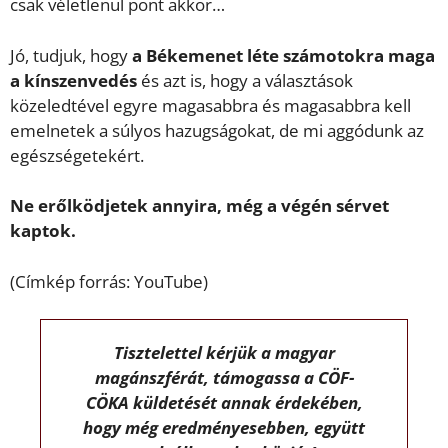
csak véletlenül pont akkor…
Jó, tudjuk, hogy
a Békemenet léte számotokra maga
a kínszenvedés
és azt is, hogy a választások
közeledtével egyre magasabbra és magasabbra kell
emelnetek a súlyos hazugságokat, de mi aggódunk az
egészségetekért.
Ne erőlködjetek annyira, még a végén sérvet
kaptok.
(Címkép forrás: YouTube)
Tisztelettel kérjük a magyar
magánszférát, támogassa a CÖF-
CÖKA küldetését annak érdekében,
hogy még eredményesebben, együtt