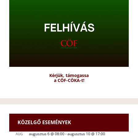
Kérjük, támogassa
a CÖF-CÖKA-t!
KÖZELGŐ ESEMÉNYEK
augusztus 6 @ 08:00
-
augusztus 10 @ 17:00
AUG