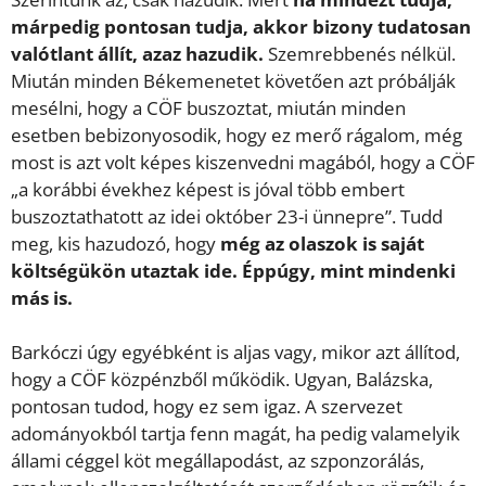
márpedig pontosan tudja, akkor bizony tudatosan
valótlant állít, azaz hazudik.
Szemrebbenés nélkül.
Miután minden Békemenetet követően azt próbálják
mesélni, hogy a CÖF buszoztat, miután minden
esetben bebizonyosodik, hogy ez merő rágalom, még
most is azt volt képes kiszenvedni magából, hogy a CÖF
„a korábbi évekhez képest is jóval több embert
buszoztathatott az idei október 23-i ünnepre”. Tudd
meg, kis hazudozó, hogy
még az olaszok is saját
költségükön utaztak ide. Éppúgy, mint mindenki
más is.
Barkóczi úgy egyébként is aljas vagy, mikor azt állítod,
hogy a CÖF közpénzből működik. Ugyan, Balázska,
pontosan tudod, hogy ez sem igaz. A szervezet
adományokból tartja fenn magát, ha pedig valamelyik
állami céggel köt megállapodást, az szponzorálás,