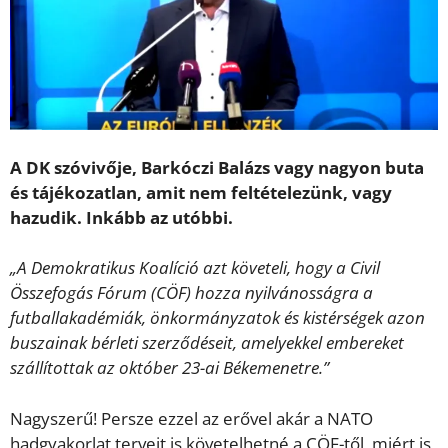
A DK szóvivője, Barkóczi Balázs vagy nagyon buta
és tájékozatlan, amit nem feltételezünk, vagy
hazudik. Inkább az utóbbi.
„A Demokratikus Koalíció azt követeli, hogy a Civil
Összefogás Fórum (CÖF) hozza nyilvánosságra a
futballakadémiák, önkormányzatok és kistérségek azon
buszainak bérleti szerződéseit, amelyekkel embereket
szállítottak az október 23-ai Békemenetre.”
Nagyszerű! Persze ezzel az erővel akár a NATO
hadgyakorlat terveit is követelhetné a CÖF-től, miért is