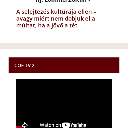
A selejtezés kultúrája ellen –
avagy miért nem dobjuk el a
múltat, ha a jövő a tét
CÖF TV