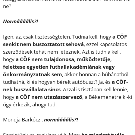
ne?
Normáááális?!
Igen, az, csak tisztességtelen. Tudnia kell, hogy
a CÖF
senkit nem buszoztatott sehová
, ezzel kapcsolatos
szerződések tehát nem léteznek. Azt is tudnia kell,
hogy
a CÖF nem tulajdonosa, működtetője,
felettese egyetlen futballakadémiának vagy
önkormányzatnak sem
, akkor honnan a búbánatból
tudhatná, ki és hogyan bérelt autóbuszt? Ja, és
a CÖF-
nek buszvállalata sincs
. Azzal is tisztában kell lennie,
hogy
a CÖF nem utazásszervező
, a Békemenetre ki-ki
úgy érkezik, ahogy tud.
Mondja Barkóczi,
normáááális?!
Szerintünk az, csak hazudik. Mert
ha mindezt tudja,