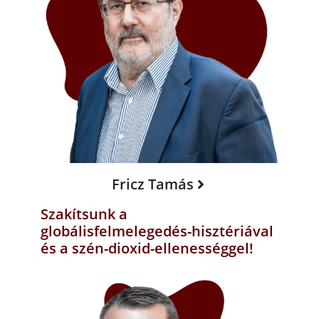
Fricz Tamás
Szakítsunk a
globálisfelmelegedés-hisztériával
és a szén-dioxid-ellenességgel!