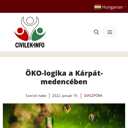
Kilépés
Hungarian
▼
a
tartalomba
Menü
ÖKO-logika a Kárpát-
medencében
Szerző:
habe
2022. január 19.
DIASZPÓRA