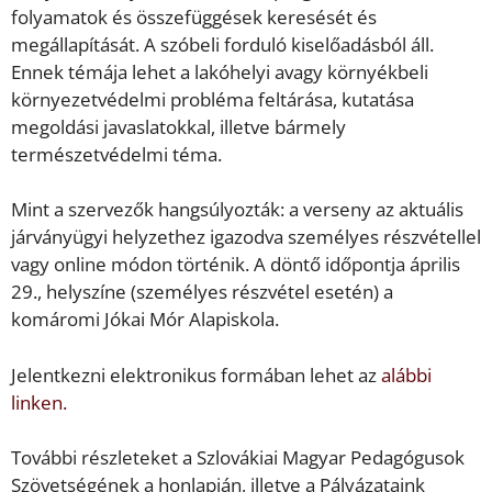
folyamatok és összefüggések keresését és
megállapítását. A szóbeli forduló kiselőadásból áll.
Ennek témája lehet a lakóhelyi avagy környékbeli
környezetvédelmi probléma feltárása, kutatása
megoldási javaslatokkal, illetve bármely
természetvédelmi téma.
Mint a szervezők hangsúlyozták: a verseny az aktuális
járványügyi helyzethez igazodva személyes részvétellel
vagy online módon történik. A döntő időpontja április
29., helyszíne (személyes részvétel esetén) a
komáromi Jókai Mór Alapiskola.
Jelentkezni elektronikus formában lehet az
alábbi
linken.
További részleteket a Szlovákiai Magyar Pedagógusok
Szövetségének a honlapján, illetve a Pályázataink