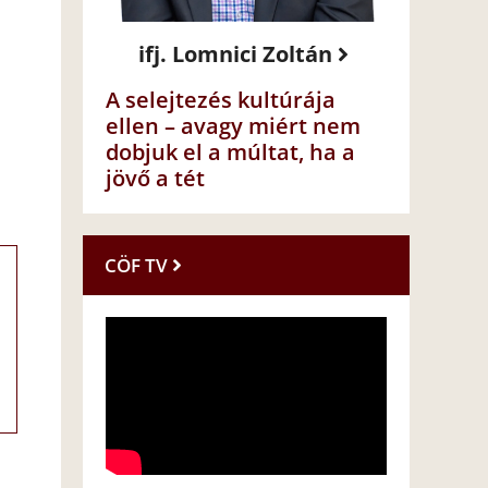
ifj. Lomnici Zoltán
A selejtezés kultúrája
ellen – avagy miért nem
dobjuk el a múltat, ha a
jövő a tét
CÖF TV