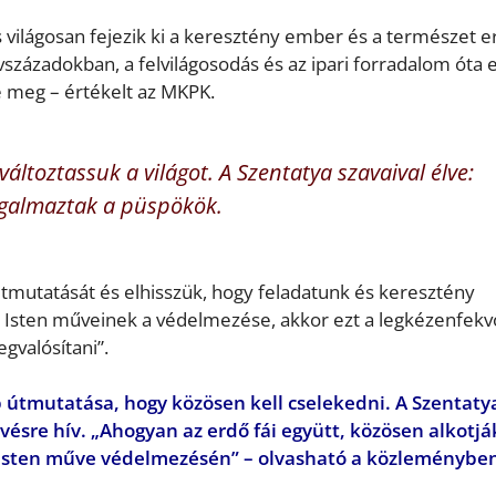
s világosan fejezik ki a keresztény ember és a természet e
századokban, a felvilágosodás és az ipari forradalom óta e
e meg – értékelt az MKPK.
áltoztassuk a világot. A Szentatya szavaival élve:
ogalmaztak a püspökök.
 útmutatását és elhisszük, hogy feladatunk és keresztény
t Isten műveinek a védelmezése, akkor ezt a legkézenfek
valósítani”.
 útmutatása, hogy közösen kell cselekedni. A Szentaty
vésre hív. „Ahogyan az erdő fái együtt, közösen alkotjá
k Isten műve védelmezésén” – olvasható a közleménybe