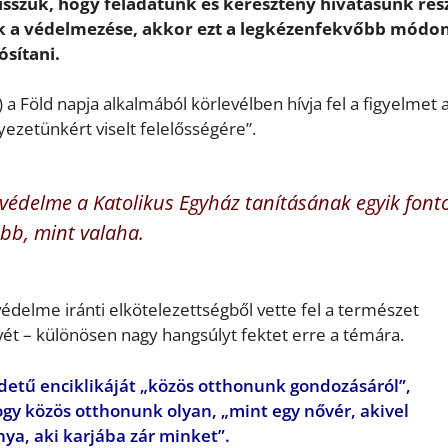
isszük, hogy feladatunk és keresztény hivatásunk rés
k a védelmezése, akkor ezt a legkézenfekvőbb módon
sítani.
 Föld napja alkalmából körlevélben hívja fel a figyelmet 
ezetünkért viselt felelősségére”.
g védelme a Katolikus Egyház tanításának egyik font
bb, mint valaha.
édelme iránti elkötelezettségből vette fel a természet
vét – különösen nagy hangsúlyt fektet erre a témára.
zdetű enciklikáját „közös otthonunk gondozásáról”,
y közös otthonunk olyan, „mint egy nővér, akivel
nya, aki karjába zár minket”.