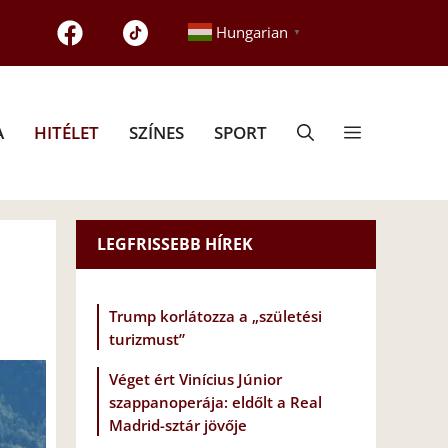
Hungarian
▼
A
HITÉLET
SZÍNES
SPORT
LEGFRISSEBB HÍREK
Trump korlátozza a „születési
turizmust”
Véget ért Vinícius Júnior
szappanoperája: eldőlt a Real
Madrid-sztár jövője