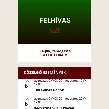
Kérjük, támogassa
a CÖF-CÖKA-t!
KÖZELGŐ ESEMÉNYEK
augusztus 6 @ 08:00
-
augusztus 10 @
AUG
6
17:00
Tini Lelkes Napok
augusztus 6 @ 08:00
-
augusztus 27 @
AUG
6
17:00
Kedvezmény a Budavári