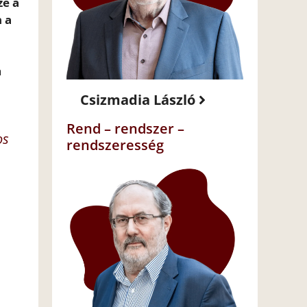
ze a
 a
a
Csizmadia László
Rend – rendszer –
os
rendszeresség