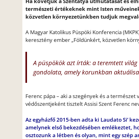
Ha követjük a Szentatya útmutatását és elh
természeti értékeknek mint Isten műveine
közvetlen környezetünkben tudjuk megvaló
A Magyar Katolikus Püspöki Konferencia (MKPK) a
keresztény ember „Földünkért, közvetlen körny
A püspökök azt írták: a teremtett vilá
gondolata, amely korunkban aktuálisa
Ferenc pápa – aki a szegények és a természet v
védőszentjeként tisztelt Assisi Szent Ferenc ne
Az egyházfő 2015-ben adta ki Laudato Si’ ke
amelynek első bekezdésében emlékeztet, hog
osztozunk a létben és olyan, mint egy szép a