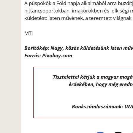
A püspökök a Föld napja alkalmából arra buzdít
hittancsoportokban, imakörökben és lelkiségi
küldetést: Isten művének, a teremtett világnak
MTI
Borítókép: Nagy, közös küldetésünk Isten mű
Forrás: Pixabay.com
Tisztelettel kérjük a magyar mag
érdekében, hogy még eredm
Bankszámlaszámunk: UNI