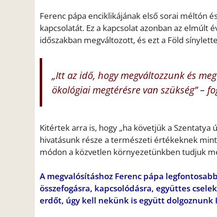
Ferenc pápa enciklikájának első sorai méltón é
kapcsolatát. Ez a kapcsolat azonban az elmúlt év
időszakban megváltozott, és ezt a Föld sínylett
„Itt az idő, hogy megváltozzunk és megv
ökológiai megtérésre van szükség” – f
Kitértek arra is, hogy „ha követjük a Szentatya
hivatásunk része a természeti értékeknek min
módon a közvetlen környezetünkben tudjuk meg
A megvalósításhoz Ferenc pápa legfontosabb
összefogásra, kapcsolódásra, együttes cselek
erdőt, úgy kell nekünk is együtt dolgoznun