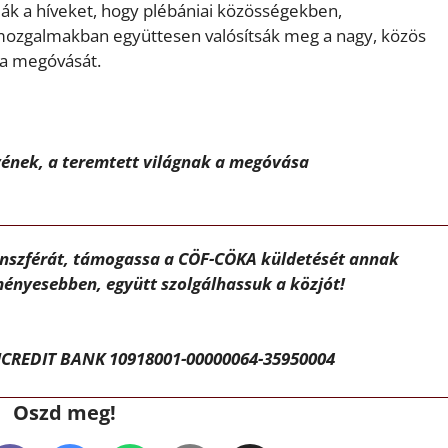
ják a híveket, hogy plébániai közösségekben,
 mozgalmakban együttesen valósítsák meg a nagy, közös
 a megóvását.
vének, a teremtett világnak a megóvása
ánszférát, támogassa a CÖF-CÖKA küldetését annak
ényesebben, együtt szolgálhassuk a közjót!
CREDIT BANK 10918001-00000064-35950004
Oszd meg!