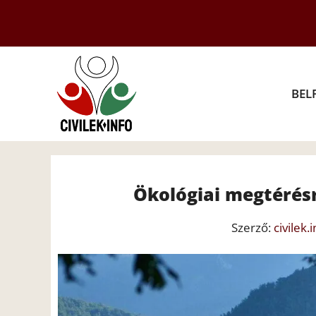
Kilépés
a
tartalomba
BEL
Ökológiai megtérésr
Szerző:
civilek.