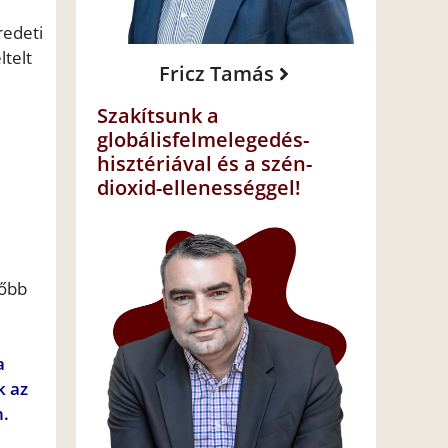
redeti
ltelt
Fricz Tamás
Szakítsunk a
globálisfelmelegedés-
hisztériával és a szén-
dioxid-ellenességgel!
vőbb
a
k az
n.