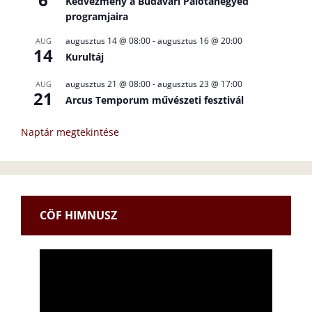
Kedvezmény a Budavári Palotanegyed
programjaira
augusztus 14 @ 08:00
-
augusztus 16 @ 20:00
AUG
14
Kurultáj
augusztus 21 @ 08:00
-
augusztus 23 @ 17:00
AUG
21
Arcus Temporum művészeti fesztivál
Naptár megtekintése
CÖF HIMNUSZ