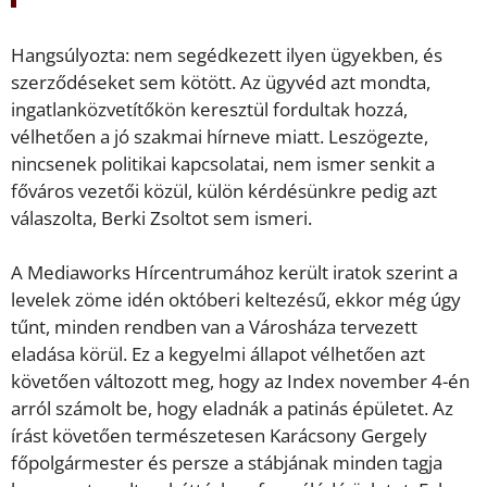
Hangsúlyozta: nem segédkezett ilyen ügyekben, és
szerződéseket sem kötött. Az ügyvéd azt mondta,
ingatlanközvetítőkön keresztül fordultak hozzá,
vélhetően a jó szakmai hírneve miatt. Leszögezte,
nincsenek politikai kapcsolatai, nem ismer senkit a
főváros vezetői közül, külön kérdésünkre pedig azt
válaszolta, Berki Zsoltot sem ismeri.
A Mediaworks Hírcentrumához került iratok szerint a
levelek zöme idén októberi keltezésű, ekkor még úgy
tűnt, minden rendben van a Városháza tervezett
eladása körül. Ez a kegyelmi állapot vélhetően azt
követően változott meg, hogy az Index november 4-én
arról számolt be, hogy eladnák a patinás épületet. Az
írást követően természetesen Karácsony Gergely
főpolgármester és persze a stábjának minden tagja