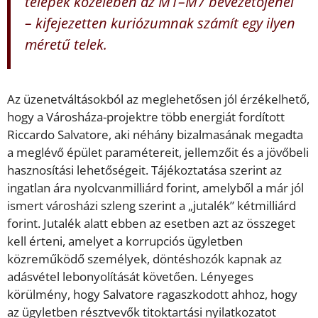
telepek közelében az M1–M7 bevezetőjénél
– kifejezetten kuriózumnak számít egy ilyen
méretű telek.
Az üzenetváltásokból az meglehetősen jól érzékelhető,
hogy a Városháza-projektre több energiát fordított
Riccardo Salvatore, aki néhány bizalmasának megadta
a meglévő épület paramétereit, jellemzőit és a jövőbeli
hasznosítási lehetőségeit. Tájékoztatása szerint az
ingatlan ára nyolcvanmilliárd forint, amelyből a már jól
ismert városházi szleng szerint a „jutalék” kétmilliárd
forint. Jutalék alatt ebben az esetben azt az összeget
kell érteni, amelyet a korrupciós ügyletben
közreműködő személyek, döntéshozók kapnak az
adásvétel lebonyolítását követően. Lényeges
körülmény, hogy Salvatore ragaszkodott ahhoz, hogy
az ügyletben résztvevők titoktartási nyilatkozatot