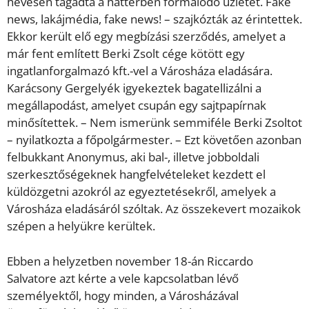
hevesen tagadta a háttérben formálódó üzletet. Fake
news, lakájmédia, fake news! – szajkózták az érintettek.
Ekkor került elő egy megbízási szerződés, amelyet a
már fent említett Berki Zsolt cége kötött egy
ingatlanforgalmazó kft.-vel a Városháza eladására.
Karácsony Gergelyék igyekeztek bagatellizálni a
megállapodást, amelyet csupán egy sajtpapírnak
minősítettek. – Nem ismerünk semmiféle Berki Zsoltot
– nyilatkozta a főpolgármester. – Ezt követően azonban
felbukkant Anonymus, aki bal-, illetve jobboldali
szerkesztőségeknek hangfelvételeket kezdett el
küldözgetni azokról az egyeztetésekről, amelyek a
Városháza eladásáról szóltak. Az összekevert mozaikok
szépen a helyükre kerültek.
Ebben a helyzetben november 18-án Riccardo
Salvatore azt kérte a vele kapcsolatban lévő
személyektől, hogy minden, a Városházával