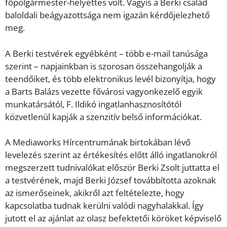
főpolgármester-helyettes volt. Vagyis a Berki család
baloldali beágyazottsága nem igazán kérdőjelezhető
meg.
A Berki testvérek egyébként – több e-mail tanúsága
szerint – napjainkban is szorosan összehangolják a
teendőiket, és több elektronikus levél bizonyítja, hogy
a Barts Balázs vezette fővárosi vagyonkezelő egyik
munkatársától, F. Ildikó ingatlanhasznosítótól
közvetlenül kapják a szenzitív belső információkat.
A Mediaworks Hírcentrumának birtokában lévő
levelezés szerint az értékesítés előtt álló ingatlanokról
megszerzett tudnivalókat először Berki Zsolt juttatta el
a testvérének, majd Berki József továbbította azoknak
az ismerőseinek, akikről azt feltételezte, hogy
kapcsolatba tudnak kerülni valódi nagyhalakkal. Így
jutott el az ajánlat az olasz befektetői köröket képviselő