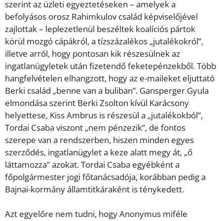
szerint az üzleti egyeztetéseken – amelyek a
befolyásos orosz Rahimkulov család képviselőjével
zajlottak – leplezetlenül beszéltek koalíciós pártok
körül mozgó cápákról, a tízszázalékos „jutalékokról”,
illetve arról, hogy pontosan kik részesülnek az
ingatlanügyletek után fizetendő feketepénzekből. Több
hangfelvételen elhangzott, hogy az e-maileket eljuttató
Berki család „benne van a buliban”. Gansperger Gyula
elmondása szerint Berki Zsolton kívül Karácsony
helyettese, Kiss Ambrus is részesül a „jutalékokból”,
Tordai Csaba viszont „nem pénzezik”, de fontos
szerepe van a rendszerben, hiszen minden egyes
szerződés, ingatlanügylet a keze alatt megy át, „ő
láttamozza” azokat. Tordai Csaba egyébként a
főpolgármester jogi főtanácsadója, korábban pedig a
Bajnai-kormány államtitkáraként is ténykedett.
Azt egyelőre nem tudni, hogy Anonymus miféle