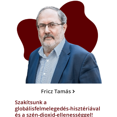
Fricz Tamás
Szakítsunk a
globálisfelmelegedés-hisztériával
és a szén-dioxid-ellenességgel!