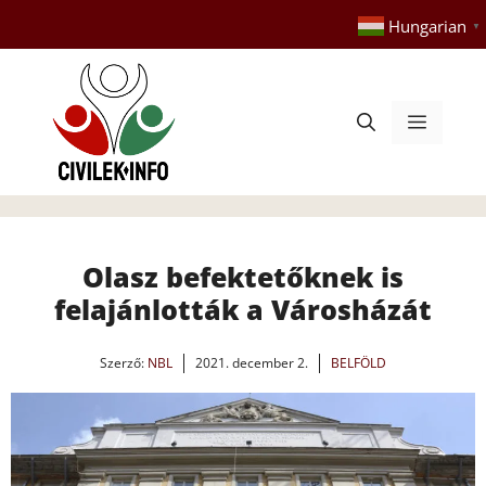
Kilépés
Hungarian
▼
a
tartalomba
Menü
Olasz befektetőknek is
felajánlották a Városházát
Szerző:
NBL
2021. december 2.
BELFÖLD