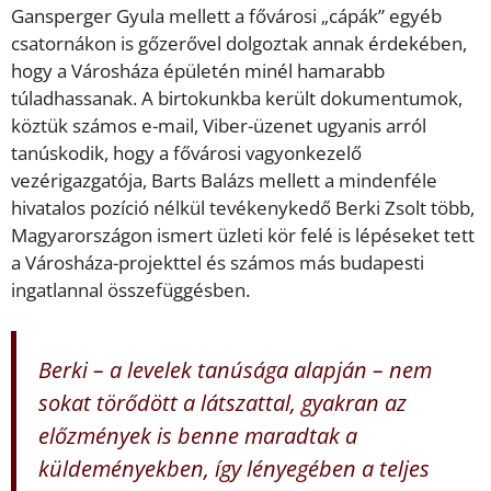
Gansperger Gyula mellett a fővárosi „cápák” egyéb
csatornákon is gőzerővel dolgoztak annak érdekében,
hogy a Városháza épületén minél hamarabb
túladhassanak. A birtokunkba került dokumentumok,
köztük számos e-mail, Viber-üzenet ugyanis arról
tanúskodik, hogy a fővárosi vagyonkezelő
vezérigazgatója, Barts Balázs mellett a mindenféle
hivatalos pozíció nélkül tevékenykedő Berki Zsolt több,
Magyarországon ismert üzleti kör felé is lépéseket tett
a Városháza-projekttel és számos más budapesti
ingatlannal összefüggésben.
Berki – a levelek tanúsága alapján – nem
sokat törődött a látszattal, gyakran az
előzmények is benne maradtak a
küldeményekben, így lényegében a teljes