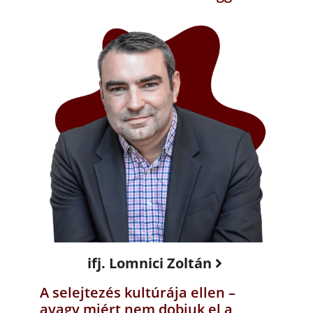
ifj. Lomnici Zoltán
A selejtezés kultúrája ellen –
avagy miért nem dobjuk el a