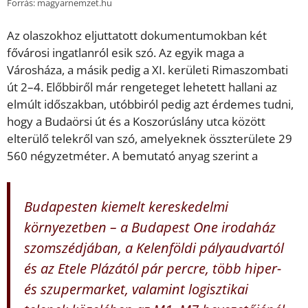
Forrás: magyarnemzet.hu
Az olaszokhoz eljuttatott dokumentumokban két
fővárosi ingatlanról esik szó. Az egyik maga a
Városháza, a másik pedig a XI. kerületi Rimaszombati
út 2–4. Előbbiről már rengeteget lehetett hallani az
elmúlt időszakban, utóbbiról pedig azt érdemes tudni,
hogy a Budaörsi út és a Koszorúslány utca között
elterülő telekről van szó, amelyeknek összterülete 29
560 négyzetméter. A bemutató anyag szerint a
Budapesten kiemelt kereskedelmi
környezetben – a Budapest One irodaház
szomszédjában, a Kelenföldi pályaudvartól
és az Etele Plázától pár percre, több hiper-
és szupermarket, valamint logisztikai