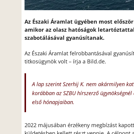
Az Északi Áramlat ügyében most először 
amikor az olasz hatóságok letartóztattak 
szabotálásával gyanúsítanak.
Az Északi Áramlat felrobbantásával gyanúsíto
titkosügynök volt – írja a Bild.de.
A lap szerint Szerhij K. nem akármilyen ka
korábban az SZBU hírszerző ügynökségnél do
első hónapjaiban.
2022 májusában érzékeny megbízást kapott: k
küldetésben kellett részt vennie. A célpont 