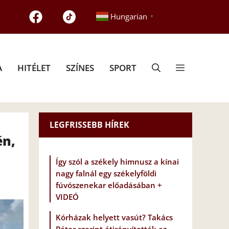
Hungarian
▼
A
HITÉLET
SZÍNES
SPORT
LEGFRISSEBB HÍREK
én,
Így szól a székely himnusz a kínai
nagy falnál egy székelyföldi
fúvószenekar előadásában +
VIDEÓ
Kórházak helyett vasút? Takács