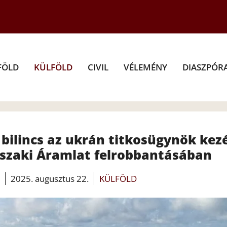
FÖLD
KÜLFÖLD
CIVIL
VÉLEMÉNY
DIASZPÓR
bilincs az ukrán titkosügynök kez
 Északi Áramlat felrobbantásában
2025. augusztus 22.
KÜLFÖLD