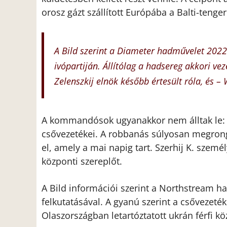
orosz gázt szállított Európába a Balti-tenger
A Bild szerint a Diameter hadművelet 2022
ivópartiján. Állítólag a hadsereg akkori vez
Zelenszkij elnök később értesült róla, és –
A kommandósok ugyanakkor nem álltak le: 2
csővezetékei. A robbanás súlyosan megrong
el, amely a mai napig tart. Szerhij K. személ
központi szereplőt.
A Bild információi szerint a Northstream ha
felkutatásával. A gyanú szerint a csőveze
Olaszországban letartóztatott ukrán férfi k