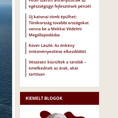
Péter szerint átirányították az
egészségügyi fejlesztések pénzét
Új katonai tömb épülhet:
Törökország további országokat
vonna be a Mekkai Védelmi
Megállapodásba
Kövér László: Az önkény
intézményesítése elkezdődött
Vészesen kiürültek a tárolók –
emelkednek az árak, akár
tartósan
KIEMELT BLOGOK