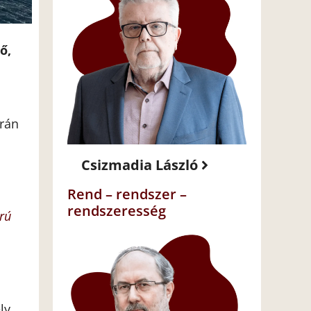
ő,
krán
Csizmadia László
Rend – rendszer –
rendszeresség
rú
ly