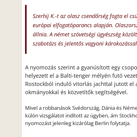
Szerhij K.-t az olasz csendőrség fogta el c
európai elfogatóparancs alapján. Olaszorsz
állnia. A német szövetségi ügyészség közölt
szabotázs és jelentős vagyoni károkozással 
A nyomozás szerint a gyanúsított egy csop
helyezett el a Balti-tenger mélyén futó vez
Rostockból induló vitorlás jachttal jutott el
okmányokkal és közvetítők segítségével.
Mivel a robbanások Svédország, Dánia és Néme
külön vizsgálatot indított az ügyben, ám Stockh
nyomozást jelenleg kizárólag Berlin folytatja.