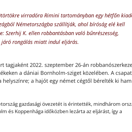
sütörtökre virradóra Rimini tartományban egy hétfőn kiad
ágból Németországba szállítják, ahol bíróság elé kell
e: Szerhij K. ellen robbantásban való bűnrészesség,
járó rongálás miatt indul eljárás.
ort tagjaként 2022. szeptember 26-án robbanószerkeze
etékeken a dániai Bornholm-sziget közelében. A csapat
 a helyszínre; a hajót egy német cégtől bérelték ki ham
tország gazdasági övezetét is érintették, mindhárom orsz
olm és Koppenhága időközben lezárta az eljárást, így a