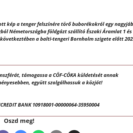
ott kép a tenger felszínére törő buborékokról egy nagyjá
ból Németországba földgázt szállító Északi Áramlat 1 és
következtében a balti-tengeri Bornholm szigete előtt 202
ánszférát, támogassa a CÖF-CÖKA küldetését annak
ényesebben, együtt szolgálhassuk a közjót!
CREDIT BANK 10918001-00000064-35950004
Oszd meg!