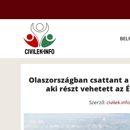
Kilépés
a
tartalomba
BEL
Olaszországban csattant a 
aki részt vehetett az
Szerző:
civilek.info