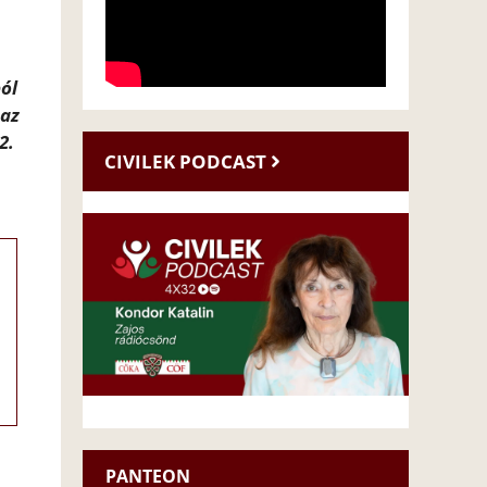
ból
 az
2.
CIVILEK PODCAST
PANTEON