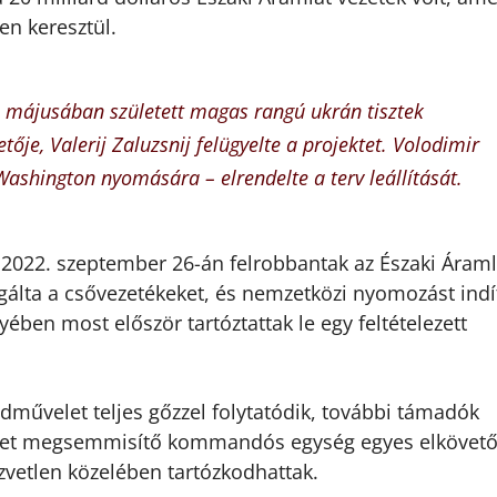
en keresztül.
 májusában született magas rangú ukrán tisztek
etője, Valerij Zaluzsnij felügyelte a projektet. Volodimir
 Washington nyomására – elrendelte a terv leállítását.
022. szeptember 26-án felrobbantak az Északi Áraml
álta a csővezetékeket, és nemzetközi nyomozást indí
yében most először tartóztattak le egy feltételezett
dművelet teljes gőzzel folytatódik, további támadók
téket megsemmisítő kommandós egység egyes elkövető
özvetlen közelében tartózkodhattak.