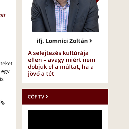
ott
ifj. Lomnici Zoltán
A selejtezés kultúrája
ellen – avagy miért nem
teket
dobjuk el a múltat, ha a
 egy
jövő a tét
is
CÖF TV
ág