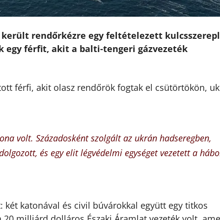
került rendőrkézre egy feltételezett kulcsszerepl
egy férfit, akit a balti-tengeri gázvezeték
tt férfi, akit olasz rendőrök fogtak el csütörtökön, u
tona volt. Századosként szolgált az ukrán hadseregben,
lgozott, és egy elit légvédelmi egységet vezetett a hábo
ét katonával és civil búvárokkal együtt egy titkos
a 20 milliárd dolláros Északi Áramlat vezeték volt, ame