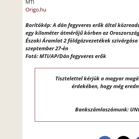
MTI
Origo.hu
Borítókép: A dán fegyveres erők által közread
egy kilométer átmérőjű körben az Oroszország
Északi Áramlat 2 földgázvezetékek szivárgása 
szeptember 27-én
Fotó: MTI/AP/Dán fegyveres erők
Tisztelettel kérjük a magyar mag
érdekében, hogy még eredm
Bankszámlaszámunk: UNI