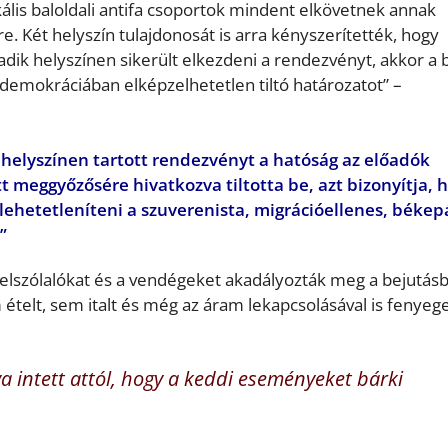
ikális baloldali antifa csoportok mindent elkövetnek annak
. Két helyszín tulajdonosát is arra kényszerítették, hogy
ik helyszínen sikerült elkezdeni a rendezvényt, akkor a 
 demokráciában elképzelhetetlen tiltó határozatot” –
nhelyszínen tartott rendezvényt a hatóság az előadók
t meggyőzősére hivatkozva tiltotta be, azt bizonyítja, 
llehetetleníteni a szuverenista, migrációellenes, békep
”
felszólalókat és a vendégeket akadályozták meg a bejutás
telt, sem italt és még az áram lekapcsolásával is fenyege
va intett attól, hogy a keddi eseményeket bárki