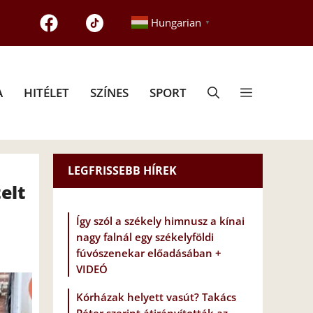
Hungarian
▼
A
HITÉLET
SZÍNES
SPORT
LEGFRISSEBB HÍREK
elt
Így szól a székely himnusz a kínai
nagy falnál egy székelyföldi
fúvószenekar előadásában +
VIDEÓ
Kórházak helyett vasút? Takács