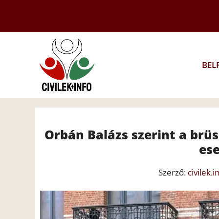
Kilépés
a
tartalomba
BEL
Orbán Balázs szerint a brüs
es
Szerző:
civilek.i