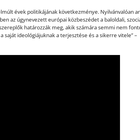
 elmúlt évek politikájának következménye. Nyilvánvalóan a
n az úgynevezett európai közbeszédet a baloldali, szocia
tikai szereplők határozzák meg, akik számára semmi nem font
saját ideológiájuknak a terjesztése és a sikerre vitele” –