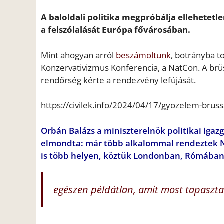
A baloldali politika megpróbálja ellehetetl
a felszólalását Európa fővárosában.
Mint ahogyan arról
beszámoltunk
, botrányba t
Konzervativizmus Konferencia, a NatCon. A brüs
rendőrség kérte a rendezvény lefújását.
https://civilek.info/2024/04/17/gyozelem-brus
Orbán Balázs a miniszterelnök politikai iga
elmondta: már több alkalommal rendeztek N
is több helyen, köztük Londonban, Rómában,
egészen példátlan, amit most tapaszta