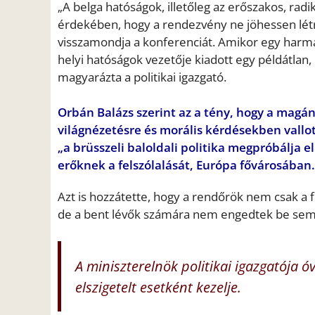
„A belga hatóságok, illetőleg az erőszakos, rad
érdekében, hogy a rendezvény ne jöhessen létre
visszamondja a konferenciát. Amikor egy harmad
helyi hatóságok vezetője kiadott egy példátlan,
magyarázta a politikai igazgató.
Orbán Balázs szerint az a tény, hogy a magá
világnézetésre és morális kérdésekben vallot
„a brüsszeli baloldali politika megpróbálja e
erőknek a felszólalását, Európa fővárosában.
Azt is hozzátette, hogy a rendőrök nem csak a 
de a bent lévők számára nem engedtek be sem é
A miniszterelnök politikai igazgatója ó
elszigetelt esetként kezelje.