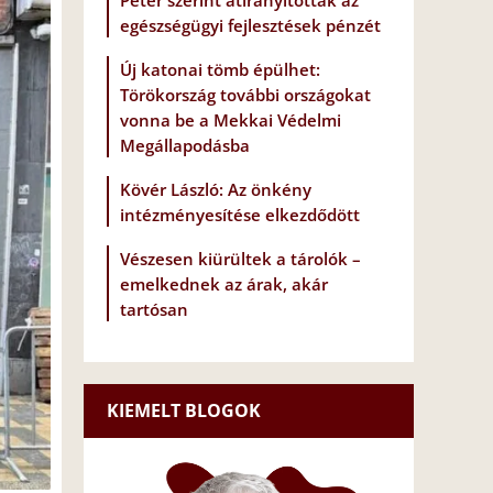
Péter szerint átirányították az
egészségügyi fejlesztések pénzét
Új katonai tömb épülhet:
Törökország további országokat
vonna be a Mekkai Védelmi
Megállapodásba
Kövér László: Az önkény
intézményesítése elkezdődött
Vészesen kiürültek a tárolók –
emelkednek az árak, akár
tartósan
KIEMELT BLOGOK