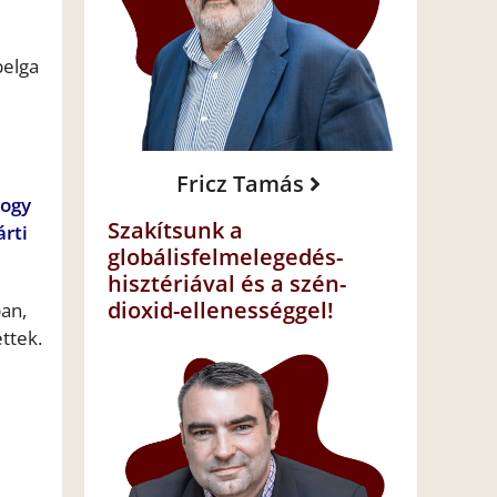
belga
Fricz Tamás
hogy
Szakítsunk a
árti
globálisfelmelegedés-
hisztériával és a szén-
dioxid-ellenességgel!
ban,
ttek.