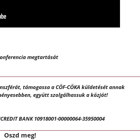
onferencia megtartását
ánszférát, támogassa a CÖF-CÖKA küldetését annak
ényesebben, együtt szolgálhassuk a közjót!
CREDIT BANK 10918001-00000064-35950004
Oszd meg!