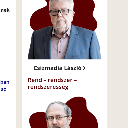
őknek
Csizmadia László
Rend – rendszer –
ában
rendszeresség
 az