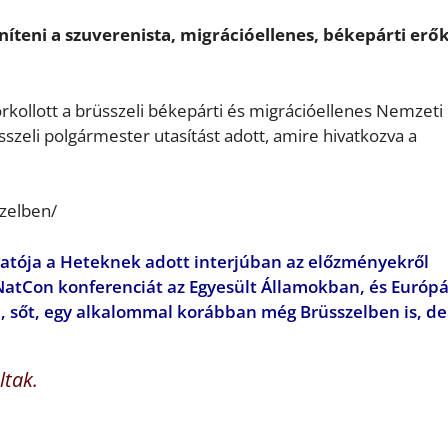
eníteni a szuverenista, migrációellenes, békepárti er
orkollott a brüsszeli békepárti és migrációellenes Nemzeti
szeli polgármester utasítást adott, amire hivatkozva a
szelben/
zgatója a Heteknek adott interjúban az előzményekről
atCon konferenciát az Egyesült Államokban, és Európ
 sőt, egy alkalommal korábban még Brüsszelben is, de
ltak.