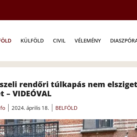
FÖLD
KÜLFÖLD
CIVIL
VÉLEMÉNY
DIASZPÓR
szeli rendőri túlkapás nem elsziget
et – VIDEÓVAL
nfo
2024. április 18.
BELFÖLD