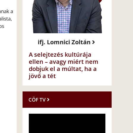
nnak a
lista,
os
ifj. Lomnici Zoltán
A selejtezés kultúrája
ellen – avagy miért nem
dobjuk el a múltat, ha a
jövő a tét
CÖF TV