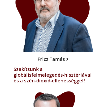
Fricz Tamás
Szakítsunk a
globálisfelmelegedés-hisztériával
és a szén-dioxid-ellenességgel!