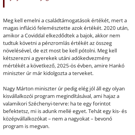
Meg kell emelni a családtámogatások értékét, mert a
magas infláció felemésztette azok értékét. 2020 után,
amikor a Coviddal elkezdődtek a bajok, akkor nem
tudtuk követni a pénzromlás értékét az összeg
növelésével, de ezt most be kell pótolni. Meg kell
kétszerezni a gyerekek utáni adókedvezmény
mértékét a következő, 2025-ös évben, amire Hankó
miniszter úr már kidolgozta a terveket.
Nagy Márton miniszter úr pedig elég jól áll egy olyan
kisvállalkozói program megindításával, ami hajaz a
valamikori Széchenyi-tervre: ha te egy forintot
befektetsz, mi is adunk mellé egyet. Tehát egy kis- és
középvállalkozókat – nem a nagyokat – bevonó
program is megvan.