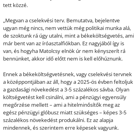
tett közzé.
„Megvan a cselekvési terv. Bemutatva, bejelentve
ugyan még nincs, nem vettük még politikai munka alá,
de szoktunk rá úgy utalni, mint a békeköltségvetés, ami
már bent van az íróasztalfiókban. Ez nagyjából így is
van, és hogyha Matolcsy elnök úr nem kényszerít rá
bennünket, akkor idő előtt nem is kell előhúznunk.
Ennek a békeköltségvetésnek, vagy cselekvési tervnek
a középpontjában az áll, hogy a 2025-ös évben feltoljuk
a gazdasági növekedést a 3-5 százalékos sávba. Olyan
költségvetést kell csinálni, ami a pénzügyi egyensúly
megőrzése mellett – ami a hitelminősítők meg az
egész pénzügyi glóbusz miatt szükséges – képes 3-5
százalékos növekedést produkálni. Ez az alapja
mindennek, és szerintem erre képesek vagyunk.