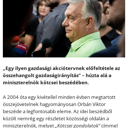
„Egy ilyen gazdasági akciótervnek előfeltétele az
összehangolt gazdaságirányítás” – húzta alá a
miniszterelnök kötcsei beszédében.
A 2004 óta egy kivétellel minden évben megtartott
összejövetelnek hagyományosan Orbán Viktor
beszéde a legfontosabb eleme. Az idei beszédből
közölt nemrég egy részletet közösségi oldalán a
miniszterelnök, melyet
„Kötcsei gondolatok”
címmel