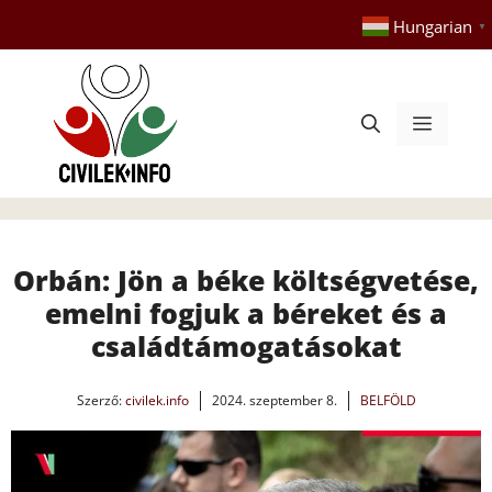
Kilépés
Hungarian
▼
a
tartalomba
Menü
Orbán: Jön a béke költségvetése,
emelni fogjuk a béreket és a
családtámogatásokat
Szerző:
civilek.info
2024. szeptember 8.
BELFÖLD