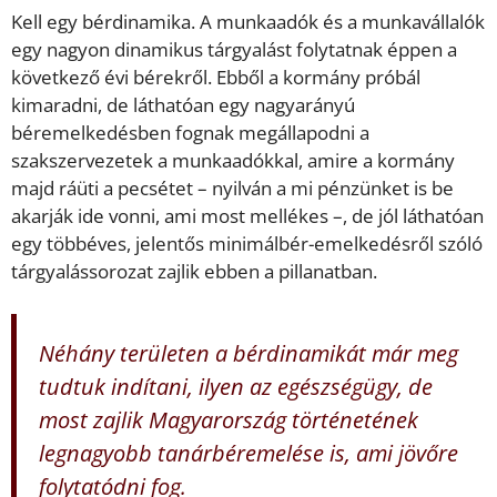
Kell egy bérdinamika. A munkaadók és a munkavállalók
egy nagyon dinamikus tárgyalást folytatnak éppen a
következő évi bérekről. Ebből a kormány próbál
kimaradni, de láthatóan egy nagyarányú
béremelkedésben fognak megállapodni a
szakszervezetek a munkaadókkal, amire a kormány
majd ráüti a pecsétet – nyilván a mi pénzünket is be
akarják ide vonni, ami most mellékes –, de jól láthatóan
egy többéves, jelentős minimálbér-emelkedésről szóló
tárgyalássorozat zajlik ebben a pillanatban.
Néhány területen a bérdinamikát már meg
tudtuk indítani, ilyen az egészségügy, de
most zajlik Magyarország történetének
legnagyobb tanárbéremelése is, ami jövőre
folytatódni fog.