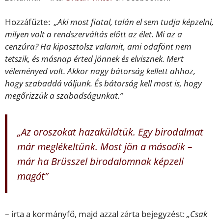
Hozzáfűzte:
„Aki most fiatal, talán el sem tudja képzelni,
milyen volt a rendszerváltás előtt az élet. Mi az a
cenzúra? Ha kiposztolsz valamit, ami odafönt nem
tetszik, és másnap érted jönnek és elvisznek. Mert
véleményed volt. Akkor nagy bátorság kellett ahhoz,
hogy szabaddá váljunk. És bátorság kell most is, hogy
megőrizzük a szabadságunkat.”
„Az oroszokat hazaküldtük. Egy birodalmat
már meglékeltünk. Most jön a második –
már ha Brüsszel birodalomnak képzeli
magát”
– írta a kormányfő, majd azzal zárta bejegyzést:
„Csak