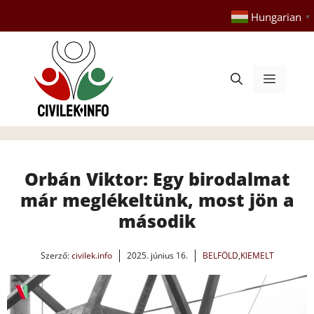
Kilépés
Hungarian
▼
a
tartalomba
Menü
Orbán Viktor: Egy birodalmat
már meglékeltünk, most jön a
második
Szerző:
civilek.info
2025. június 16.
BELFÖLD
,
KIEMELT