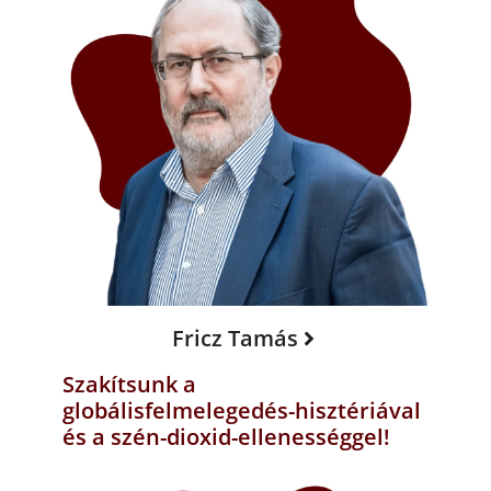
Fricz Tamás
Szakítsunk a
globálisfelmelegedés-hisztériával
és a szén-dioxid-ellenességgel!