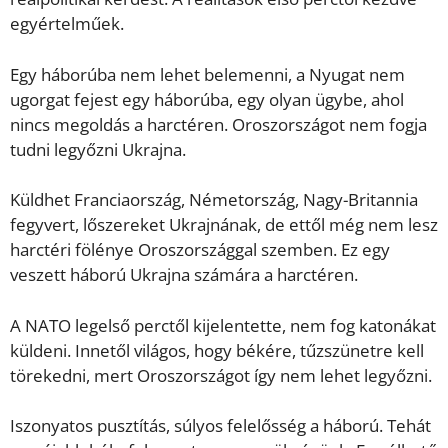
egyértelműek.
Egy háborúba nem lehet belemenni, a Nyugat nem
ugorgat fejest egy háborúba, egy olyan ügybe, ahol
nincs megoldás a harctéren. Oroszországot nem fogja
tudni legyőzni Ukrajna.
Küldhet Franciaország, Németország, Nagy-Britannia
fegyvert, lőszereket Ukrajnának, de ettől még nem lesz
harctéri fölénye Oroszországgal szemben. Ez egy
veszett háború Ukrajna számára a harctéren.
A NATO legelső perctől kijelentette, nem fog katonákat
küldeni. Innetől világos, hogy békére, tűzszünetre kell
törekedni, mert Oroszországot így nem lehet legyőzni.
Iszonyatos pusztítás, súlyos felelősség a háború. Tehát