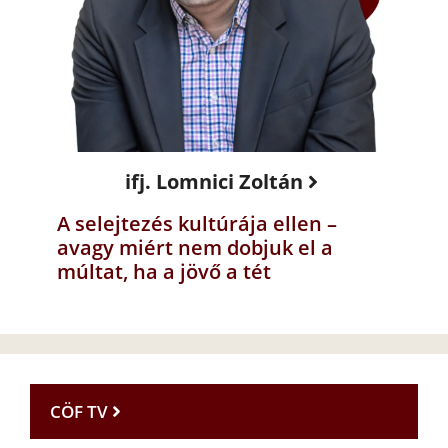
ifj. Lomnici Zoltán
A selejtezés kultúrája ellen –
avagy miért nem dobjuk el a
múltat, ha a jövő a tét
CÖF TV