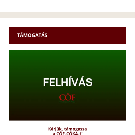
TÁMOGATÁS
Kérjük, támogassa
a CÖF-CÖKA-t!