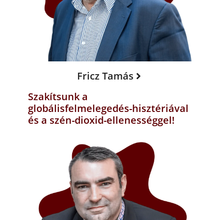
Fricz Tamás
Szakítsunk a
globálisfelmelegedés-hisztériával
és a szén-dioxid-ellenességgel!