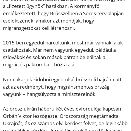
a „fizetett ügynök” hazákban. A kormányfő
emlékeztetett, hogy Brüsszelben a Soros-terv alapján
cselekszenek, amikor azt mondják, hogy
migránsgettókat kell létrehozni.
2015-ben egyedül harcoltunk, most már vannak, akik
csatlakoztak. Már nem vagyunk egyedül, például a
szlovákok és sokan mások bátran beleálltak a
migrációs paktumba – húzta alá.
Nem akarjuk kidobni egy utolsó brüsszeli hajrá miatt
azt az eredményt, hogy migránsmentes ország
vagyunk – hangsúlyozta a miniszterelnök.
Az orosz-ukrán háború két éves évfordulója kapcsán
Orbán Viktor leszögezte: Oroszország megtámadta
Ukrajnát, és ez számos elvi kérdést felvet, de leginkább
reálpolitikai kérdést. A realitások első perctől kezdve