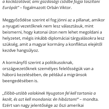
a kockázatával, ami gazdasági csődbe fogja taszítani
Európát”
– fogalmazott Orbán Viktor.
Meggyőződése szerint el fog jönni az a pillanat, amikor
a nyugati vezetőknek nem lesz választásuk, mint
beismerni, hogy katonai úton nem lehet megoldani a
helyzetet, mégis inkább diplomáciai tárgyalásokra lesz
szükség, amit a magyar kormány a konfliktus elejétől
kezdve hangsúlyoz.
A kormányfő szerint a politikusoknak,
országvezetőknek személyes felelősségük van a
háború kezelésében, de például a migránsok
beengedésében is.
„Előbb-utóbb valakinek Nyugaton fel kell tartania a
kezét, és azt kell mondania: én hibáztam!”
– mondta.
Ezért van nagy jelentősége az őszi amerikai