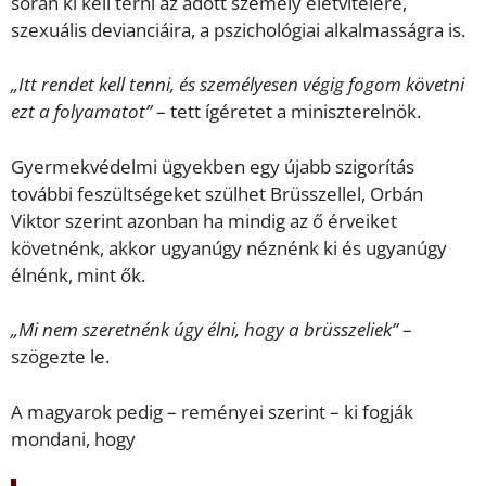
során ki kell térni az adott személy életvitelére,
szexuális devianciáira, a pszichológiai alkalmasságra is.
„Itt rendet kell tenni, és személyesen végig fogom követni
ezt a folyamatot”
– tett ígéretet a miniszterelnök.
Gyermekvédelmi ügyekben egy újabb szigorítás
további feszültségeket szülhet Brüsszellel, Orbán
Viktor szerint azonban ha mindig az ő érveiket
követnénk, akkor ugyanúgy néznénk ki és ugyanúgy
élnénk, mint ők.
„Mi nem szeretnénk úgy élni, hogy a brüsszeliek”
–
szögezte le.
A magyarok pedig – reményei szerint – ki fogják
mondani, hogy