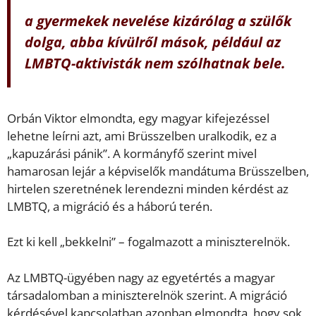
a gyermekek nevelése kizárólag a szülők
dolga, abba kívülről mások, például az
LMBTQ-aktivisták nem szólhatnak bele.
Orbán Viktor elmondta, egy magyar kifejezéssel
lehetne leírni azt, ami Brüsszelben uralkodik, ez a
„kapuzárási pánik”. A kormányfő szerint mivel
hamarosan lejár a képviselők mandátuma Brüsszelben,
hirtelen szeretnének lerendezni minden kérdést az
LMBTQ, a migráció és a háború terén.
Ezt ki kell „bekkelni” – fogalmazott a miniszterelnök.
Az LMBTQ-ügyében nagy az egyetértés a magyar
társadalomban a miniszterelnök szerint. A migráció
kérdésével kapcsolatban azonban elmondta, hogy sok