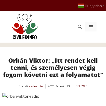
Kilépés
Hungarian
▼
a
tartalomba
Menü
Orbán Viktor: „Itt rendet kell
tenni, és személyesen végig
fogom követni ezt a folyamatot”
Szerző:
civilek.info
2024. február 23.
BELFÖLD