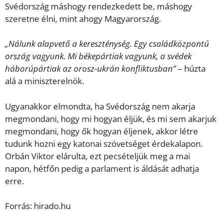
Svédország máshogy rendezkedett be, máshogy
szeretne élni, mint ahogy Magyarország.
„Nálunk alapvető a kereszténység. Egy családközpontú
ország vagyunk. Mi békepártiak vagyunk, a svédek
háborúpártiak az orosz-ukrán konfliktusban”
– húzta
alá a miniszterelnök.
Ugyanakkor elmondta, ha Svédország nem akarja
megmondani, hogy mi hogyan éljük, és mi sem akarjuk
megmondani, hogy ők hogyan éljenek, akkor létre
tudunk hozni egy katonai szövetséget érdekalapon.
Orbán Viktor elárulta, ezt pecsételjük meg a mai
napon, hétfőn pedig a parlament is áldását adhatja
erre.
Forrás: hirado.hu