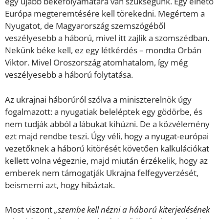
egy újabb békefolyamatara van szükségünk. Egy élhető
Európa megteremtésére kell törekedni. Megértem a
Nyugatot, de Magyarország szemszögéből
veszélyesebb a háború, mivel itt zajlik a szomszédban.
Nekünk béke kell, ez egy létkérdés – mondta Orbán
Viktor. Mivel Oroszország atomhatalom, így még
veszélyesebb a háború folytatása.
Az ukrajnai háborúról szólva a miniszterelnök úgy
fogalmazott: a nyugatiak beleléptek egy gödörbe, és
nem tudják abból a lábukat kihúzni. De a közvélemény
ezt majd rendbe teszi. Úgy véli, hogy a nyugat-európai
vezetőknek a háború kitörését követően kalkulációkat
kellett volna végeznie, majd miután érzékelik, hogy az
emberek nem támogatják Ukrajna felfegyverzését,
beismerni azt, hogy hibáztak.
Most viszont
„szembe kell nézni a háború kiterjedésének