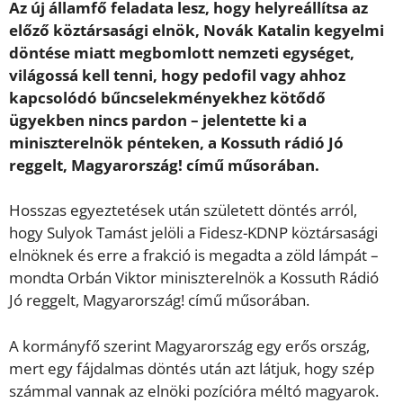
Az új államfő feladata lesz, hogy helyreállítsa az
előző köztársasági elnök, Novák Katalin kegyelmi
döntése miatt megbomlott nemzeti egységet,
világossá kell tenni, hogy pedofil vagy ahhoz
kapcsolódó bűncselekményekhez kötődő
ügyekben nincs pardon – jelentette ki a
miniszterelnök pénteken, a Kossuth rádió Jó
reggelt, Magyarország! című műsorában.
Hosszas egyeztetések után született döntés arról,
hogy Sulyok Tamást jelöli a Fidesz-KDNP köztársasági
elnöknek és erre a frakció is megadta a zöld lámpát –
mondta Orbán Viktor miniszterelnök a Kossuth Rádió
Jó reggelt, Magyarország! című műsorában.
A kormányfő szerint Magyarország egy erős ország,
mert egy fájdalmas döntés után azt látjuk, hogy szép
számmal vannak az elnöki pozícióra méltó magyarok.