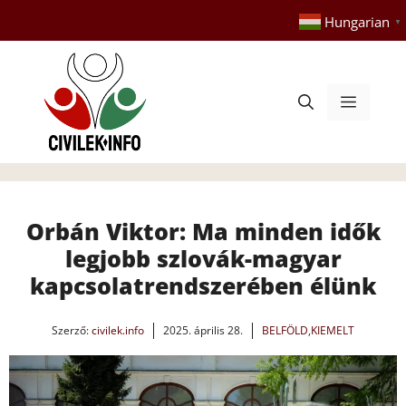
Kilépés
Hungarian
▼
a
tartalomba
Menü
Orbán Viktor: Ma minden idők
legjobb szlovák-magyar
kapcsolatrendszerében élünk
Szerző:
civilek.info
2025. április 28.
BELFÖLD
,
KIEMELT