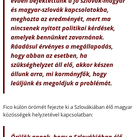
évben befektettünk a jó szlovák-magyar
és magyar-szlovák kapcsolatokba,
meghozta az eredményét, mert ma
nincsenek nyitott politikai kérdések,
amelyek bennünket zavarnának.
Ráadásul érvényes a megállapodás,
hogy abban az esetben, ha
szükséghelyzet áll elő, akkor készen
állunk arra, mi kormányfők, hogy
leüljünk és megoldjuk a problémát.
Fico külön örömét fejezte ki a Szlovákiában élő magyar
közösségek helyzetével kapcsolatban:
Örülök annak, hogy a Szlovákiában élő