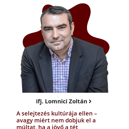
ifj. Lomnici Zoltán
A selejtezés kultúrája ellen –
avagy miért nem dobjuk el a
múltat, ha a jövő a tét