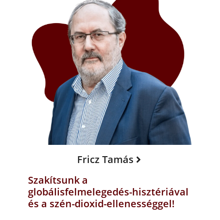
Fricz Tamás
Szakítsunk a
globálisfelmelegedés-hisztériával
és a szén-dioxid-ellenességgel!