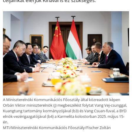
céljainkat elérjük Kínával is ez szükséges.
A Miniszterelnöki Kommunikációs Fõosztály által közreadott képen
Orbán Viktor miniszterelnök (j) megbeszélést folytat Vang Vej-csunggal,
Kuangtung tartomány kormányzójával (b3) és Vang Csuan-fuval, a BYD
elnök-vezérigazgatójával (b4) a Karmelita kolostorban 2025. május 15-
én.
MTI/Miniszterelnöki Kommunikációs Fõosztály/Fischer Zoltán