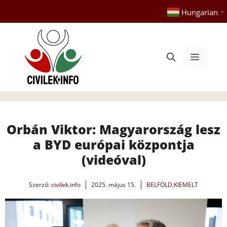
Kilépés
Hungarian
▼
a
tartalomba
Menü
Orbán Viktor: Magyarország lesz
a BYD európai központja
(videóval)
Szerző:
civilek.info
2025. május 15.
BELFÖLD
,
KIEMELT