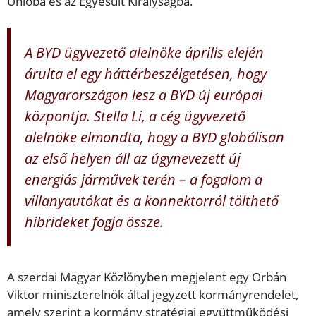
Unióba és az Egyesült Királyságba.
A BYD ügyvezető alelnöke április elején
árulta el egy háttérbeszélgetésen, hogy
Magyarországon lesz a BYD új európai
központja. Stella Li, a cég ügyvezető
alelnöke elmondta, hogy a BYD globálisan
az első helyen áll az úgynevezett új
energiás járművek terén – a fogalom a
villanyautókat és a konnektorról tölthető
hibrideket fogja össze.
A szerdai Magyar Közlönyben megjelent egy Orbán
Viktor miniszterelnök által jegyzett kormányrendelet,
amely szerint a kormány stratégiai együttműködési