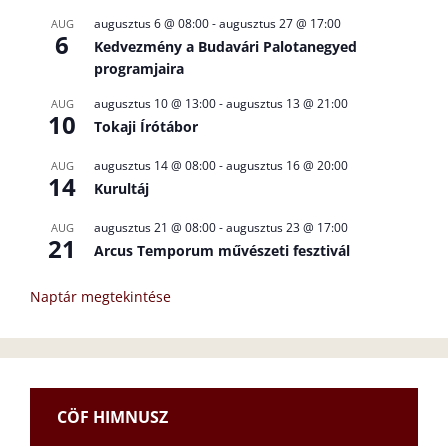
augusztus 6 @ 08:00
-
augusztus 27 @ 17:00
AUG
6
Kedvezmény a Budavári Palotanegyed
programjaira
augusztus 10 @ 13:00
-
augusztus 13 @ 21:00
AUG
10
Tokaji Írótábor
augusztus 14 @ 08:00
-
augusztus 16 @ 20:00
AUG
14
Kurultáj
augusztus 21 @ 08:00
-
augusztus 23 @ 17:00
AUG
21
Arcus Temporum művészeti fesztivál
Naptár megtekintése
CÖF HIMNUSZ