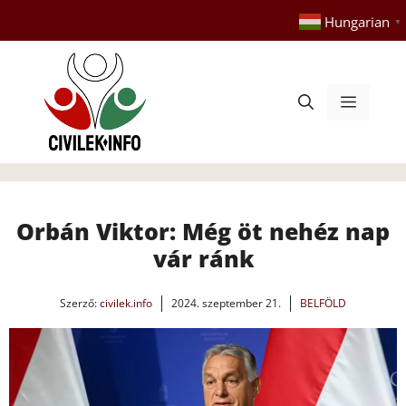
Kilépés
Hungarian
▼
a
tartalomba
Menü
Orbán Viktor: Még öt nehéz nap
vár ránk
Szerző:
civilek.info
2024. szeptember 21.
BELFÖLD