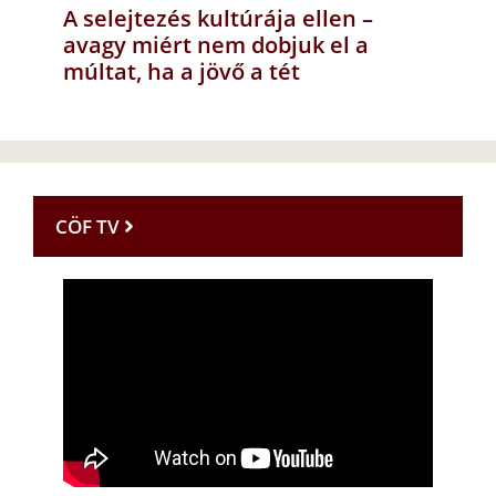
A selejtezés kultúrája ellen –
avagy miért nem dobjuk el a
múltat, ha a jövő a tét
CÖF TV