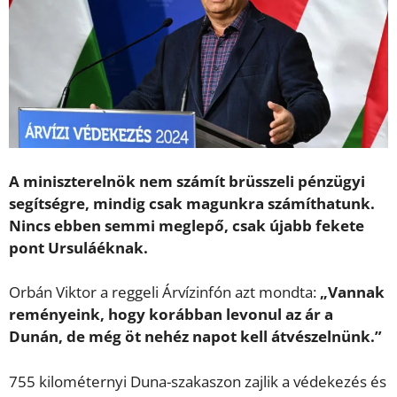
A miniszterelnök nem számít brüsszeli pénzügyi
segítségre, mindig csak magunkra számíthatunk.
Nincs ebben semmi meglepő, csak újabb fekete
pont Ursuláéknak.
Orbán Viktor a reggeli Árvízinfón azt mondta:
„Vannak
reményeink, hogy korábban levonul az ár a
Dunán, de még öt nehéz napot kell átvészelnünk.”
755 kilométernyi Duna-szakaszon zajlik a védekezés és