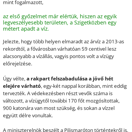
mint fogalmazott,
az első győzelmet már elértük, hiszen az egyik
legveszélyesebb területen, a Szigetközben egy
métert apadt a víz.
Jelezte, hogy több helyen elmaradt az árvíz a 2013-as
rekordtól, a fővárosban várhatóan 59 centivel lesz
alacsonyabb a vízállás, vagyis pontos volt a vízügy
előrejelzése.
Úgy vélte,
a rakpart felszabadulása a jövő hét
elejére várható
, egy-két nappal korábban, mint eddig
tervezték. A védekezésben részt vevők száma is
változott, a vízügytől további 170 főt mozgósítottak,
900 katonára van most szükség, és sokan a vízzel
együtt délre vonultak.
A miniszterelnök beszélt a Pilismaróton történtekről is,