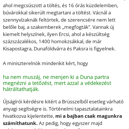
ahol megcsúszott a töltés, és 16 órás küzdelemben,
búvárokkal sikerült megtartani a töltést. Vácnál a
szennyvízaknák feltörtek, de szerencsére nem lett
belőle baj, a szakemberek „megfogták”. Vannak új
kiemelt helyszínek, ilyen Ercsi, ahol a készültség
százszázalékos, 1400 homokzsákkal, de már
Kisapostagra, Dunaföldvárra és Paksra is figyelnek.
A miniszterelnök mindenkit kért, hogy
ha nem muszáj, ne menjen ki a Duna partra
megnézni a tetőzést, mert azzal a védekezést
hátráltathatják.
Újságírói kérdésre kitért a Brüsszelből esetleg várható
anyagi segítségre is. Történelmi tapasztalatainkra
hivatkozva kijelentette,
mi a bajban csak magunkra
számíthatunk.
Az pedig, hogy egyszer majd