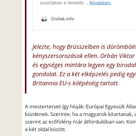
Jelezte, hogy Brüsszelben is dörömböln
kényszersorozások ellen. Orbán Viktor
és egységes mintára legyen egy biroda
gondolat. Ez a két elképzelés pedig e
Britannia EU-s kilépéséig tartott.
A mestertervet így hívják: Európai Egyesült Áll
küzdenek. Szerinte, ha a magyarok kitartanak, 
szerint az erőfölény már átfordulóban van. Komo
a két oldal között.