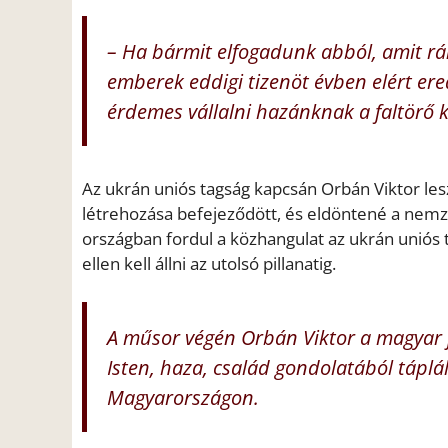
– Ha bármit elfogadunk abból, amit rá
emberek eddigi tizenöt évben elért ere
érdemes vállalni hazánknak a faltörő k
Az ukrán uniós tagság kapcsán Orbán Viktor les
létrehozása befejeződött, és eldöntené a nemze
országban fordul a közhangulat az ukrán uniós 
ellen kell állni az utolsó pillanatig.
A műsor végén Orbán Viktor a magyar j
Isten, haza, család gondolatából tápl
Magyarországon.