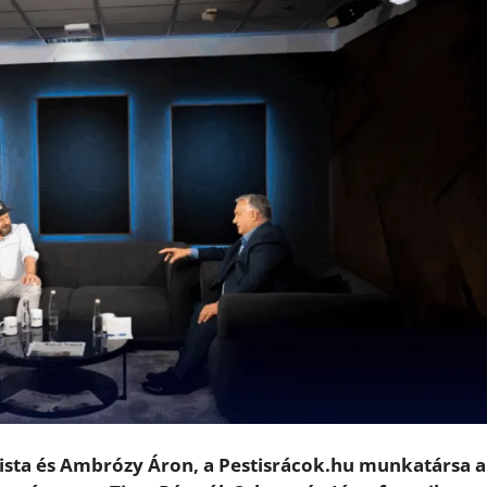
cista és Ambrózy Áron, a Pestisrácok.hu munkatársa a