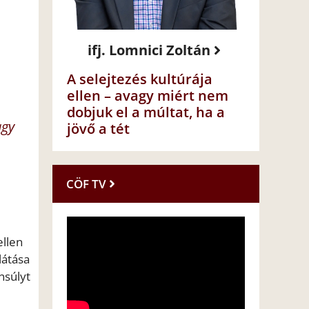
ifj. Lomnici Zoltán
A selejtezés kultúrája
ellen – avagy miért nem
dobjuk el a múltat, ha a
agy
jövő a tét
CÖF TV
ellen
látása
nsúlyt