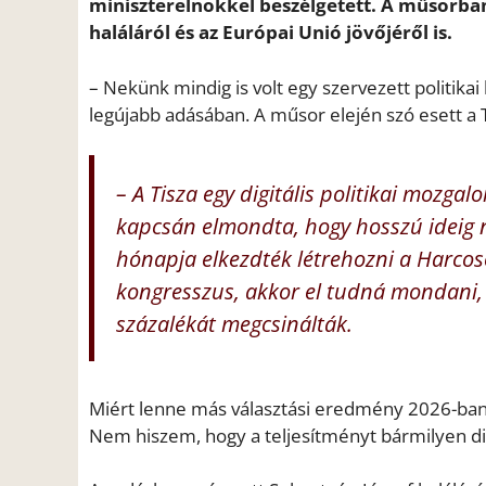
miniszterelnökkel beszélgetett. A műsorban 
haláláról és az Európai Unió jövőjéről is.
– Nekünk mindig is volt egy szervezett politik
legújabb adásában. A műsor elején szó esett a T
– A Tisza egy digitális politikai mozga
kapcsán elmondta, hogy hosszú ideig n
hónapja elkezdték létrehozni a Harcoso
kongresszus, akkor el tudná mondani, 
százalékát megcsinálták.
Miért lenne más választási eredmény 2026-ban, 
Nem hiszem, hogy a teljesítményt bármilyen digi