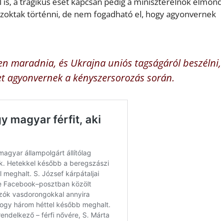
 is, a tragikus eset kapcsán pedig a miniszterelnök elmond
zoktak történni, de nem fogadható el, hogy agyonvernek
n maradnia, és Ukrajna uniós tagságáról beszélni,
t agyonvernek a kényszersorozás során.