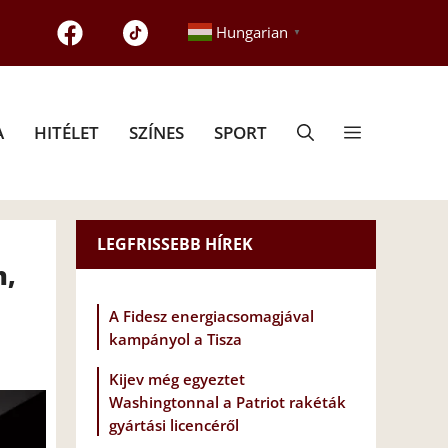
Hungarian
▼
A
HITÉLET
SZÍNES
SPORT
LEGFRISSEBB HÍREK
n,
A Fidesz energiacsomagjával
kampányol a Tisza
Kijev még egyeztet
Washingtonnal a Patriot rakéták
gyártási licencéről