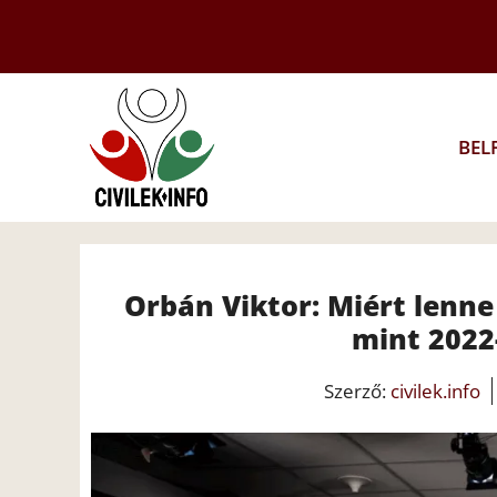
Kilépés
a
tartalomba
BEL
Orbán Viktor: Miért lenn
mint 2022-
Szerző:
civilek.info