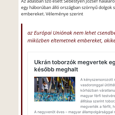
Az adásban szó esett Sebestyén József haláláról
egy háborúban álló országban szörnyű dolgok s
embereket. Véleménye szerint
az Európai Uniónak nem lehet csendbe
miközben eltemetnek embereket, akike