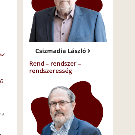
k
Csizmadia László
sz
Rend – rendszer –
rendszeresség
90
ra.