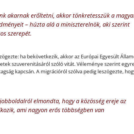
nk akarnak erőltetni, akkor tönkretesszük a magya
dményeit – húzta alá a miniszterelnök, aki szerint
os szerepét.
zögezte: ha bekövetkezik, akkor az Európai Egyesült Álla
tek szuverenitásáról szóló vitát. Véleménye szerint egyr
tagság kapcsán. A migrációról szólva pedig leszögezte, hog
obboldalról elmondta, hogy a közösség ereje az
álkozik, ami nagyon erős többségben van