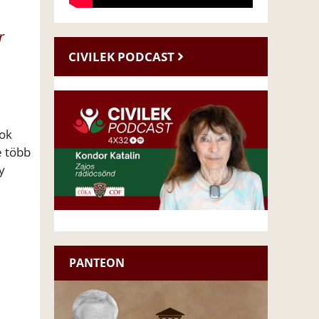
r
CIVILEK PODCAST
mok
e több
y
PANTEON