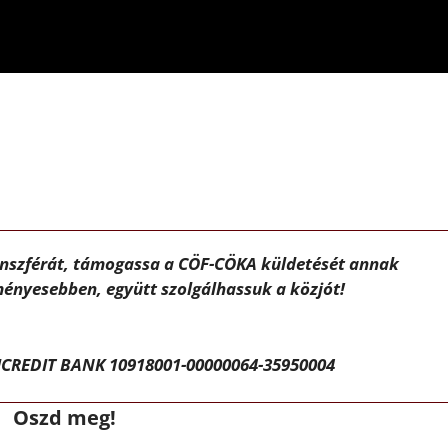
ánszférát, támogassa a CÖF-CÖKA küldetését annak
ényesebben, együtt szolgálhassuk a közjót!
CREDIT BANK 10918001-00000064-35950004
Oszd meg!