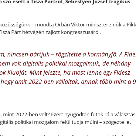
szó esett a Tisza Pártról, Sebestyén József tragikus
ai közösségünk – mondta Orbán Viktor miniszterelnök a Pik
isza Párt hétvégén zajlott kongresszusáról.
lom, nincsen pártjuk – rögzítette a kormányfő. A Fide
em volt digitális politikai mozgalmuk, de néhány
k Klubját. Mint jelezte, ha most lenne egy Fidesz
hogy amit 2022-ben vállaltak, annak több mint a 
mint 2022-ben volt? Ezért nyugodtan futok rá a választás
tális politikai mozgalom felül tudja múlni – szögezte le.