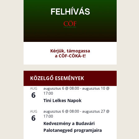
Kérjük, támogassa
a CÖF-CÖKA-t!
KÖZELGŐ ESEMÉNYEK
augusztus 6 @ 08:00
-
augusztus 10 @
AUG
6
17:00
Tini Lelkes Napok
augusztus 6 @ 08:00
-
augusztus 27 @
AUG
6
17:00
Kedvezmény a Budavári
Palotanegyed programjaira