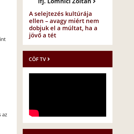
ifj. Lomnici Zoltán
A selejtezés kultúrája
ellen – avagy miért nem
dobjuk el a múltat, ha a
jövő a tét
int
CÖF TV
s az