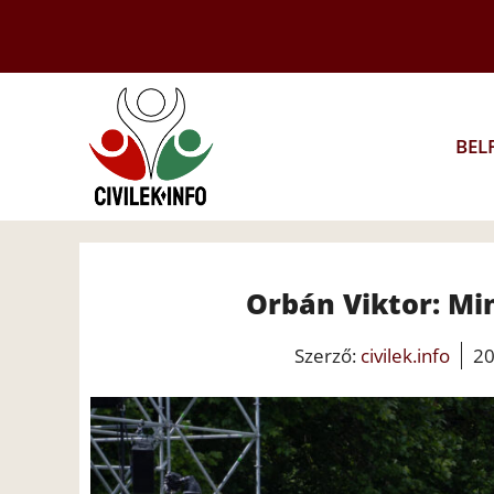
Kilépés
a
tartalomba
BEL
Orbán Viktor: Mi
Szerző:
civilek.info
20