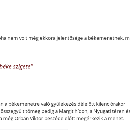
 soha nem volt még ekkora jelentősége a békemenetnek, m
éke szigete”
án a békemenetre való gyülekezés délelőtt kilenc órakor
 összegyűlt tömeg pedig a Margit hídon, a Nyugati téren é
va még Orbán Viktor beszéde előtt megérkezik a menet.