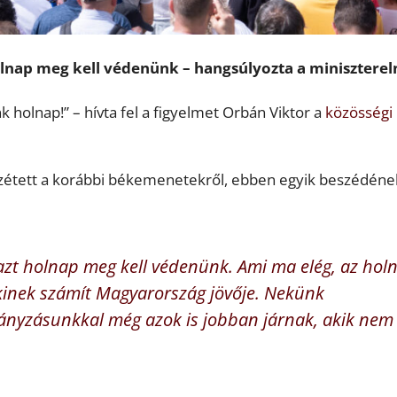
olnap meg kell védenünk – hangsúlyozta a miniszterel
holnap!” – hívta fel a figyelmet Orbán Viktor a
közösségi
özzétett a korábbi békemenetekről, ebben egyik beszédéne
 azt holnap meg kell védenünk. Ami ma elég, az hol
inek számít Magyarország jövője. Nekünk
mányzásunkkal még azok is jobban járnak, akik nem