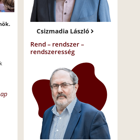
nök.
Csizmadia László
Rend – rendszer –
rendszeresség
k
nap