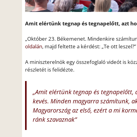
Amit elértünk tegnap és tegnapelőtt, azt h
„Október 23. Békemenet. Mindenkire számítunk 
oldalán
, majd feltette a kérdést: „Te ott leszel?”
A miniszterelnök egy összefoglaló videót is k
részletét is felidézte.
„Amit elértünk tegnap és tegnapelőtt,
kevés. Minden magyarra számítunk, ak
Magyarország az első, ezért a mi kor
ránk szavaznak”