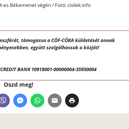
es Békemenet végén / Fotó: civilek.info
ánszférát, támogassa a CÖF-CÖKA küldetését annak
ényesebben, együtt szolgálhassuk a közjót!
CREDIT BANK 10918001-00000064-35950004
Oszd meg!