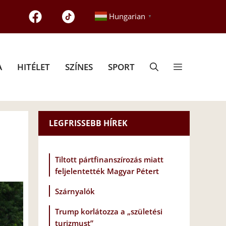
Hungarian
▼
A
HITÉLET
SZÍNES
SPORT
LEGFRISSEBB HÍREK
Tiltott pártfinanszírozás miatt
feljelentették Magyar Pétert
Szárnyalók
Trump korlátozza a „születési
turizmust”