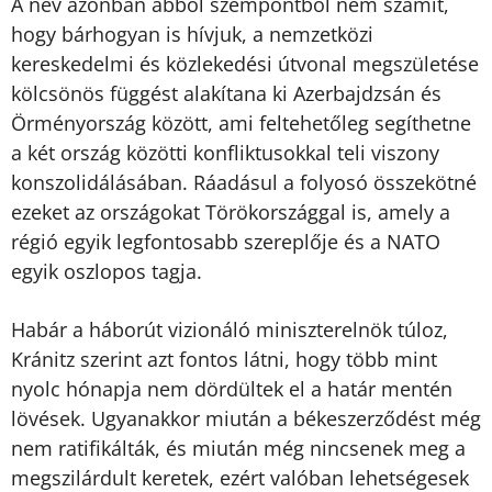
A név azonban abból szempontból nem számít,
hogy bárhogyan is hívjuk, a nemzetközi
kereskedelmi és közlekedési útvonal megszületése
kölcsönös függést alakítana ki Azerbajdzsán és
Örményország között, ami feltehetőleg segíthetne
a két ország közötti konfliktusokkal teli viszony
konszolidálásában. Ráadásul a folyosó összekötné
ezeket az országokat Törökországgal is, amely a
régió egyik legfontosabb szereplője és a NATO
egyik oszlopos tagja.
Habár a háborút vizionáló miniszterelnök túloz,
Kránitz szerint azt fontos látni, hogy több mint
nyolc hónapja nem dördültek el a határ mentén
lövések. Ugyanakkor miután a békeszerződést még
nem ratifikálták, és miután még nincsenek meg a
megszilárdult keretek, ezért valóban lehetségesek