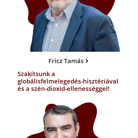
Fricz Tamás
Szakítsunk a
globálisfelmelegedés-hisztériával
és a szén-dioxid-ellenességgel!