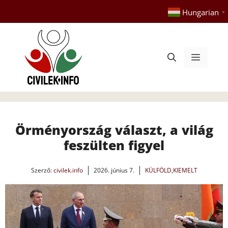
Kilépés
Hungarian
▼
a
tartalomba
Menü
Örményország választ, a világ
feszülten figyel
Szerző:
civilek.info
2026. június 7.
KÜLFÖLD
,
KIEMELT