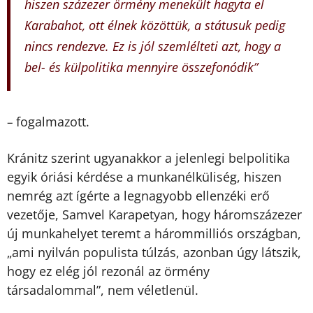
hiszen százezer örmény menekült hagyta el
Karabahot, ott élnek közöttük, a státusuk pedig
nincs rendezve. Ez is jól szemlélteti azt, hogy a
bel- és külpolitika mennyire összefonódik”
fogalmazott.
–
Kránitz szerint ugyanakkor a jelenlegi belpolitika
egyik óriási kérdése a munkanélküliség, hiszen
nemrég azt ígérte a legnagyobb ellenzéki erő
vezetője, Samvel Karapetyan, hogy háromszázezer
új munkahelyet teremt a hárommilliós országban,
„ami nyilván populista túlzás, azonban úgy látszik,
hogy ez elég jól rezonál az örmény
társadalommal”, nem véletlenül.