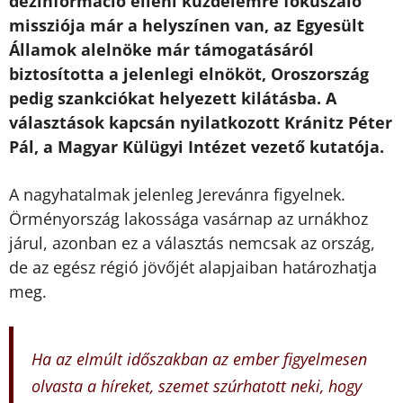
dezinformáció elleni küzdelemre fókuszáló
missziója már a helyszínen van, az Egyesült
Államok alelnöke már támogatásáról
biztosította a jelenlegi elnököt, Oroszország
pedig szankciókat helyezett kilátásba. A
választások kapcsán nyilatkozott Kránitz Péter
Pál, a Magyar Külügyi Intézet vezető kutatója.
A nagyhatalmak jelenleg Jerevánra figyelnek.
Örményország lakossága vasárnap az urnákhoz
járul, azonban ez a választás nemcsak az ország,
de az egész régió jövőjét alapjaiban határozhatja
meg.
Ha az elmúlt időszakban az ember figyelmesen
olvasta a híreket, szemet szúrhatott neki, hogy