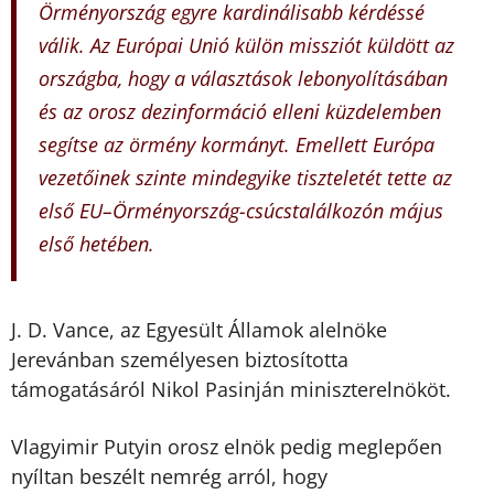
Örményország egyre kardinálisabb kérdéssé
válik. Az Európai Unió külön missziót küldött az
országba, hogy a választások lebonyolításában
és az orosz dezinformáció elleni küzdelemben
segítse az örmény kormányt. Emellett Európa
vezetőinek szinte mindegyike tiszteletét tette az
első EU–Örményország-csúcstalálkozón május
első hetében.
J. D. Vance, az Egyesült Államok alelnöke
Jerevánban személyesen biztosította
támogatásáról Nikol Pasinján miniszterelnököt.
Vlagyimir Putyin orosz elnök pedig meglepően
nyíltan beszélt nemrég arról, hogy