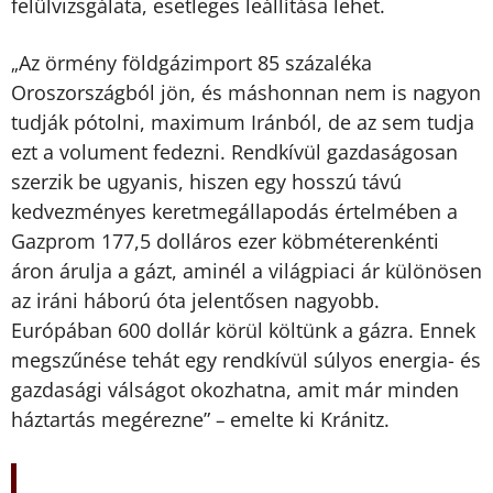
felülvizsgálata, esetleges leállítása lehet.
Az örmény földgázimport 85 százaléka
„
Oroszországból jön, és máshonnan nem is nagyon
tudják pótolni, maximum Iránból, de az sem tudja
ezt a volument fedezni. Rendkívül gazdaságosan
szerzik be ugyanis, hiszen egy hosszú távú
kedvezményes keretmegállapodás értelmében a
Gazprom 177,5 dolláros ezer köbméterenkénti
áron árulja a gázt, aminél a világpiaci ár különösen
az iráni háború óta jelentősen nagyobb.
Európában 600 dollár körül költünk a gázra. Ennek
megszűnése tehát egy rendkívül súlyos energia- és
gazdasági válságot okozhatna, amit már minden
háztartás megérezne”
emelte ki Kránitz.
–