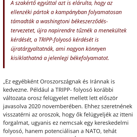
A szakértő egyúttal azt is elárulta, hogy az
ellenzéki pártok a kampányban folyamatosan
támadták a washingtoni békeszerződés-
tervezetet, újra napirendre tűznék a menekültek
kérdését, a TRIPP-folyosó kérdését is
újratárgyaltatnák, ami nagyon könnyen
kisiklathatná a jelenlegi békefolyamatot.
Ez egyébként Oroszországnak és Iránnak is
„
kedvezne. Például a TRIPP- folyosó korábbi
változata orosz felügyelet mellett lett először
javasolva 2020 novemberében. Ehhez szeretnének
visszatérni az oroszok, hogy ők felügyeljék az itteni
forgalmat, ugyanis ez nemcsak egy kereskedelmi
folyosó, hanem potenciálisan a NATO, tehát