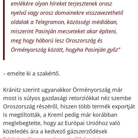
emlékére olyan híreket terjesztenek orosz
nyelvű vagy orosz domainekre visszavezethető
oldalak a Telegramon, közösségi médiában,
miszerint Pasinján mecseteket akar építeni,
meg hogy háború lesz Oroszország és
Örményország között, hogyha Pasinján győz”
emelte ki a szakértő.
–
Kránitz szerint ugyanakkor Örményország már
most is súlyos gazdasági retorziókkal néz szembe
Oroszország részéről, hiszen több termék exportját
is megtiltották, a Kreml pedig már korábban
meglebegtette, hogy az Európai Unióhoz való
közeledés ára a kedvező gázszerződések