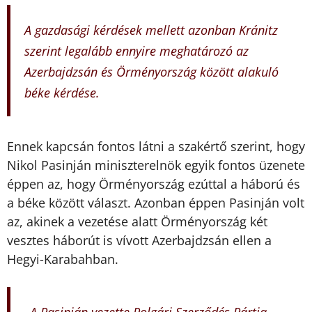
A gazdasági kérdések mellett azonban Kránitz
szerint legalább ennyire meghatározó az
Azerbajdzsán és Örményország között alakuló
béke kérdése.
Ennek kapcsán fontos látni a szakértő szerint, hogy
Nikol Pasinján miniszterelnök egyik fontos üzenete
éppen az, hogy Örményország ezúttal a háború és
a béke között választ. Azonban éppen Pasinján volt
az, akinek a vezetése alatt Örményország két
vesztes háborút is vívott Azerbajdzsán ellen a
Hegyi-Karabahban.
„
A Pasinján vezette Polgári Szerződés Pártja