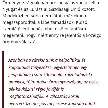
Örményországnak hamarosan választania kell a
Nyugat és az Eurázsiai Gazdasági Unió között.
Mindeközben soha nem látott mértékben
megszaporodtak a kibertámadások. Külső
szemlélőként nehéz lehet első pillantásra
megérteni, hogy miért ennyire jelentős a közelgő
örmény választás.
Azonban ha rátekintünk a belpolitikai és
külpolitikai tényezőkre, egyértelműen egy
geopolitikai csata körvonalai rajzolódnak ki,
amelyek, túlmutatva Örményországon, az egész
dél-kaukázusi régió jövőjét is
meghatározhatják. A választás körüli
nemzetközi mozgás megértése kapcsán adott