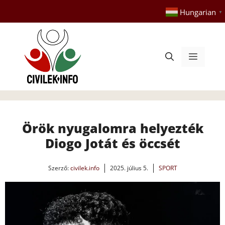
Kilépés
Hungarian
▼
a
tartalomba
Menü
Örök nyugalomra helyezték
Diogo Jotát és öccsét
Szerző:
civilek.info
2025. július 5.
SPORT