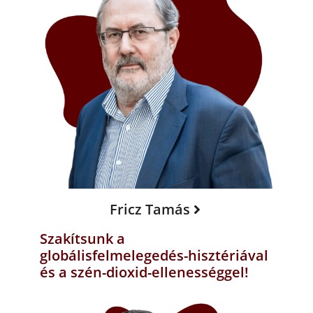
Fricz Tamás
Szakítsunk a
globálisfelmelegedés-hisztériával
és a szén-dioxid-ellenességgel!