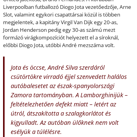
Liverpoolban futballozó Diogo Jota vezetőedzője, Arne
Slot, valamint egykori csapattársai közül is többen
megjelentek, a kapitány Virgil Van Dijk egy 20-as,
Jordan Henderson pedig egy 30-as számú mezt
formázó virágkompozíciót helyezett el a síroknál,
előbbi Diogo Jota, utóbbi André mezszáma volt.
Jota és öccse, André Silva szerdáról
csütörtökre virradó éjjel szenvedett halálos
autóbalesetet az észak-spanyolországi
Zamora tartományban. A Lamborghinijük –
feltételezhetően defekt miatt – letért az
útról, átszakította a szalagkorlátot és
kigyulladt. Az autóban ülőknek nem volt
esélyük a túlélésre.