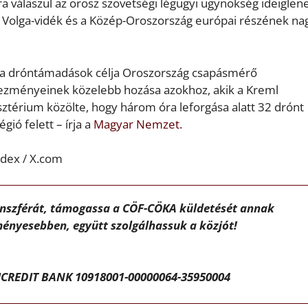
a válaszul az orosz szövetségi légügyi ügynökség ideiglen
a Volga-vidék és a Közép-Oroszország európai részének n
k a dróntámadások célja Oroszország csapásmérő
ezményeinek közelebb hozása azokhoz, akik a Kreml
sztérium közölte, hogy három óra leforgása alatt 32 drónt
ió felett – írja a
Magyar Nemzet.
ndex / X.com
ánszférát, támogassa a CÖF-CÖKA küldetését annak
ényesebben, együtt szolgálhassuk a közjót!
CREDIT BANK 10918001-00000064-35950004