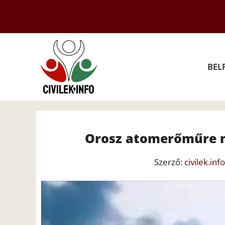
Kilépés
a
tartalomba
BEL
Orosz atomerőműre m
Szerző:
civilek.info