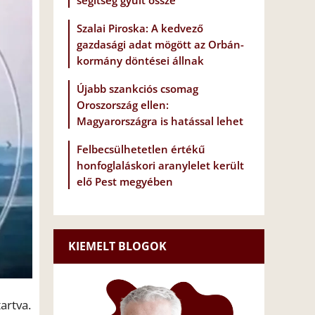
segítség gyűlt össze
Szalai Piroska: A kedvező
gazdasági adat mögött az Orbán-
kormány döntései állnak
Újabb szankciós csomag
Oroszország ellen:
Magyarországra is hatással lehet
Felbecsülhetetlen értékű
honfoglaláskori aranylelet került
elő Pest megyében
KIEMELT BLOGOK
artva.