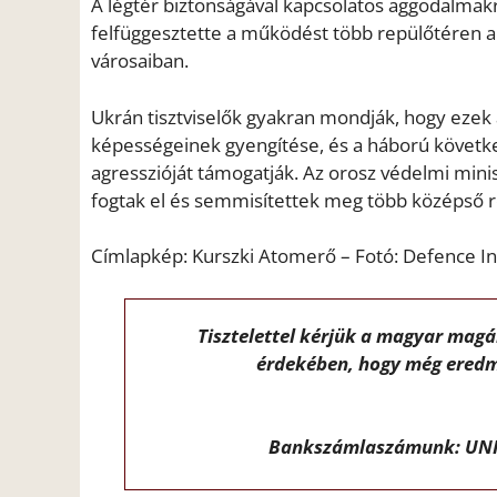
A légtér biztonságával kapcsolatos aggodalmakr
felfüggesztette a működést több repülőtéren 
városaiban.
Ukrán tisztviselők gyakran mondják, hogy eze
képességeinek gyengítése, és a háború követk
agresszióját támogatják. Az orosz védelmi mini
fogtak el és semmisítettek meg több középső rég
Címlapkép: Kurszki Atomerő – Fotó: Defence I
Tisztelettel kérjük a magyar mag
érdekében, hogy még eredm
Bankszámlaszámunk: UNI