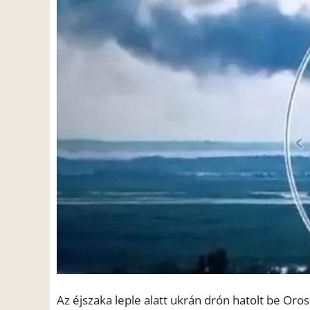
Az éjszaka leple alatt ukrán drón hatolt be Or