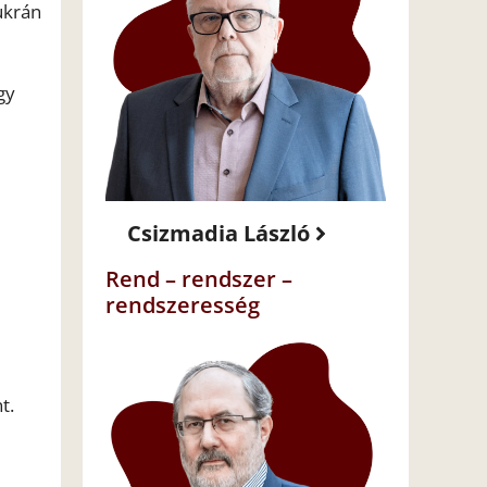
ukrán
gy
Csizmadia László
Rend – rendszer –
rendszeresség
t.