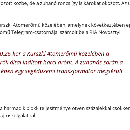
ozott közbe, de a zuhanó roncs így is károkat okozott. Az 
 Kurszki Atomerőmű közelében, amelynek következtében e
őmű Telegram-csatornája, számolt be a RIA Novosztyi.
 0.26-kor a Kurszki Atomerőmű közelében a
rők által indított harci drónt. A zuhanás során a
ztében egy segédüzemi transzformátor megsérült
a harmadik blokk teljesítménye ötven százalékkal csökken
ajtószolgálatnál.