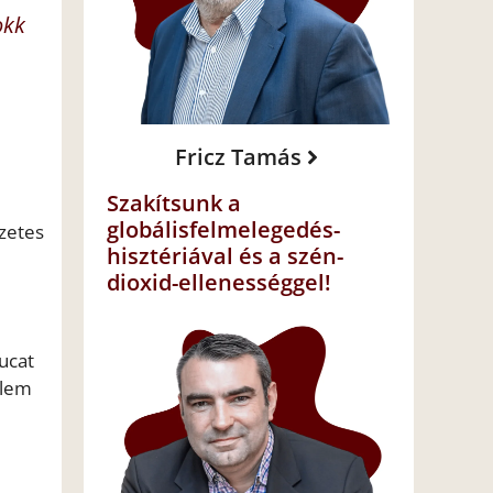
okk
Fricz Tamás
Szakítsunk a
globálisfelmelegedés-
szetes
hisztériával és a szén-
dioxid-ellenességgel!
ucat
elem