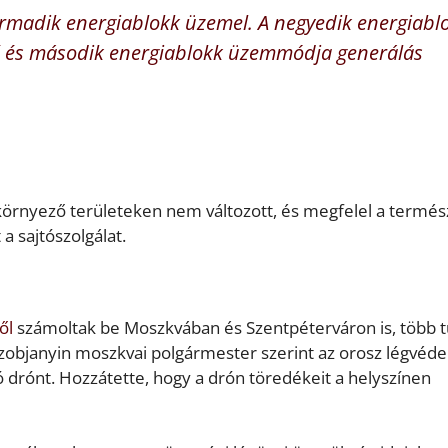
rmadik energiablokk üzemel. A negyedik energiabl
első és második energiablokk üzemmódja generálás
a környező területeken nem változott, és megfelel a termé
a sajtószolgálat.
ről
számoltak be Moszkvában és Szentpéterváron is, több t
Szobjanyin moszkvai polgármester szerint az orosz légvéd
ó drónt. Hozzátette, hogy a drón töredékeit a helyszínen