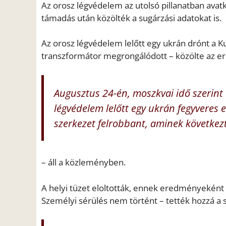
Az orosz légvédelem az utolsó pillanatban avatk
támadás után közölték a sugárzási adatokat is.
Az orosz légvédelem lelőtt egy ukrán drónt a
transzformátor megrongálódott – közölte az er
Augusztus 24-én, moszkvai idő szerint
légvédelem lelőtt egy ukrán fegyveres e
szerkezet felrobbant, aminek követke
– áll a közleményben.
A helyi tüzet eloltották, ennek eredményeként 
Személyi sérülés nem történt – tették hozzá a s