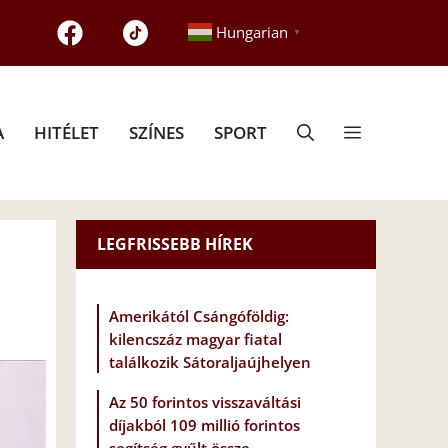
Hungarian
▼
A
HITÉLET
SZÍNES
SPORT
LEGFRISSEBB HÍREK
Amerikától Csángóföldig:
kilencszáz magyar fiatal
találkozik Sátoraljaújhelyen
Az 50 forintos visszaváltási
díjakból 109 millió forintos