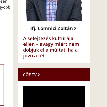
esen
agyobb
ifj. Lomnici Zoltán
A selejtezés kultúrája
ellen – avagy miért nem
dobjuk el a múltat, ha a
jövő a tét
CÖF TV