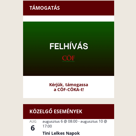
TÁMOGATÁS
Kérjük, támogassa
a CÖF-CÖKA-t!
KÖZELGŐ ESEMÉNYEK
augusztus 6 @ 08:00
-
augusztus 10 @
AUG
6
17:00
Tini Lelkes Napok