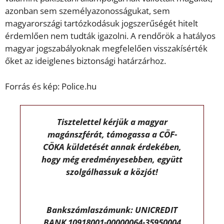
azonban sem személyazonosságukat, sem
magyarországi tartózkodásuk jogszerűségét hitelt
érdemlően nem tudták igazolni. A rendőrök a hatályos
magyar jogszabályoknak megfelelően visszakísérték
őket az ideiglenes biztonsági határzárhoz.
Forrás és kép: Police.hu
Tisztelettel kérjük a magyar
magánszférát, támogassa a CÖF-
CÖKA küldetését annak érdekében,
hogy még eredményesebben, együtt
szolgálhassuk a közjót!
Bankszámlaszámunk: UNICREDIT
BANK 10918001-00000064-35950004