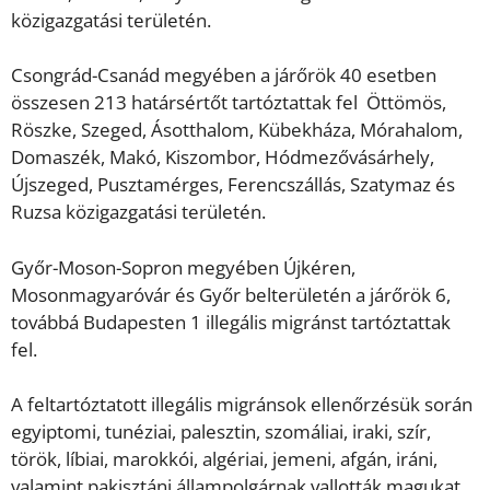
közigazgatási területén.
Csongrád-Csanád megyében a járőrök 40 esetben
összesen 213 határsértőt tartóztattak fel Öttömös,
Röszke, Szeged, Ásotthalom, Kübekháza, Mórahalom,
Domaszék, Makó, Kiszombor, Hódmezővásárhely,
Újszeged, Pusztamérges, Ferencszállás, Szatymaz és
Ruzsa közigazgatási területén.
Győr-Moson-Sopron megyében Újkéren,
Mosonmagyaróvár és Győr belterületén a járőrök 6,
továbbá Budapesten 1 illegális migránst tartóztattak
fel.
A feltartóztatott illegális migránsok ellenőrzésük során
egyiptomi, tunéziai, palesztin, szomáliai, iraki, szír,
török, líbiai, marokkói, algériai, jemeni, afgán, iráni,
valamint pakisztáni állampolgárnak vallották magukat,