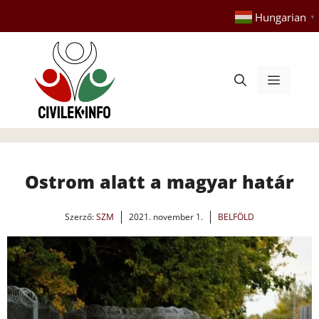
Kilépés
Hungarian
▼
a
tartalomba
Menü
Ostrom alatt a magyar határ
Szerző:
SZM
2021. november 1.
BELFÖLD