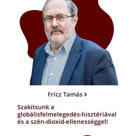
Fricz Tamás
Szakítsunk a
globálisfelmelegedés-hisztériával
és a szén-dioxid-ellenességgel!