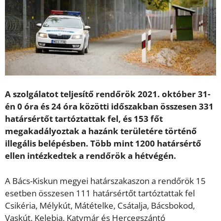
A szolgálatot teljesítő rendőrök 2021. október 31-
én 0 óra és 24 óra közötti időszakban összesen 331
határsértőt tartóztattak fel, és 153 főt
megakadályoztak a hazánk területére történő
illegális belépésben. Több mint 1200 határsértő
ellen intézkedtek a rendőrök a hétvégén.
A Bács-Kiskun megyei határszakaszon a rendőrök 15
esetben összesen 111 határsértőt tartóztattak fel
Csikéria, Mélykút, Mátételke, Csátalja, Bácsbokod,
Vaskút, Kelebia, Katymár és Hercegszántó