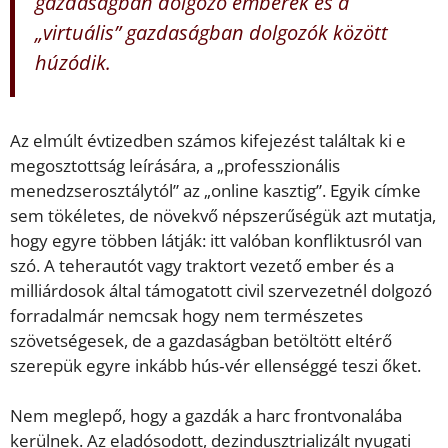
gazdaságban dolgozó emberek és a
„virtuális” gazdaságban dolgozók között
húzódik.
Az elmúlt évtizedben számos kifejezést találtak ki e
megosztottság leírására, a „professzionális
menedzserosztálytól” az „online kasztig”. Egyik címke
sem tökéletes, de növekvő népszerűségük azt mutatja,
hogy egyre többen látják: itt valóban konfliktusról van
szó. A teherautót vagy traktort vezető ember és a
milliárdosok által támogatott civil szervezetnél dolgozó
forradalmár nemcsak hogy nem természetes
szövetségesek, de a gazdaságban betöltött eltérő
szerepük egyre inkább hús‑vér ellenséggé teszi őket.
Nem meglepő, hogy a gazdák a harc frontvonalába
kerülnek. Az eladósodott, dezindusztrializált nyugati