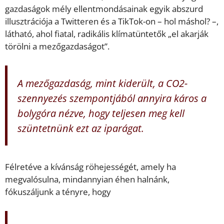
gazdaságok mély ellentmondásainak egyik abszurd
illusztrációja a Twitteren és a TikTok-on – hol máshol? –,
látható, ahol fiatal, radikális klímatüntetők „el akarják
törölni a mezőgazdaságot”.
A mezőgazdaság, mint kiderült, a CO2-
szennyezés szempontjából annyira káros a
bolygóra nézve, hogy teljesen meg kell
szüntetnünk ezt az iparágat.
Félretéve a kívánság röhejességét, amely ha
megvalósulna, mindannyian éhen halnánk,
fókuszáljunk a tényre, hogy