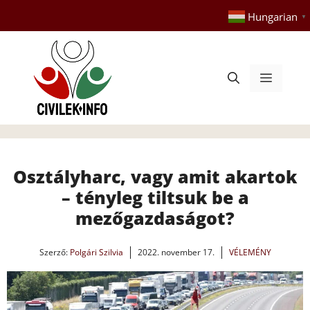
Kilépés
Hungarian
▼
a
tartalomba
Menü
Osztályharc, vagy amit akartok
– tényleg tiltsuk be a
mezőgazdaságot?
Szerző:
Polgári Szilvia
2022. november 17.
VÉLEMÉNY