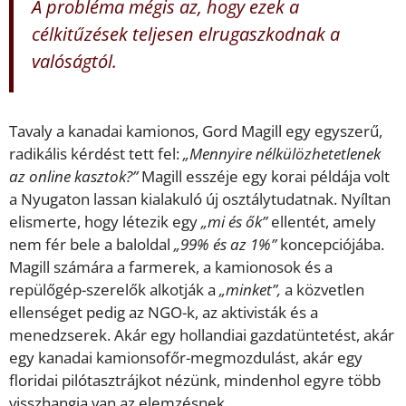
A probléma mégis az, hogy ezek a
célkitűzések teljesen elrugaszkodnak a
valóságtól.
Tavaly a kanadai kamionos, Gord Magill egy egyszerű,
radikális kérdést tett fel:
„Mennyire nélkülözhetetlenek
az online kasztok?”
Magill esszéje egy korai példája volt
a Nyugaton lassan kialakuló új osztálytudatnak. Nyíltan
elismerte, hogy létezik egy
„mi és ők”
ellentét, amely
nem fér bele a baloldal
„99% és az 1%”
koncepciójába.
Magill számára a farmerek, a kamionosok és a
repülőgép-szerelők alkotják a
„minket”,
a közvetlen
ellenséget pedig az NGO-k, az aktivisták és a
menedzserek. Akár egy hollandiai gazdatüntetést, akár
egy kanadai kamionsofőr-megmozdulást, akár egy
floridai pilótasztrájkot nézünk, mindenhol egyre több
visszhangja van az elemzésnek.