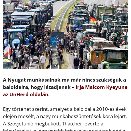
A Nyugat munkásainak ma már nincs szükségük a
baloldalra, hogy lázadjanak –
írja Malcom Kyeyune
az UnHerd oldalán.
Egy történet szerint, amelyet a baloldal a 2010-es évek
elején mesélt, a nagy munkabeszüntetések kora lejárt.
A Szovjetunió megbukott, Thatcher leverte a
bányászokat, a legnagyobb brit szakszervezetek pedig