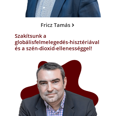
Fricz Tamás
Szakítsunk a
globálisfelmelegedés-hisztériával
és a szén-dioxid-ellenességgel!