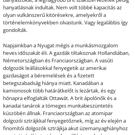
hanyatlásnak indultak. Nem volt többé kapacitás az
olyan vulkánszerű kitörésekre, amelyekről a
történelemkönyvekben olvastunk. Vagy legalábbis így
gondolták.
Napjainkban a Nyugat mégis a munkásmozgalom
heves időszakát éli. A gazdák tiltakoznak Hollandiában,
Németországban és Franciaországban. A vasúti
dolgozók leállásokkal fenyegetik az amerikai
gazdaságot a béremelések és a fizetett
betegszabadság hiánya miatt. Kanadában a
kamionosok több határátkelőt is lezártak, és egy
hónapra elfoglalták Ottawát. A brit ápolónők és a
kanadai tanárok a tömeges munkabeszüntetés
küszöbén állnak. Franciaországban az atomipar
dolgozói sztrájkkal fenyegetőznek, míg az év elején a
finomítói dolgozók sztrájkja akut üzemanyaghiányhoz