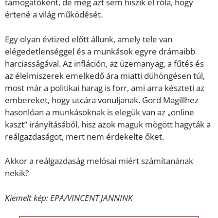
támogatóként, de még azt sem hiszik el róla, hogy
értené a világ működését.
Egy olyan évtized előtt állunk, amely tele van
elégedetlenséggel és a munkások egyre drámaibb
harciasságával. Az infláción, az üzemanyag, a fűtés és
az élelmiszerek emelkedő ára miatti dühöngésen túl,
most már a politikai harag is forr, ami arra készteti az
embereket, hogy utcára vonuljanak. Gord Magillhez
hasonlóan a munkásoknak is elegük van az „online
kaszt” irányításából, hisz azok maguk mögött hagyták a
reálgazdaságot, mert nem érdekelte őket.
Akkor a reálgazdaság melósai miért számítanának
nekik?
Kiemelt kép: EPA/VINCENT JANNINK