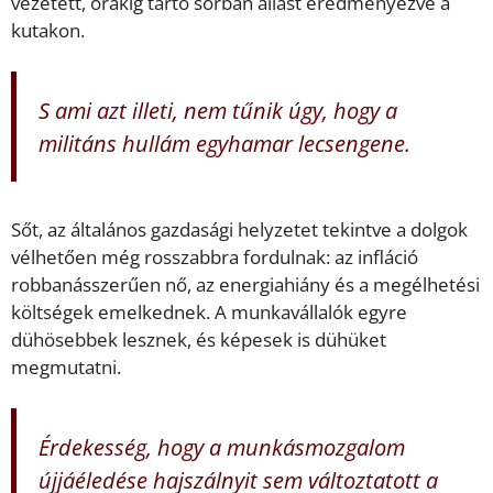
vezetett, órákig tartó sorban állást eredményezve a
kutakon.
S ami azt illeti, nem tűnik úgy, hogy a
militáns hullám egyhamar lecsengene.
Sőt, az általános gazdasági helyzetet tekintve a dolgok
vélhetően még rosszabbra fordulnak: az infláció
robbanásszerűen nő, az energiahiány és a megélhetési
költségek emelkednek. A munkavállalók egyre
dühösebbek lesznek, és képesek is dühüket
megmutatni.
Érdekesség, hogy a munkásmozgalom
újjáéledése hajszálnyit sem változtatott a