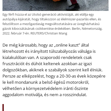
Egy férfi húzza el az Utolsó generáció aktivistáját, aki elállja egy
autópálya kijáratát, hogy tiltakozzon az élelmiszer-pazarlás ellen, és
felszólítson a mezőgazdaság megváltoztatására az üvegházhatású
gázok kibocsátásának csökkentése érdekében. Berlin, Németország,
2022. február 7-én. REUTERS/Christian Mang
De még károsabb, hogy az „online kaszt” által
létrehozott és irányított túlszabályozás válsága is
kialakulóban van. A szaporodó rendeletek csak
frusztrációt és dühöt keltenek azokban az igazi
dolgozókban, akiknek e szabályok szerint kell élniük.
Persze az elképzelést, hogy a 20-30-as évek közepére
le kell mondanunk a belső égésű motorokról,
vélhetően a környezetvédelem iránti őszinte
aggodalom motiválja, és nem a rosszindulat.