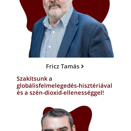
Fricz Tamás
Szakítsunk a
globálisfelmelegedés-hisztériával
és a szén-dioxid-ellenességgel!