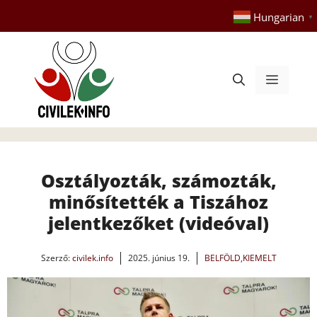
Kilépés
Hungarian
▼
a
tartalomba
Menü
Osztályozták, számozták,
minősítették a Tiszához
jelentkezőket (videóval)
Szerző:
civilek.info
2025. június 19.
BELFÖLD
,
KIEMELT