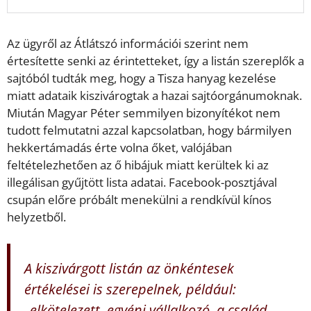
Az ügyről az Átlátszó információi szerint nem
értesítette senki az érintetteket, így a listán szereplők a
sajtóból tudták meg, hogy a Tisza hanyag kezelése
miatt adataik kiszivárogtak a hazai sajtóorgánumoknak.
Miután Magyar Péter semmilyen bizonyítékot nem
tudott felmutatni azzal kapcsolatban, hogy bármilyen
hekkertámadás érte volna őket, valójában
feltételezhetően az ő hibájuk miatt kerültek ki az
illegálisan gyűjtött lista adatai. Facebook-posztjával
csupán előre próbált menekülni a rendkívül kínos
helyzetből.
A kiszivárgott listán az önkéntesek
értékelései is szerepelnek, például:
„elkötelezett, egyéni vállalkozó, a család