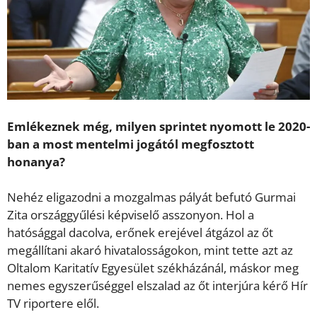
Emlékeznek még, milyen sprintet nyomott le 2020-
ban a most mentelmi jogától megfosztott
honanya?
Nehéz eligazodni a mozgalmas pályát befutó Gurmai
Zita országgyűlési képviselő asszonyon. Hol a
hatósággal dacolva, erőnek erejével átgázol az őt
megállítani akaró hivatalosságokon, mint tette azt az
Oltalom Karitatív Egyesület székházánál, máskor meg
nemes egyszerűséggel elszalad az őt interjúra kérő Hír
TV riportere elől.