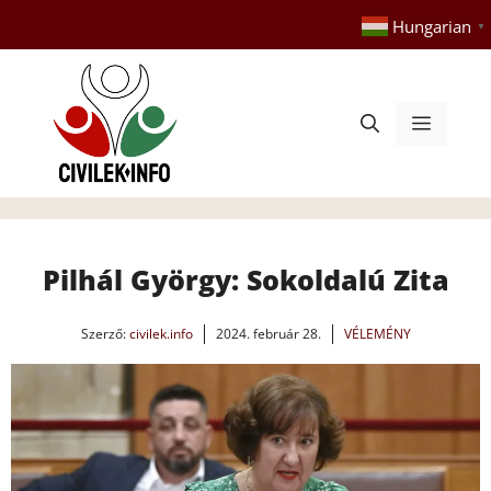
Kilépés
Hungarian
▼
a
tartalomba
Menü
Pilhál György: Sokoldalú Zita
Szerző:
civilek.info
2024. február 28.
VÉLEMÉNY