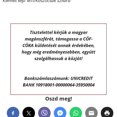
Kiemelt kép: MTI/Koszticsák Szilárd
Tisztelettel kérjük a magyar
magánszférát, támogassa a CÖF-
CÖKA küldetését annak érdekében,
hogy még eredményesebben, együtt
szolgálhassuk a közjót!
Bankszámlaszámunk: UNICREDIT
BANK 10918001-00000064-35950004
Oszd meg!