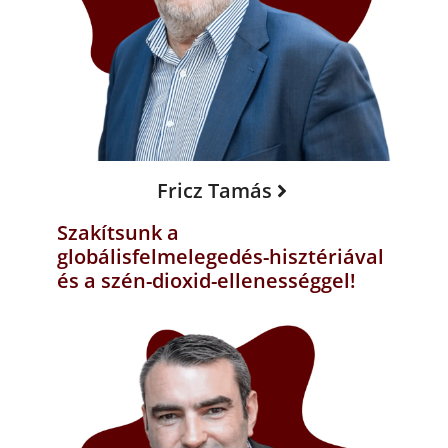
Fricz Tamás
Szakítsunk a
globálisfelmelegedés-hisztériával
és a szén-dioxid-ellenességgel!