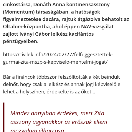
cinkostársa, Donáth Anna kontinensasszony
(Momentum) társaságában, a hatóságok
figyelmeztetése dacára, rajtuk átgázolva behatolt az
Oltalom-központba, ahol éppen NAV-vizsgálat
zajlott Iványi Gábor lelkész kacifántos
pénzügyeiben.
https://civilek.info/2024/02/27/felfuggesztettek-
gurmai-zita-mszp-s-kepviselo-mentelmi-jogat/
Bár a fináncok többször felszólították a két beindult
delnőt, hogy csak a lelkész és annak jogi képviselője
lehet a helyszínen, érdekelte is az őket…
Mindez annyiban érdekes, mert Zita
asszony ugyanakkor az erőszak elleni
mozgalom élharcosa.