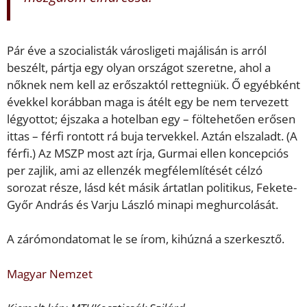
Pár éve a szocialisták városligeti majálisán is arról
beszélt, pártja egy olyan országot szeretne, ahol a
nőknek nem kell az erőszaktól rettegniük. Ő egyébként
évekkel korábban maga is átélt egy be nem tervezett
légyottot; éjszaka a hotelban egy – föltehetően erősen
ittas – férfi rontott rá buja tervekkel. Aztán elszaladt. (A
férfi.) Az MSZP most azt írja, Gurmai ellen koncepciós
per zajlik, ami az ellenzék megfélemlítését célzó
sorozat része, lásd két másik ártatlan politikus, Fekete-
Győr András és Varju László minapi meghurcolását.
A zárómondatomat le se írom, kihúzná a szerkesztő.
Magyar Nemzet