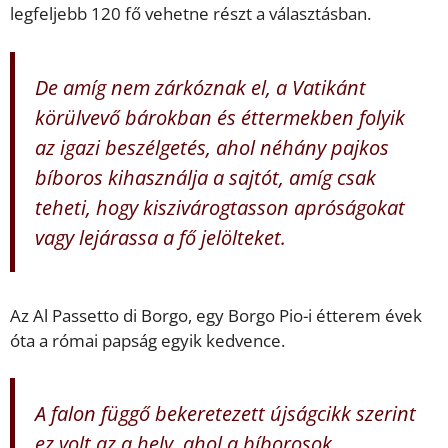
legfeljebb 120 fő vehetne részt a választásban.
De amíg nem zárkóznak el, a Vatikánt
körülvevő bárokban és éttermekben folyik
az igazi beszélgetés, ahol néhány pajkos
bíboros kihasználja a sajtót, amíg csak
teheti, hogy kiszivárogtasson apróságokat
vagy lejárassa a fő jelölteket.
Az Al Passetto di Borgo, egy Borgo Pio-i étterem évek
óta a római papság egyik kedvence.
A falon függő bekeretezett újságcikk szerint
ez volt az a hely, ahol a bíborosok