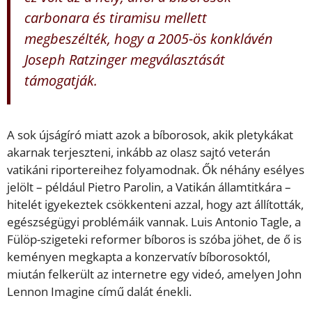
carbonara és tiramisu mellett
megbeszélték, hogy a 2005-ös konklávén
Joseph Ratzinger megválasztását
támogatják.
A sok újságíró miatt azok a bíborosok, akik pletykákat
akarnak terjeszteni, inkább az olasz sajtó veterán
vatikáni riportereihez folyamodnak. Ők néhány esélyes
jelölt – például Pietro Parolin, a Vatikán államtitkára –
hitelét igyekeztek csökkenteni azzal, hogy azt állították,
egészségügyi problémáik vannak. Luis Antonio Tagle, a
Fülöp-szigeteki reformer bíboros is szóba jöhet, de ő is
keményen megkapta a konzervatív bíborosoktól,
miután felkerült az internetre egy videó, amelyen John
Lennon Imagine című dalát énekli.