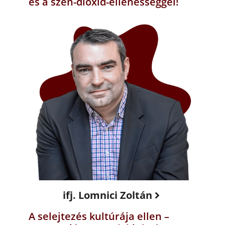
és a szén-dioxid-ellenességgel!
ifj. Lomnici Zoltán
A selejtezés kultúrája ellen –