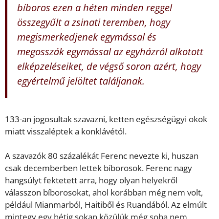
bíboros ezen a héten minden reggel
összegyűlt a zsinati teremben, hogy
megismerkedjenek egymással és
megosszák egymással az egyházról alkotott
elképzeléseiket, de végső soron azért, hogy
egyértelmű jelöltet találjanak.
133-an jogosultak szavazni, ketten egészségügyi okok
miatt visszaléptek a konklávétól.
A szavazók 80 százalékát Ferenc nevezte ki, huszan
csak decemberben lettek bíborosok. Ferenc nagy
hangsúlyt fektetett arra, hogy olyan helyekről
válasszon bíborosokat, ahol korábban még nem volt,
például Mianmarból, Haitiből és Ruandából. Az elmúlt
mintegy egy hétig sokan közülük még soha nem