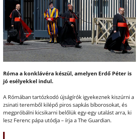
Róma a konklávéra készül, amelyen Erdő Péter is
jó esélyekkel indul.
A Rómában tartózkodó újságírók igyekeznek kiszúrni a
zsinati teremből kilépő piros sapkás bíborosokat, és
megpróbálni kicsikarni belőlük egy-egy utalást arra, ki
lesz Ferenc pápa utódja – írja a The Guardian.