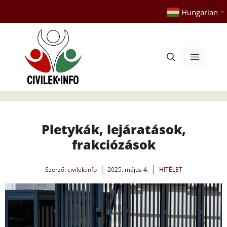
Kilépés
Hungarian
▼
a
tartalomba
Menü
Pletykák, lejáratások,
frakciózások
Szerző:
civilek.info
2025. május 4.
HITÉLET