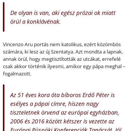
De olyan is van, aki egész prózai ok miatt
örül a konklávénak.
Vincenzo Aru portás nem katolikus, ezért közömbös
számára, ki lesz az új Szentatya. Azt mondta a lapnak,
annak örül, hogy megtisztították az utcákat, errefelé
csak akkor történik ilyesmi, amikor egy pápa meghal –
fogalmazott.
Az 51 éves kora óta bíboros Erdő Péter is
esélyes a pápai címre, hiszen nagy
tiszteletnek örvend az európai egyházban,
2006 és 2016 között kétszer is vezette az
Európai Püspöki Konferenciák Tanácsát. Jól