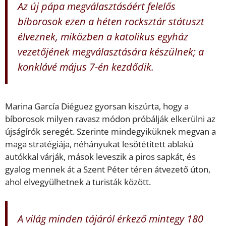
Az új pápa megválasztásáért felelős
bíborosok ezen a héten rocksztár státuszt
élveznek, miközben a katolikus egyház
vezetőjének megválasztására készülnek; a
konklávé május 7-én kezdődik.
Marina García Diéguez gyorsan kiszúrta, hogy a
bíborosok milyen ravasz módon próbálják elkerülni az
újságírók seregét. Szerinte mindegyiküknek megvan a
maga stratégiája, néhányukat lesötétített ablakú
autókkal várják, mások leveszik a piros sapkát, és
gyalog mennek át a Szent Péter téren átvezető úton,
ahol elvegyülhetnek a turisták között.
A világ minden tájáról érkező mintegy 180