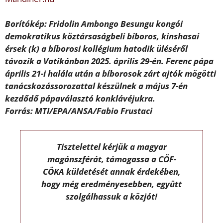
Borítókép: Fridolin Ambongo Besungu kongói
demokratikus köztársaságbeli bíboros, kinshasai
érsek (k) a bíborosi kollégium hatodik üléséről
távozik a Vatikánban 2025. április 29-én. Ferenc pápa
április 21-i halála után a bíborosok zárt ajtók mögötti
tanácskozássorozattal készülnek a május 7-én
kezdődő pápaválasztó konklávéjukra.
Forrás: MTI/EPA/ANSA/Fabio Frustaci
Tisztelettel kérjük a magyar
magánszférát, támogassa a CÖF-
CÖKA küldetését annak érdekében,
hogy még eredményesebben, együtt
szolgálhassuk a közjót!