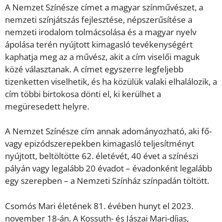
A Nemzet Színésze címet a magyar színművészet, a
nemzeti színjátszás fejlesztése, népszerűsítése a
nemzeti irodalom tolmácsolása és a magyar nyelv
ápolása terén nyújtott kimagasló tevékenységért
kaphatja meg az a művész, akit a cím viselői maguk
közé választanak. A címet egyszerre legfeljebb
tizenketten viselhetik, és ha közülük valaki elhalálozik, a
cím többi birtokosa dönti el, ki kerülhet a
megüresedett helyre.
A Nemzet Színésze cím annak adományozható, aki fő-
vagy epizódszerepekben kimagasló teljesítményt
nyújtott, beltöltötte 62. életévét, 40 évet a színészi
pályán vagy legalább 20 évadot – évadonként legalább
egy szerepben – a Nemzeti Színház színpadán töltött.
Csomós Mari életének 81. évében hunyt el 2023.
november 18-án. A Kossuth- és Jászai Mari-díjas,