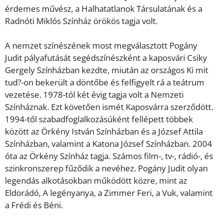
érdemes művész, a Halhatatlanok Társulatának és a
Radnóti Miklós Színház örökös tagja volt.
A nemzet színészének most megválasztott Pogány
Judit pályafutását segédszínészként a kaposvári Csiky
Gergely Színházban kezdte, miután az országos Ki mit
tud?-on bekerült a döntőbe és felfigyelt rá a teátrum
vezetése. 1978-tól két évig tagja volt a Nemzeti
Színháznak. Ezt követően ismét Kaposvárra szerződött.
1994-től szabadfoglalkozásúként fellépett többek
között az Örkény István Színházban és a József Attila
Színházban, valamint a Katona József Színházban. 2004
óta az Örkény Színház tagja. Számos film-, tv-, rádió-, és
szinkronszerep fűződik a nevéhez. Pogány Judit olyan
legendás alkotásokban működött közre, mint az
Eldorádó, A legényanya, a Zimmer Feri, a Vuk, valamint
a Frédi és Béni.