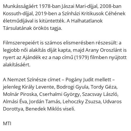
Munkásságáért 1978-ban Jászai Mari-díjjal, 2008-ban
Kossuth-díjjal, 2019-ben a Színházi Kritikusok Céhének
életműdíjával is kitüntették. A Halhatatlanok
Társulatának örökös tagja.
Filmszerepeiért is számos elismerésben részesült: a
legjobb női alakítás díját kapta, majd Arany Oroszlánt is
nyert az Ajándék ez a nap című (1979) filmben nyújtott
alakításáért.
A Nemzet Színésze címet – Pogány Judit mellett –
jelenleg Király Levente, Bodrogi Gyula, Tordy Géza,
Molnár Piroska, Cserhalmi György, Szacsvay László,
Almási Éva, Jordán Tamás, Lehoczky Zsuzsa, Udvaros
Dorottya, Benedek Miklós viseli.
MTI