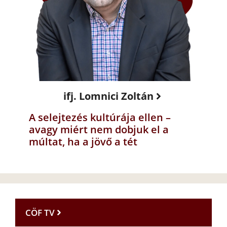
ifj. Lomnici Zoltán
A selejtezés kultúrája ellen –
avagy miért nem dobjuk el a
múltat, ha a jövő a tét
CÖF TV