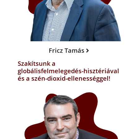
Fricz Tamás
Szakítsunk a
globálisfelmelegedés-hisztériával
és a szén-dioxid-ellenességgel!