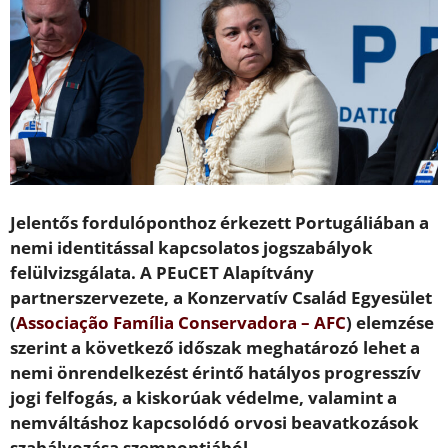
Jelentős fordulóponthoz érkezett Portugáliában a
nemi identitással kapcsolatos jogszabályok
felülvizsgálata. A PEuCET Alapítvány
partnerszervezete, a Konzervatív Család Egyesület
(
Associação Família Conservadora – AFC
) elemzése
szerint a következő időszak meghatározó lehet a
nemi önrendelkezést érintő hatályos progresszív
jogi felfogás, a kiskorúak védelme, valamint a
nemváltáshoz kapcsolódó orvosi beavatkozások
szabályozása szempontjából.