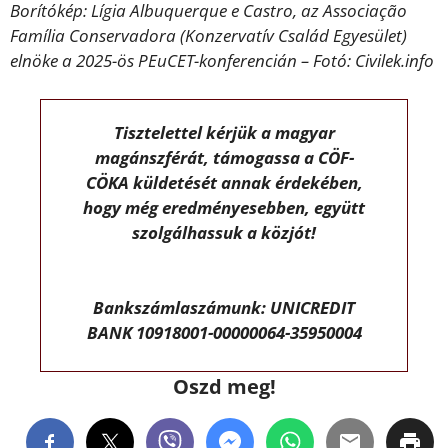
Borítókép: Lígia Albuquerque e Castro, az Associação
Família Conservadora (Konzervatív Család Egyesület)
elnöke a 2025-ös PEuCET-konferencián – Fotó: Civilek.info
Tisztelettel kérjük a magyar
magánszférát, támogassa a CÖF-
CÖKA küldetését annak érdekében,
hogy még eredményesebben, együtt
szolgálhassuk a közjót!
Bankszámlaszámunk: UNICREDIT
BANK 10918001-00000064-35950004
Oszd meg!