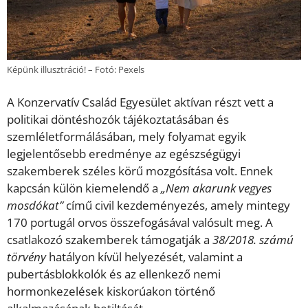
Képünk illusztráció! – Fotó: Pexels
A Konzervatív Család Egyesület aktívan részt vett a
politikai döntéshozók tájékoztatásában és
szemléletformálásában, mely folyamat egyik
legjelentősebb eredménye az egészségügyi
szakemberek széles körű mozgósítása volt. Ennek
kapcsán külön kiemelendő a
„Nem akarunk vegyes
mosdókat”
című civil kezdeményezés, amely mintegy
170 portugál orvos összefogásával valósult meg. A
csatlakozó szakemberek támogatják a
38/2018. számú
törvény
hatályon kívül helyezését, valamint a
pubertásblokkolók és az ellenkező nemi
hormonkezelések kiskorúakon történő