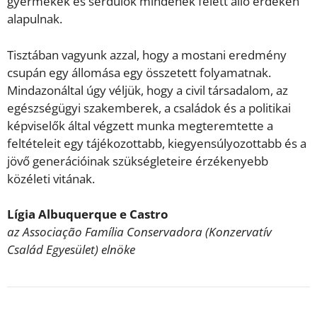
gyermekek és serdülők mindenek felett álló érdekén
alapulnak.
Tisztában vagyunk azzal, hogy a mostani eredmény
csupán egy állomása egy összetett folyamatnak.
Mindazonáltal úgy véljük, hogy a civil társadalom, az
egészségügyi szakemberek, a családok és a politikai
képviselők által végzett munka megteremtette a
feltételeit egy tájékozottabb, kiegyensúlyozottabb és a
jövő generációinak szükségleteire érzékenyebb
közéleti vitának.
Lígia Albuquerque e Castro
az Associação Família Conservadora (Konzervatív
Család Egyesület) elnöke