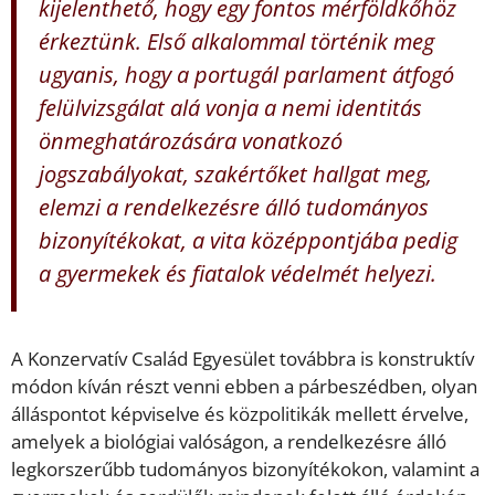
kijelenthető, hogy egy fontos mérföldkőhöz
érkeztünk. Első alkalommal történik meg
ugyanis, hogy a portugál parlament átfogó
felülvizsgálat alá vonja a nemi identitás
önmeghatározására vonatkozó
jogszabályokat, szakértőket hallgat meg,
elemzi a rendelkezésre álló tudományos
bizonyítékokat, a vita középpontjába pedig
a gyermekek és fiatalok védelmét helyezi.
A Konzervatív Család Egyesület továbbra is konstruktív
módon kíván részt venni ebben a párbeszédben, olyan
álláspontot képviselve és közpolitikák mellett érvelve,
amelyek a biológiai valóságon, a rendelkezésre álló
legkorszerűbb tudományos bizonyítékokon, valamint a