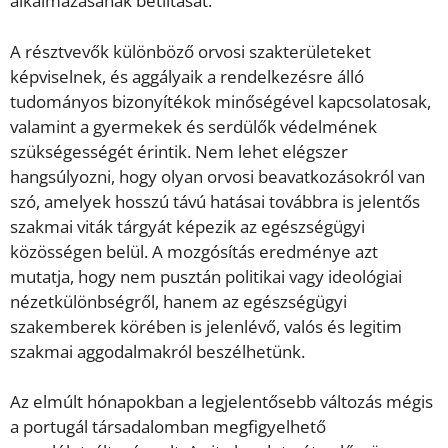
alkalmazásának betiltását.
A résztvevők különböző orvosi szakterületeket
képviselnek, és aggályaik a rendelkezésre álló
tudományos bizonyítékok minőségével kapcsolatosak,
valamint a gyermekek és serdülők védelmének
szükségességét érintik. Nem lehet elégszer
hangsúlyozni, hogy olyan orvosi beavatkozásokról van
szó, amelyek hosszú távú hatásai továbbra is jelentős
szakmai viták tárgyát képezik az egészségügyi
közösségen belül. A mozgósítás eredménye azt
mutatja, hogy nem pusztán politikai vagy ideológiai
nézetkülönbségről, hanem az egészségügyi
szakemberek körében is jelenlévő, valós és legitim
szakmai aggodalmakról beszélhetünk.
Az elmúlt hónapokban a legjelentősebb változás mégis
a portugál társadalomban megfigyelhető