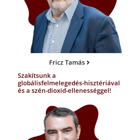
Fricz Tamás
Szakítsunk a
globálisfelmelegedés-hisztériával
és a szén-dioxid-ellenességgel!