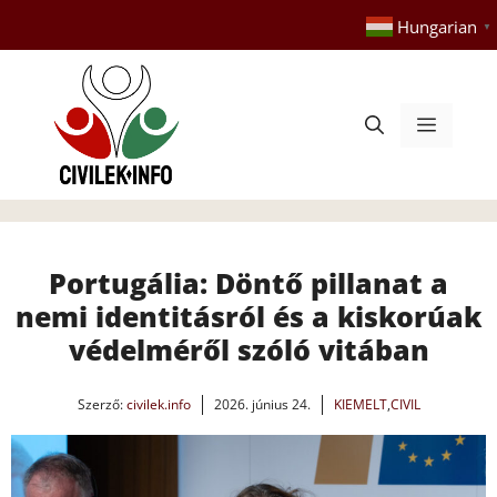
Kilépés
Hungarian
▼
a
tartalomba
Menü
Portugália: Döntő pillanat a
nemi identitásról és a kiskorúak
védelméről szóló vitában
Szerző:
civilek.info
2026. június 24.
KIEMELT
,
CIVIL