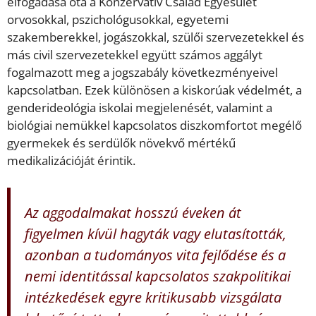
elfogadása óta a Konzervatív Család Egyesület
orvosokkal, pszichológusokkal, egyetemi
szakemberekkel, jogászokkal, szülői szervezetekkel és
más civil szervezetekkel együtt számos aggályt
fogalmazott meg a jogszabály következményeivel
kapcsolatban. Ezek különösen a kiskorúak védelmét, a
genderideológia iskolai megjelenését, valamint a
biológiai nemükkel kapcsolatos diszkomfortot megélő
gyermekek és serdülők növekvő mértékű
medikalizációját érintik.
Az aggodalmakat hosszú éveken át
figyelmen kívül hagyták vagy elutasították,
azonban a tudományos vita fejlődése és a
nemi identitással kapcsolatos szakpolitikai
intézkedések egyre kritikusabb vizsgálata