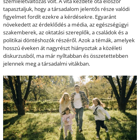
szemléletváltozás volt. A vita kezdete óta először
tapasztaljuk, hogy a társadalom jelentős része valódi
figyelmet fordít ezekre a kérdésekre. Egyaránt
növekedett az érdeklődés a média, az egészségügyi
szakemberek, az oktatási szereplők, a családok és a
politikai döntéshozók részéről. Azok a témák, amelyek
hosszú éveken át nagyrészt hiányoztak a közéleti
diskurzusból, ma már nyíltabban és összetettebben
jelennek meg a társadalmi vitákban.