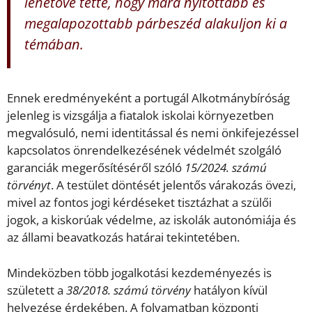
lehetővé tette, hogy mára nyitottabb és
megalapozottabb párbeszéd alakuljon ki a
témában.
Ennek eredményeként a portugál Alkotmánybíróság
jelenleg is vizsgálja a fiatalok iskolai környezetben
megvalósuló, nemi identitással és nemi önkifejezéssel
kapcsolatos önrendelkezésének védelmét szolgáló
garanciák megerősítéséről szóló
15/2024. számú
törvényt
. A testület döntését jelentős várakozás övezi,
mivel az fontos jogi kérdéseket tisztázhat a szülői
jogok, a kiskorúak védelme, az iskolák autonómiája és
az állami beavatkozás határai tekintetében.
Mindeközben több jogalkotási kezdeményezés is
született a
38/2018. számú törvény
hatályon kívül
helyezése érdekében. A folyamatban központi