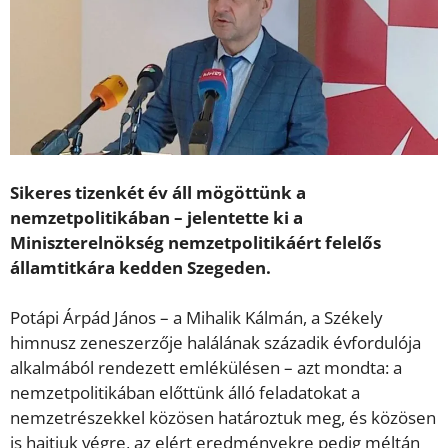
Sikeres tizenkét év áll mögöttünk a
nemzetpolitikában – jelentette ki a
Miniszterelnökség nemzetpolitikáért felelős
államtitkára kedden Szegeden.
Potápi Árpád János – a Mihalik Kálmán, a Székely
himnusz zeneszerzője halálának századik évfordulója
alkalmából rendezett emlékülésen – azt mondta: a
nemzetpolitikában előttünk álló feladatokat a
nemzetrészekkel közösen határoztuk meg, és közösen
is hajtjuk végre, az elért eredményekre pedig méltán