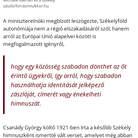
Michalik Kálmán és a székely
zászló/forrás/multkor.hu
A miniszterelnöki megbízott leszögezte, Székelyföld
autonómiája nem a régió elszakadásáról szól, hanem
arról az Európai Unió alapelvei között is
megfogalmazott igényről,
hogy egy közösség szabadon dönthet az őt
érintő ügyekről, így arról, hogy szabadon
használhatja identitását jelképező
zászlóját, címerét vagy énekelheti
himnuszát.
Csanády György költő 1921-ben írta a később Székely
himnuszként ismertté vált verset, amelyet még abban