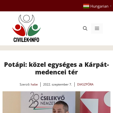
Kilépés
Hungarian
▼
a
tartalomba
Menü
Potápi: közel egységes a Kárpát-
medencei tér
Szerző:
habe
2022. szeptember 7.
DIASZPÓRA