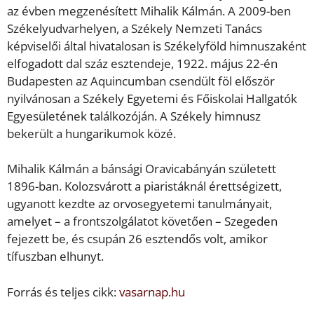
az évben megzenésített Mihalik Kálmán. A 2009-ben
Székelyudvarhelyen, a Székely Nemzeti Tanács
képviselői által hivatalosan is Székelyföld himnuszaként
elfogadott dal száz esztendeje, 1922. május 22-én
Budapesten az Aquincumban csendült föl először
nyilvánosan a Székely Egyetemi és Főiskolai Hallgatók
Egyesületének találkozóján. A Székely himnusz
bekerült a hungarikumok közé.
Mihalik Kálmán a bánsági Oravicabányán született
1896-ban. Kolozsvárott a piaristáknál érettségizett,
ugyanott kezdte az orvosegyetemi tanulmányait,
amelyet – a frontszolgálatot követően – Szegeden
fejezett be, és csupán 26 esztendős volt, amikor
tífuszban elhunyt.
Forrás és teljes cikk:
vasarnap.hu