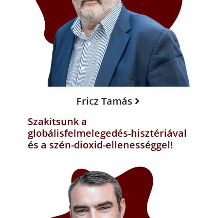
Fricz Tamás
Szakítsunk a
globálisfelmelegedés-hisztériával
és a szén-dioxid-ellenességgel!