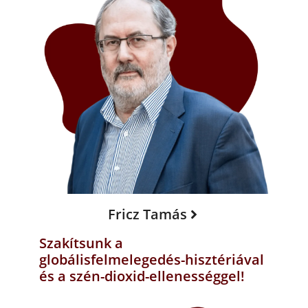
Fricz Tamás
Szakítsunk a
globálisfelmelegedés-hisztériával
és a szén-dioxid-ellenességgel!