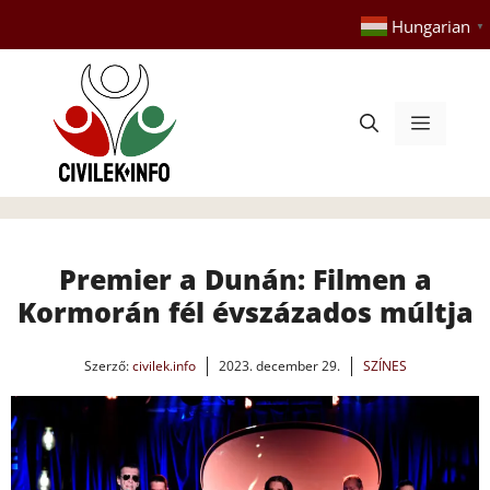
Kilépés
Hungarian
▼
a
tartalomba
Menü
Premier a Dunán: Filmen a
Kormorán fél évszázados múltja
Szerző:
civilek.info
2023. december 29.
SZÍNES