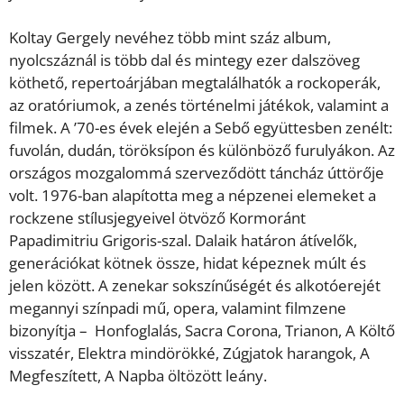
Koltay Gergely nevéhez több mint száz album,
nyolcszáznál is több dal és mintegy ezer dalszöveg
köthető, repertoárjában megtalálhatók a rockoperák,
az oratóriumok, a zenés történelmi játékok, valamint a
filmek. A ’70-es évek elején a Sebő együttesben zenélt:
fuvolán, dudán, töröksípon és különböző furulyákon. Az
országos mozgalommá szerveződött táncház úttörője
volt. 1976-ban alapította meg a népzenei elemeket a
rockzene stílusjegyeivel ötvöző Kormoránt
Papadimitriu Grigoris-szal. Dalaik határon átívelők,
generációkat kötnek össze, hidat képeznek múlt és
jelen között. A zenekar sokszínűségét és alkotóerejét
megannyi színpadi mű, opera, valamint filmzene
bizonyítja – Honfoglalás, Sacra Corona, Trianon, A Költő
visszatér, Elektra mindörökké, Zúgjatok harangok, A
Megfeszített, A Napba öltözött leány.