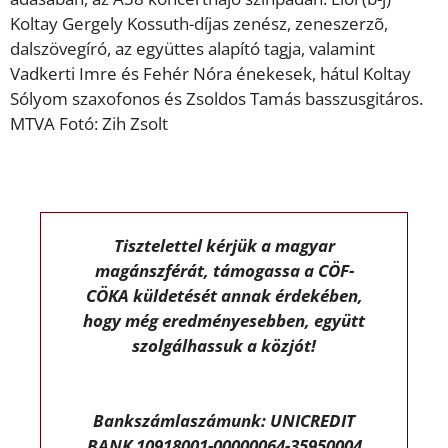
Koltay Gergely Kossuth-díjas zenész, zeneszerzõ,
dalszövegíró, az együttes alapító tagja, valamint
Vadkerti Imre és Fehér Nóra énekesek, hátul Koltay
Sólyom szaxofonos és Zsoldos Tamás basszusgitáros.
MTVA Fotó: Zih Zsolt
Tisztelettel kérjük a magyar
magánszférát, támogassa a CÖF-
CÖKA küldetését annak érdekében,
hogy még eredményesebben, együtt
szolgálhassuk a közjót!
Bankszámlaszámunk: UNICREDIT
BANK 10918001-00000064-35950004