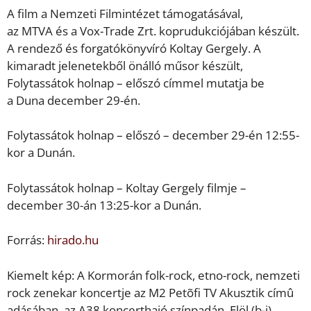
A film a Nemzeti Filmintézet támogatásával,
az MTVA és a Vox-Trade Zrt. koprudukciójában készült.
A rendező és forgatókönyvíró Koltay Gergely. A
kimaradt jelenetekből önálló műsor készült,
Folytassátok holnap – előszó címmel mutatja be
a Duna december 29-én.
Folytassátok holnap – előszó – december 29-én 12:55-
kor a Dunán.
Folytassátok holnap – Koltay Gergely filmje –
december 30-án 13:25-kor a Dunán.
Forrás:
hirado.hu
Kiemelt kép: A Kormorán folk-rock, etno-rock, nemzeti
rock zenekar koncertje az M2 Petõfi TV Akusztik címû
adásában, az A38 koncerthajó színpadán. Elöl (b-j)