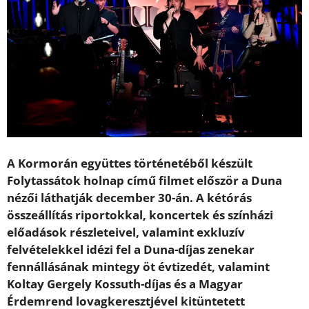
A Kormorán együttes történetéből készült
Folytassátok holnap című filmet először a Duna
nézői láthatják december 30-án. A kétórás
összeállítás riportokkal, koncertek és színházi
előadások részleteivel, valamint exkluzív
felvételekkel idézi fel a Duna-díjas zenekar
fennállásának mintegy öt évtizedét, valamint
Koltay Gergely Kossuth-díjas és a Magyar
Érdemrend lovagkeresztjével kitüntetett