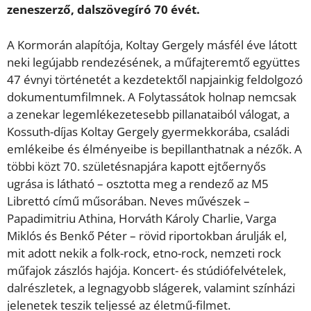
zeneszerző, dalszövegíró 70 évét.
A Kormorán alapítója, Koltay Gergely másfél éve látott
neki legújabb rendezésének, a műfajteremtő együttes
47 évnyi történetét a kezdetektől napjainkig feldolgozó
dokumentumfilmnek. A Folytassátok holnap nemcsak
a zenekar legemlékezetesebb pillanataiból válogat, a
Kossuth-díjas Koltay Gergely gyermekkorába, családi
emlékeibe és élményeibe is bepillanthatnak a nézők. A
többi közt 70. születésnapjára kapott ejtőernyős
ugrása is látható – osztotta meg a rendező az M5
Librettó című műsorában. Neves művészek –
Papadimitriu Athina, Horváth Károly Charlie, Varga
Miklós és Benkő Péter – rövid riportokban árulják el,
mit adott nekik a folk-rock, etno-rock, nemzeti rock
műfajok zászlós hajója. Koncert- és stúdiófelvételek,
dalrészletek, a legnagyobb slágerek, valamint színházi
jelenetek teszik teljessé az életmű-filmet.