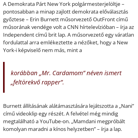
A Demokrata Párt New York polgármesterjelöltje –
pontosabban a minap zajlott demokrata előválasztás
győztese – Erin Burnett műsorvezető OutFront című
műsorának vendége volt a CNN hírtelevízióban – írja az
Independent című brit lap. A műsorvezető egy váratlan
fordulattal arra emlékeztette a nézőket, hogy a New
York-i képviselő nem más, mint a
korábban „Mr. Cardamom” néven ismert
„feltörekvő rapper”.
Burnett állításának alátámasztására lejátszotta a „Nani”
című videoklip egy részét. A felvétel még mindig
megtalálható a YouTube-on. „Mamdani megpróbált
komolyan maradni a kínos helyzetben” – írja a lap.