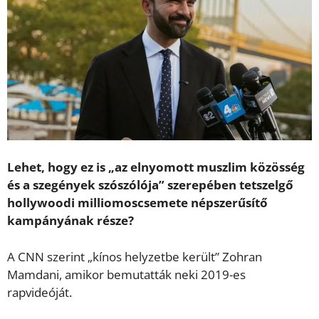
Lehet, hogy ez is „az elnyomott muszlim közösség
és a szegények szószólója” szerepében tetszelgő
hollywoodi milliomoscsemete népszerűsítő
kampányának része?
A CNN szerint „kínos helyzetbe került” Zohran
Mamdani, amikor bemutatták neki 2019-es
rapvideóját.