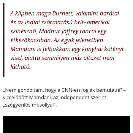
A klipben maga Burnett, valamint barátai
és az indiai származású brit–amerikai
színésznő, Madhur Jaffrey táncol egy
étkezőkocsiban. Az egyik jelenetben
Mamdani is felbukkan: egy konyhai kötényt
visel, alatta semmilyen más öltözet nem
látható.
„Nem gondoltam, hogy a CNN-en fogják bemutatni” –
viccelődött Mamdani, az Independent szerint
„szégyenlős mosollyal”.