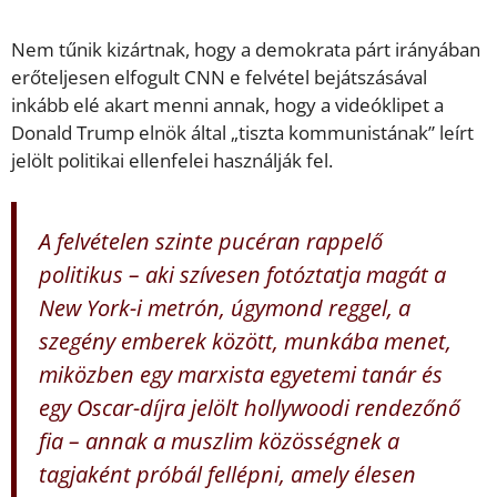
Nem tűnik kizártnak, hogy a demokrata párt irányában
erőteljesen elfogult CNN e felvétel bejátszásával
inkább elé akart menni annak, hogy a videóklipet a
Donald Trump elnök által „tiszta kommunistának” leírt
jelölt politikai ellenfelei használják fel.
A felvételen szinte pucéran rappelő
politikus – aki szívesen fotóztatja magát a
New York-i metrón, úgymond reggel, a
szegény emberek között, munkába menet,
miközben egy marxista egyetemi tanár és
egy Oscar-díjra jelölt hollywoodi rendezőnő
fia – annak a muszlim közösségnek a
tagjaként próbál fellépni, amely élesen