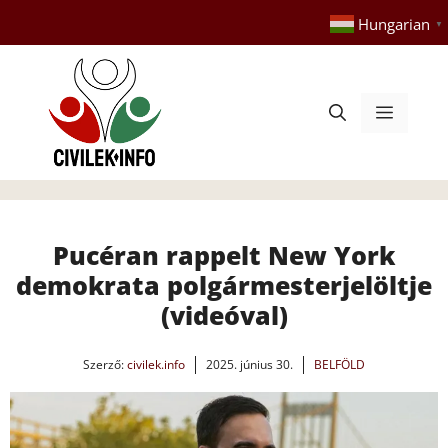
Kilépés
Hungarian
▼
a
tartalomba
Menü
Pucéran rappelt New York
demokrata polgármesterjelöltje
(videóval)
Szerző:
civilek.info
2025. június 30.
BELFÖLD