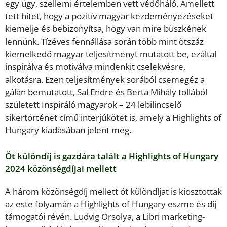
egy ügy, szellemi értelemben vett védőháló. Amellett
tett hitet, hogy a pozitív magyar kezdeményezéseket
kiemelje és bebizonyítsa, hogy van mire büszkének
lennünk. Tízéves fennállása során több mint ötszáz
kiemelkedő magyar teljesítményt mutatott be, ezáltal
inspirálva és motiválva mindenkit cselekvésre,
alkotásra. Ezen teljesítmények sorából csemegéz a
gálán bemutatott, Sal Endre és Berta Mihály tollából
született Inspiráló magyarok – 24 lebilincselő
sikertörténet című interjúkötet is, amely a Highlights of
Hungary kiadásában jelent meg.
Öt különdíj is gazdára talált a Highlights of Hungary
2024 közönségdíjai mellett
A három közönségdíj mellett öt különdíjat is kiosztottak
az este folyamán a Highlights of Hungary eszme és díj
támogatói révén. Ludvig Orsolya, a Libri marketing-