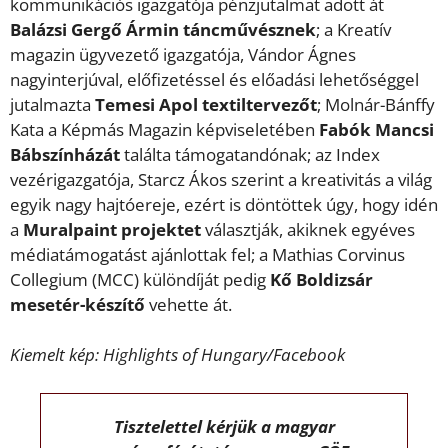
kommunikációs igazgatója pénzjutalmat adott át
Balázsi Gergő Ármin táncművésznek
; a Kreatív
magazin ügyvezető igazgatója, Vándor Ágnes
nagyinterjúval, előfizetéssel és előadási lehetőséggel
jutalmazta
Temesi Apol textiltervezőt
; Molnár-Bánffy
Kata a Képmás Magazin képviseletében
Fabók Mancsi
Bábszínházát
találta támogatandónak; az Index
vezérigazgatója, Starcz Ákos szerint a kreativitás a világ
egyik nagy hajtóereje, ezért is döntöttek úgy, hogy idén
a
Muralpaint projektet
választják, akiknek egyéves
médiatámogatást ajánlottak fel; a Mathias Corvinus
Collegium (MCC) különdíját pedig
Kő Boldizsár
mesetér-készítő
vehette át.
Kiemelt kép: Highlights of Hungary/Facebook
Tisztelettel kérjük a magyar