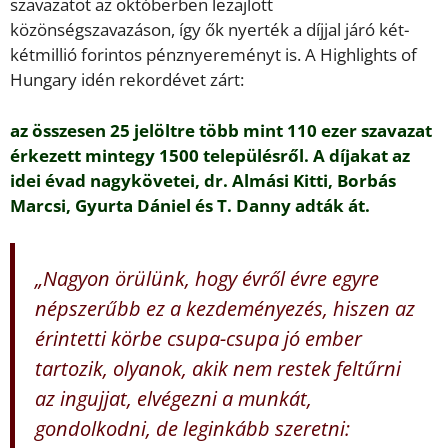
szavazatot az októberben lezajlott
közönségszavazáson, így ők nyerték a díjjal járó két-
kétmillió forintos pénznyereményt is. A Highlights of
Hungary idén rekordévet zárt:
az összesen 25 jelöltre több mint 110 ezer szavazat
érkezett mintegy 1500 településről. A díjakat az
idei évad nagykövetei, dr. Almási Kitti, Borbás
Marcsi, Gyurta Dániel és T. Danny adták át.
„Nagyon örülünk, hogy évről évre egyre
népszerűbb ez a kezdeményezés, hiszen az
érintetti körbe csupa-csupa jó ember
tartozik, olyanok, akik nem restek feltűrni
az ingujjat, elvégezni a munkát,
gondolkodni, de leginkább szeretni: