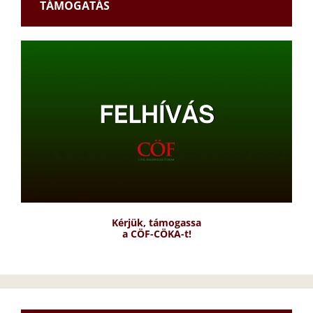
TÁMOGATÁS
Kérjük, támogassa
a CÖF-CÖKA-t!