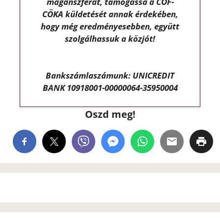
magánszférát, támogassa a CÖF-
CÖKA küldetését annak érdekében,
hogy még eredményesebben, együtt
szolgálhassuk a közjót!
Bankszámlaszámunk: UNICREDIT
BANK 10918001-00000064-35950004
Oszd meg!