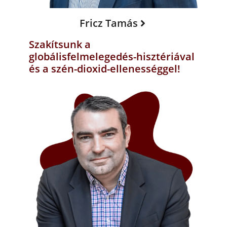
Fricz Tamás
Szakítsunk a
globálisfelmelegedés-hisztériával
és a szén-dioxid-ellenességgel!