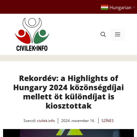
Kilépés
Hungarian
▼
a
tartalomba
Menü
Rekordév: a Highlights of
Hungary 2024 közönségdíjai
mellett öt különdíjat is
kiosztottak
Szerző:
civilek.info
2024. november 16.
SZÍNES