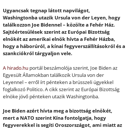
Ugyancsak tegnap látott napvilágot,
Washingtonba utazik Ursula von der Leyen, hogy
találkozzon Joe Bidennel – közölte a Fehér Ház.
Sajtóértesülések szerint az Európai Bizottság
elnökét az amerikai elnök hívta a Fehér Házba,
hogy a háborúról, a kínai fegyverszállításokról és a
szankciókról tárgyaljon vele.
A hirado.hu
portál beszámolója szerint, Joe Biden az
Egyesült Államokban találkozik Ursula von der
Leyennel – erről írt pénteken a brüsszeli ügyekkel
foglalkozó Politico. A cikk szerint az Európai Bizottság
elnöke jövő pénteken utazik Washingtonba.
Joe Biden azért hívta meg a bizottság elnökét,
mert a NATO szerint Kína fontolgatja, hogy
fegyverekkel is segíti Oroszországot, ami miatt az