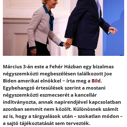
Március 3-án este a Fehér Házban egy bizalmas
négyszemközti megbeszélésen találkozott Joe
Biden amerikai elnökkel − írta meg a
Bild.
Egybehangzó értesülések szerint a mostani
négyszemközti eszmecserét a kancellár
indítványozta, annak napirendjével kapcsolatban
azonban semmit nem közölt. Különösnek számít
az is, hogy a tárgyalások után – szokatlan módon –
a sajtó tájékoztatását sem tervezték.