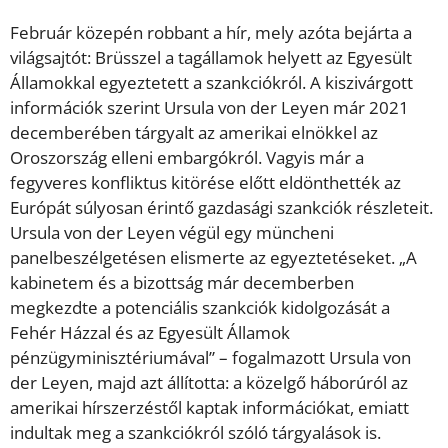
Február közepén robbant a hír, mely azóta bejárta a
világsajtót: Brüsszel a tagállamok helyett az Egyesült
Államokkal egyeztetett a szankciókról. A kiszivárgott
információk szerint Ursula von der Leyen már 2021
decemberében tárgyalt az amerikai elnökkel az
Oroszország elleni embargókról. Vagyis már a
fegyveres konfliktus kitörése előtt eldönthették az
Európát súlyosan érintő gazdasági szankciók részleteit.
Ursula von der Leyen végül egy müncheni
panelbeszélgetésen elismerte az egyeztetéseket. „A
kabinetem és a bizottság már decemberben
megkezdte a potenciális szankciók kidolgozását a
Fehér Házzal és az Egyesült Államok
pénzügyminisztériumával” – fogalmazott Ursula von
der Leyen, majd azt állította: a közelgő háborúról az
amerikai hírszerzéstől kaptak információkat, emiatt
indultak meg a szankciókról szóló tárgyalások is.