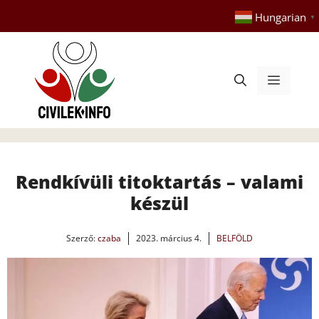
Kilépés
Hungarian
▼
a
tartalomba
Menü
Rendkívüli titoktartás – valami
készül
Szerző:
czaba
2023. március 4.
BELFÖLD