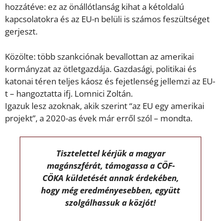
hozzátéve: ez az önállótlanság kihat a kétoldalú
kapcsolatokra és az EU-n belüli is számos feszültséget
gerjeszt.
Közölte: több szankciónak bevallottan az amerikai
kormányzat az ötletgazdája. Gazdasági, politikai és
katonai téren teljes káosz és fejetlenség jellemzi az EU-
t – hangoztatta ifj. Lomnici Zoltán.
Igazuk lesz azoknak, akik szerint “az EU egy amerikai
projekt”, a 2020-as évek már erről szól – mondta.
Tisztelettel kérjük a magyar
magánszférát, támogassa a CÖF-
CÖKA küldetését annak érdekében,
hogy még eredményesebben, együtt
szolgálhassuk a közjót!