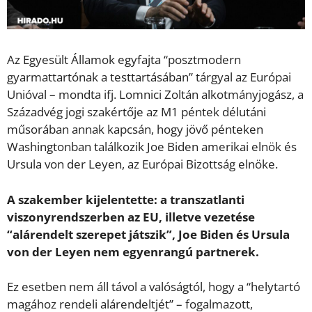
Az Egyesült Államok egyfajta “posztmodern
gyarmattartónak a testtartásában” tárgyal az Európai
Unióval – mondta ifj. Lomnici Zoltán alkotmányjogász, a
Századvég jogi szakértője az M1 péntek délutáni
műsorában annak kapcsán, hogy jövő pénteken
Washingtonban találkozik Joe Biden amerikai elnök és
Ursula von der Leyen, az Európai Bizottság elnöke.
A szakember kijelentette: a transzatlanti
viszonyrendszerben az EU, illetve vezetése
“alárendelt szerepet játszik”, Joe Biden és Ursula
von der Leyen nem egyenrangú partnerek.
Ez esetben nem áll távol a valóságtól, hogy a “helytartó
magához rendeli alárendeltjét” – fogalmazott,