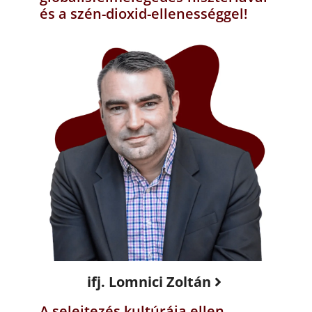
és a szén-dioxid-ellenességgel!
ifj. Lomnici Zoltán
A selejtezés kultúrája ellen –