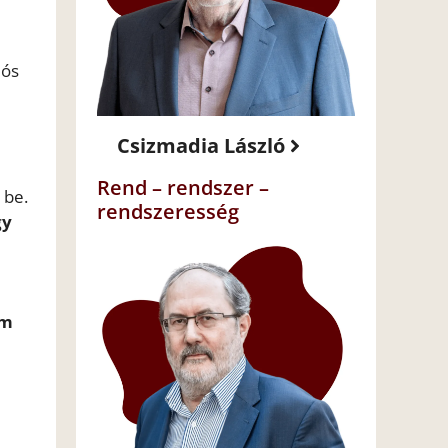
iós
Csizmadia László
Rend – rendszer –
 be.
rendszeresség
gy
em