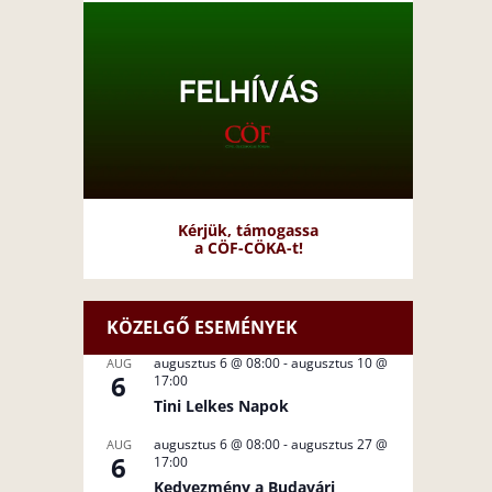
Kérjük, támogassa
a CÖF-CÖKA-t!
KÖZELGŐ ESEMÉNYEK
augusztus 6 @ 08:00
-
augusztus 10 @
AUG
6
17:00
Tini Lelkes Napok
augusztus 6 @ 08:00
-
augusztus 27 @
AUG
6
17:00
Kedvezmény a Budavári