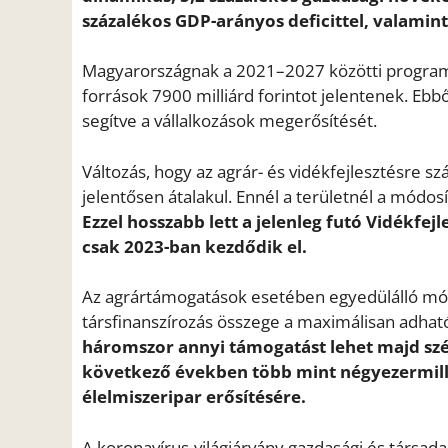
százalékos GDP-arányos deficittel, valamint 
Magyarországnak a 2021–2027 közötti programoz
források 7900 milliárd forintot jelentenek. Ebbő
segítve a vállalkozások megerősítését.
Változás, hogy az agrár- és vidékfejlesztésre 
jelentősen átalakul. Ennél a területnél a módosí
Ezzel hosszabb lett a jelenleg futó Vidékfej
csak 2023-ban kezdődik el.
Az agrártámogatások esetében egyedülálló mód
társfinanszírozás összege a maximálisan adható
háromszor annyi támogatást lehet majd szé
következő években több mint négyezermilliá
élelmiszeripar erősítésére.
A koronavírus-világjárvány gazdasági és társada