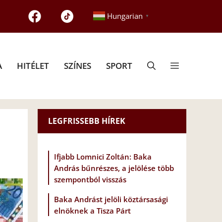
Hungarian
▼
A
HITÉLET
SZÍNES
SPORT
LEGFRISSEBB HÍREK
Ifjabb Lomnici Zoltán: Baka
András bűnrészes, a jelölése több
szempontból visszás
Baka Andrást jelöli köztársasági
elnöknek a Tisza Párt