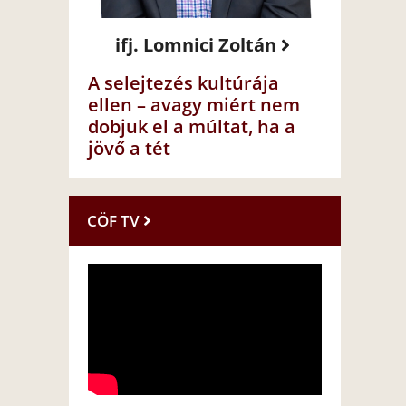
ifj. Lomnici Zoltán
A selejtezés kultúrája
ellen – avagy miért nem
dobjuk el a múltat, ha a
jövő a tét
CÖF TV