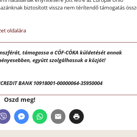
 hazánknak biztosított vissza nem térítendő támogatás öss
t oldalára
ánszférát, támogassa a CÖF-CÖKA küldetését annak
ényesebben, együtt szolgálhassuk a közjót!
CREDIT BANK 10918001-00000064-35950004
Oszd meg!