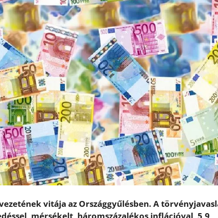
vezetének vitája az Országgyűlésben. A törvényjavasl
déssel, mérsékelt, háromszázalékos inflációval, 5,9