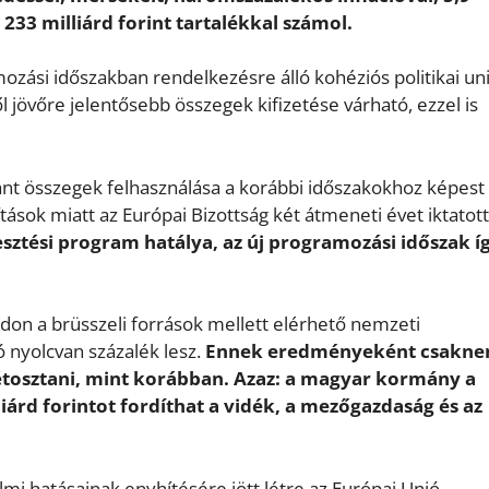
233 milliárd forint tartalékkal számol.
ási időszakban rendelkezésre álló kohéziós politikai un
l jövőre jelentősebb összegek kifizetése várható, ezzel is
szánt összegek felhasználása a korábbi időszakokhoz képest
tások miatt az Európai Bizottság két átmeneti évet iktatott
lesztési program hatálya, az új programozási időszak í
on a brüsszeli források mellett elérhető nemzeti
 nyolcvan százalék lesz.
Ennek eredményeként csakn
tosztani, mint korábban. Azaz: a magyar kormány a
rd forintot fordíthat a vidék, a mezőgazdaság és az
lmi hatásainak enyhítésére jött létre az Európai Unió