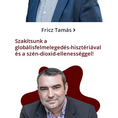
Fricz Tamás
Szakítsunk a
globálisfelmelegedés-hisztériával
és a szén-dioxid-ellenességgel!