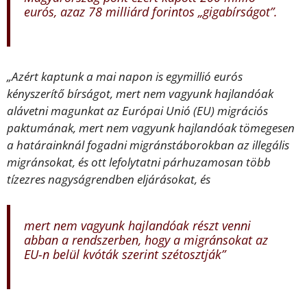
eurós, azaz 78 milliárd forintos „gigabírságot”.
„Azért kaptunk a mai napon is egymillió eurós
kényszerítő bírságot, mert nem vagyunk hajlandóak
alávetni magunkat az Európai Unió (EU) migrációs
paktumának, mert nem vagyunk hajlandóak tömegesen
a határainknál fogadni migránstáborokban az illegális
migránsokat, és ott lefolytatni párhuzamosan több
tízezres nagyságrendben eljárásokat, és
mert nem vagyunk hajlandóak részt venni
abban a rendszerben, hogy a migránsokat az
EU-n belül kvóták szerint szétosztják”