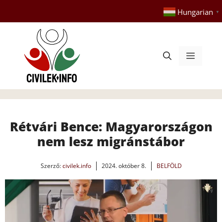
Kilépés
Hungarian
▼
a
tartalomba
Menü
Rétvári Bence: Magyarországon
nem lesz migránstábor
Szerző:
civilek.info
2024. október 8.
BELFÖLD