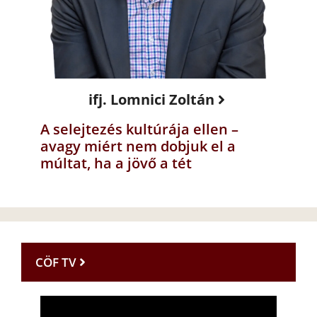
ifj. Lomnici Zoltán
A selejtezés kultúrája ellen –
avagy miért nem dobjuk el a
múltat, ha a jövő a tét
CÖF TV