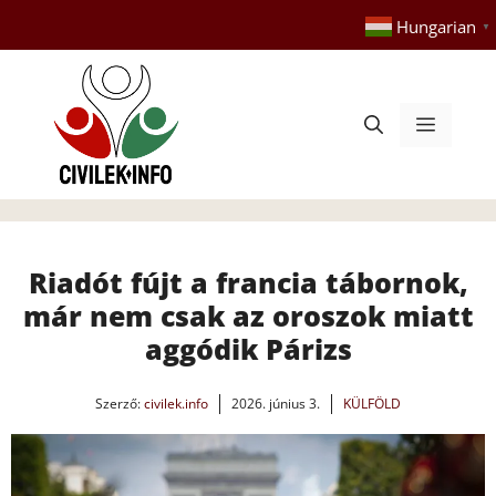
Kilépés
Hungarian
▼
a
tartalomba
Menü
Riadót fújt a francia tábornok,
már nem csak az oroszok miatt
aggódik Párizs
Szerző:
civilek.info
2026. június 3.
KÜLFÖLD