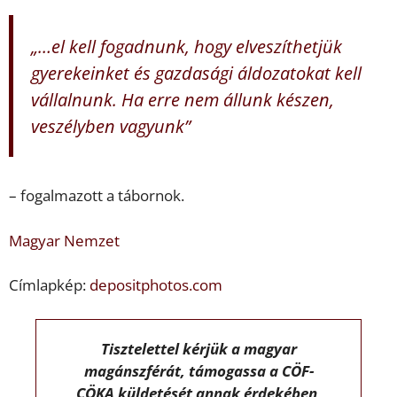
„…el kell fogadnunk, hogy elveszíthetjük
gyerekeinket és gazdasági áldozatokat kell
vállalnunk. Ha erre nem állunk készen,
veszélyben vagyunk”
– fogalmazott a tábornok.
Magyar Nemzet
Címlapkép:
depositphotos.com
Tisztelettel kérjük a magyar
magánszférát, támogassa a CÖF-
CÖKA küldetését annak érdekében,