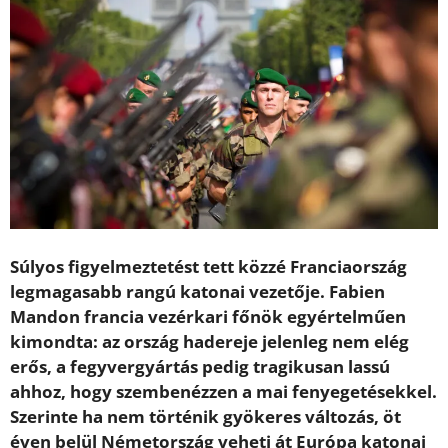
Súlyos figyelmeztetést tett közzé Franciaország
legmagasabb rangú katonai vezetője. Fabien
Mandon francia vezérkari főnök egyértelműen
kimondta: az ország hadereje jelenleg nem elég
erős, a fegyvergyártás pedig tragikusan lassú
ahhoz, hogy szembenézzen a mai fenyegetésekkel.
Szerinte ha nem történik gyökeres változás, öt
éven belül Németország veheti át Európa katonai