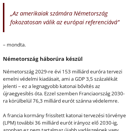
„Az amerikaiak számára Németország
fokozatosan válik az európai referenciává”
– mondta.
Németország háborúra készül
Németország 2029-re évi 153 milliárd euróra tervezi
emelni védelmi kiadásait, ami a GDP 3,5 százalékát
jelenti – ez a legnagyobb katonai bővítés az
újraegyesítés óta. Ezzel szemben Franciaország 2030-
ra körülbelül 76,3 milliárd eurót szánna védelemre.
A francia kormány frissített katonai tervezési törvénye
(LPM) további 36 milliárd eurót irányoz elő 2030-ig,
azonban ez nem tartalmaz újabb vadászgépek vagy