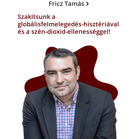
Fricz Tamás
Szakítsunk a
globálisfelmelegedés-hisztériával
és a szén-dioxid-ellenességgel!