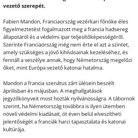
vezető szerepét.
Fabien Mandon, Franciaország vezérkari főnöke éles
figyelmeztetést fogalmazott meg a francia hadsereg
állapotáról és a védelmi ipar teljesítőképességéről.
Szerinte Franciaország még nem érte el azt a szintet,
amely szükséges a jövő kihívásainak kezeléséhez, és
fennáll a veszélye annak, hogy Németország megelőzi
őket, mint Európa vezető katonai hatalma.
Mandon a francia szenátus zárt ülésein beszélt
áprilisban és májusban. A meghallgatások
jegyzőkönyveit most hozták nyilvánosságra. A tábornok
szerint, ha Németország továbbra is ilyen ütemben
növeli védelmi kiadásait, öt éven belül elveszítheti
jelentőségét a franciák harci tapasztalata és katonai
kultúrája.