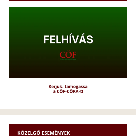
Kérjük, támogassa
a CÖF-CÖKA-t!
KÖZELGŐ ESEMÉNYEK