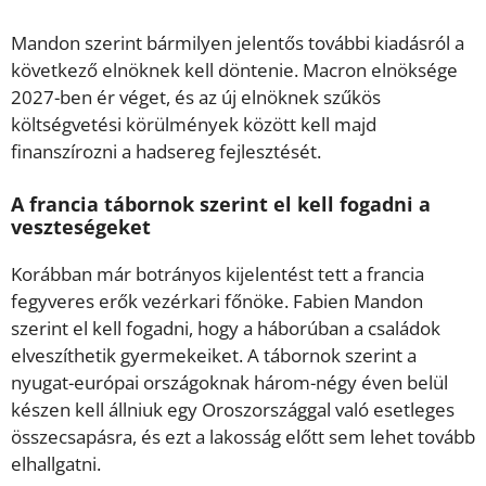
Mandon szerint bármilyen jelentős további kiadásról a
következő elnöknek kell döntenie. Macron elnöksége
2027-ben ér véget, és az új elnöknek szűkös
költségvetési körülmények között kell majd
finanszírozni a hadsereg fejlesztését.
A francia tábornok szerint el kell fogadni a
veszteségeket
Korábban már botrányos kijelentést tett a francia
fegyveres erők vezérkari főnöke. Fabien Mandon
szerint el kell fogadni, hogy a háborúban a családok
elveszíthetik gyermekeiket. A tábornok szerint a
nyugat-európai országoknak három-négy éven belül
készen kell állniuk egy Oroszországgal való esetleges
összecsapásra, és ezt a lakosság előtt sem lehet tovább
elhallgatni.