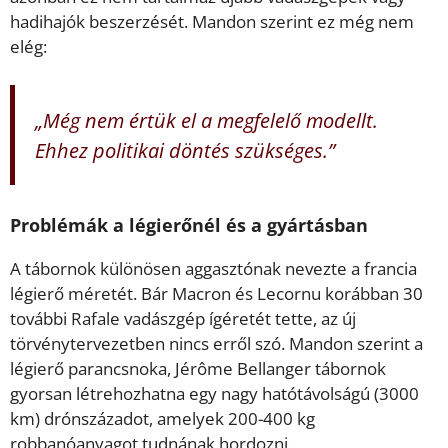
hadihajók beszerzését. Mandon szerint ez még nem
elég:
„Még nem értük el a megfelelő modellt.
Ehhez politikai döntés szükséges.”
Problémák a légierőnél és a gyártásban
A tábornok különösen aggasztónak nevezte a francia
légierő méretét. Bár Macron és Lecornu korábban 30
további Rafale vadászgép ígéretét tette, az új
törvénytervezetben nincs erről szó. Mandon szerint a
légierő parancsnoka, Jérôme Bellanger tábornok
gyorsan létrehozhatna egy nagy hatótávolságú (3000
km) drónszázadot, amelyek 200-400 kg
robbanóanyagot tudnának hordozni.