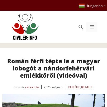
Kilépés
Hungarian
▼
a
tartalomba
Menü
Román férfi tépte le a magyar
lobogót a nándorfehérvári
emlékkőről (videóval)
Szerző:
civilek.info
2025. május 5.
BELFÖLD
,
KIEMELT