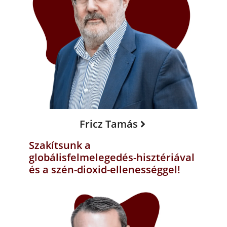
Fricz Tamás
Szakítsunk a
globálisfelmelegedés-hisztériával
és a szén-dioxid-ellenességgel!