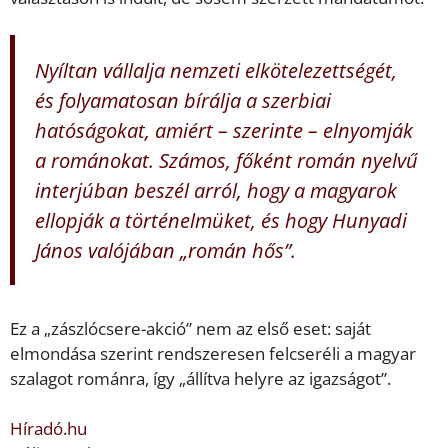
Nyíltan vállalja nemzeti elkötelezettségét,
és folyamatosan bírálja a szerbiai
hatóságokat, amiért – szerinte – elnyomják
a románokat. Számos, főként román nyelvű
interjúban beszél arról, hogy a magyarok
ellopják a történelmüket, és hogy Hunyadi
János valójában „román hős”.
Ez a „zászlócsere-akció” nem az első eset: saját
elmondása szerint rendszeresen felcseréli a magyar
szalagot románra, így „állítva helyre az igazságot”.
Híradó.hu