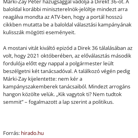
Márki-Zay Péter hazugsággal vádolja a Direkt 36-ot. A
baloldal korábbi miniszterelnök-jelöltje mindezt arra
reagálva mondta az ATV-ben, hogy a portál hosszú
cikkben mutatta be a baloldal választási kampányának
kulisszák mögötti eseményeit.
A mostani vitát kiváltó epizód a Direk 36 tálalásában az
volt, hogy 2021 októberében, az előválasztás második
fordulója előtt egy nappal a polgármester leült
beszélgetni két tanácsadóval. A találkozó végén pedig
Márki-Zay kijelentette: nem kér a
kampányszakemberek tanácsaiból. Mindezt arrogáns
hangon közölte velük. „Kik vagytok ti? Nem tudtok
semmit” – fogalmazott a lap szerint a politikus.
Forrás:
hirado.hu