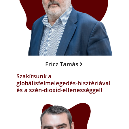
Fricz Tamás
Szakítsunk a
globálisfelmelegedés-hisztériával
és a szén-dioxid-ellenességgel!