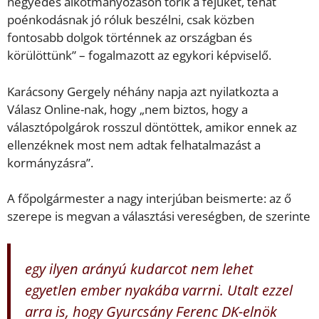
negyedes alkotmányozáson törik a fejüket, tehát
poénkodásnak jó róluk beszélni, csak közben
fontosabb dolgok történnek az országban és
körülöttünk” – fogalmazott az egykori képviselő.
Karácsony Gergely néhány napja azt nyilatkozta a
Válasz Online-nak, hogy „nem biztos, hogy a
választópolgárok rosszul döntöttek, amikor ennek az
ellenzéknek most nem adtak felhatalmazást a
kormányzásra”.
A főpolgármester a nagy interjúban beismerte: az ő
szerepe is megvan a választási vereségben, de szerinte
egy ilyen arányú kudarcot nem lehet
egyetlen ember nyakába varrni. Utalt ezzel
arra is, hogy Gyurcsány Ferenc DK-elnök