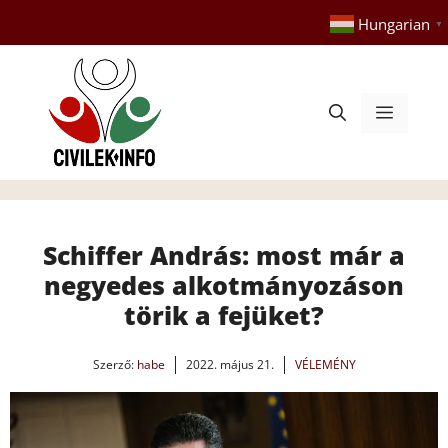
Kilépés
Hungarian
▼
a
tartalomba
Menü
Schiffer András: most már a
negyedes alkotmányozáson
törik a fejüket?
Szerző:
habe
2022. május 21.
VÉLEMÉNY