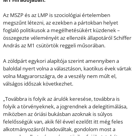
Az MSZP és az LMP is szociológiai értelemben
megszűnt létezni, az ezekben a pártokban helyet
foglaló politikusok a megélhetésükért küzdenek –
összegezte véleményét az ellenzék állapotáról Schiffer
András az M1 csütörtök reggeli műsorában.
A zöldpárt egykori alapítója szerint amennyiben a
baloldal nyert volna a választáson, kaotikus évek vártak
volna Magyarországra, de a veszély nem múlt el,
válságos időszak következhet.
„Továbbra is folyik az árulók keresése, továbbra is
folyik a törvényeknek, a jogrendnek a delegitimálása,
miközben az óriási bukásban azoknak is súlyos
felelősségük van, akik fél évvel ezelőtt itt még feles
alkotmányozásról hadováltak, gondolom most a