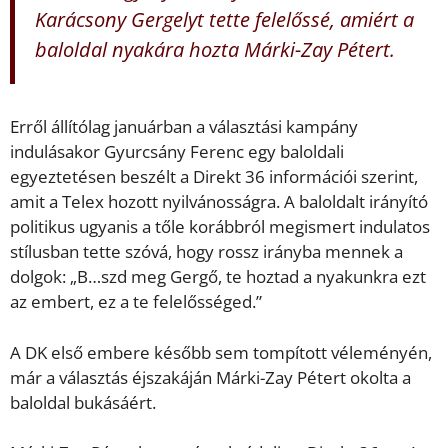
Karácsony Gergelyt tette felelőssé, amiért a
baloldal nyakára hozta Márki-Zay Pétert.
Erről állítólag januárban a választási kampány
indulásakor Gyurcsány Ferenc egy baloldali
egyeztetésen beszélt a Direkt 36 információi szerint,
amit a Telex hozott nyilvánosságra. A baloldalt irányító
politikus ugyanis a tőle korábbról megismert indulatos
stílusban tette szóvá, hogy rossz irányba mennek a
dolgok: „B…szd meg Gergő, te hoztad a nyakunkra ezt
az embert, ez a te felelősséged.”
A DK első embere később sem tompított véleményén,
már a választás éjszakáján Márki-Zay Pétert okolta a
baloldal bukásáért.