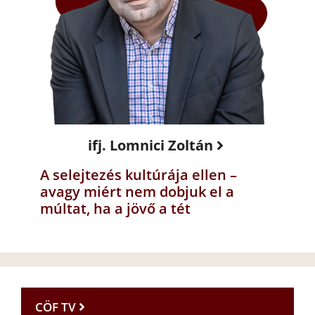
ifj. Lomnici Zoltán
A selejtezés kultúrája ellen –
avagy miért nem dobjuk el a
múltat, ha a jövő a tét
CÖF TV