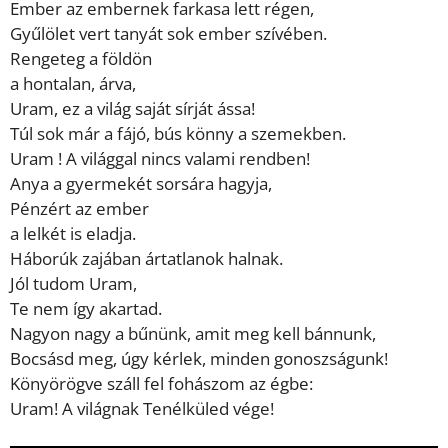
Ember az embernek farkasa lett régen,
Gyűlölet vert tanyát sok ember szívében.
Rengeteg a földön
a hontalan, árva,
Uram, ez a világ saját sírját ássa!
Túl sok már a fájó, bús könny a szemekben.
Uram ! A világgal nincs valami rendben!
Anya a gyermekét sorsára hagyja,
Pénzért az ember
a lelkét is eladja.
Háborúk zajában ártatlanok halnak.
Jól tudom Uram,
Te nem így akartad.
Nagyon nagy a bűnünk, amit meg kell bánnunk,
Bocsásd meg, úgy kérlek, minden gonoszságunk!
Könyörögve száll fel fohászom az égbe:
Uram! A világnak Tenélküled vége!