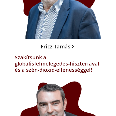
Fricz Tamás
Szakítsunk a
globálisfelmelegedés-hisztériával
és a szén-dioxid-ellenességgel!