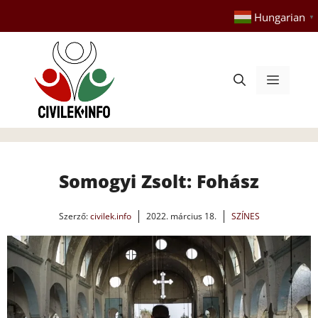
Kilépés
Hungarian
▼
a
tartalomba
Menü
Somogyi Zsolt: Fohász
Szerző:
civilek.info
2022. március 18.
SZÍNES