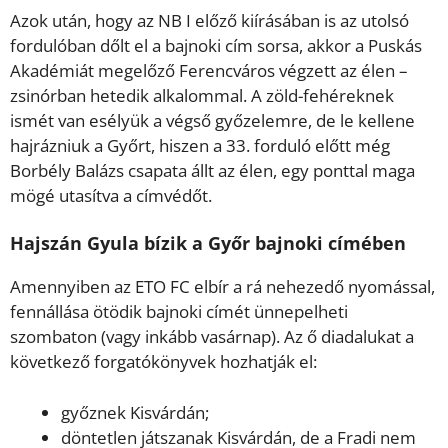
Azok után, hogy az NB I előző kiírásában is az utolsó
fordulóban dőlt el a bajnoki cím sorsa, akkor a Puskás
Akadémiát megelőző Ferencváros végzett az élen –
zsinórban hetedik alkalommal. A zöld-fehéreknek
ismét van esélyük a végső győzelemre, de le kellene
hajrázniuk a Győrt, hiszen a 33. forduló előtt még
Borbély Balázs csapata állt az élen, egy ponttal maga
mögé utasítva a címvédőt.
Hajszán Gyula bízik a Győr bajnoki címében
Amennyiben az ETO FC elbír a rá nehezedő nyomással,
fennállása ötödik bajnoki címét ünnepelheti
szombaton (vagy inkább vasárnap). Az ő diadalukat a
következő forgatókönyvek hozhatják el:
győznek Kisvárdán;
döntetlen játszanak Kisvárdán, de a Fradi nem