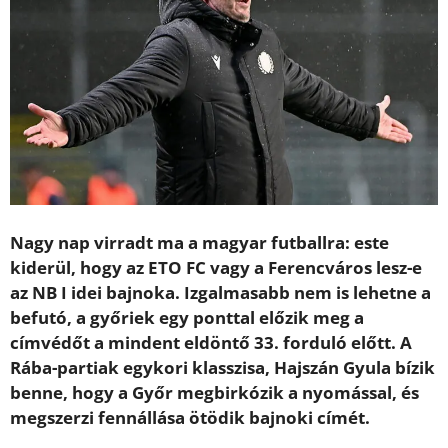
Nagy nap virradt ma a magyar futballra: este
kiderül, hogy az ETO FC vagy a Ferencváros lesz-e
az NB I idei bajnoka. Izgalmasabb nem is lehetne a
befutó, a győriek egy ponttal előzik meg a
címvédőt a mindent eldöntő 33. forduló előtt. A
Rába-partiak egykori klasszisa, Hajszán Gyula bízik
benne, hogy a Győr megbirkózik a nyomással, és
megszerzi fennállása ötödik bajnoki címét.