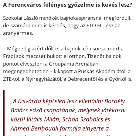
A Ferencváros fölényes győzelme is kevés lesz?
Szokolai László mindkét bajnokaspiránsnál megfordult,
de számára nem is kérdés, hogy az ETO FC lesz az
aranyérmes.
– Mégpedig azért dőlt el a bajnoki cím sorsa, mert a
Fradi sok meccset bukott el otthon. Tizenöt bajnoki
pontot elveszteni a Groupama Arénában
megengedhetetlen – kikapott a Puskás Akadémiától, a
ZTE-től, a Nyíregyházától, a Debrecentől és a Győrtől is.
„A Kisvárda képtelen lesz ellenállni Borbély
Balázs edző csapatának, melynek játékosai
közül Vitális Milán, Schön Szabolcs és
Ahmed Benbouali formája elnyerte a