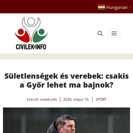
Kilépés
Hungarian
▼
a
tartalomba
Menü
Sületlenségek és verebek: csakis
a Győr lehet ma bajnok?
Szerző:
civilek.info
2026. május 16.
SPORT