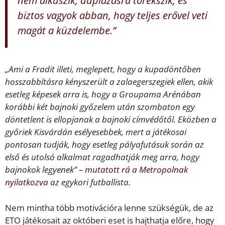
biztos vagyok abban, hogy teljes erővel veti
magát a küzdelembe.”
„Ami a Fradit illeti, meglepett, hogy a kupadöntőben
hosszabbításra kényszerült a zalaegerszegiek ellen, akik
esetleg képesek arra is, hogy a Groupama Arénában
korábbi két bajnoki győzelem után szombaton egy
döntetlent is ellopjanak a bajnoki címvédőtől. Eközben a
győriek Kisvárdán esélyesebbek, mert a játékosai
pontosan tudják, hogy esetleg pályafutásuk során az
első és utolsó alkalmat ragadhatják meg arra, hogy
bajnokok legyenek” –
mutatott rá a Metropolnak
nyilatkozva
az egykori futballista.
Nem mintha több motivációra lenne szükségük, de az
ETO játékosait az októberi eset is hajthatja előre, hogy