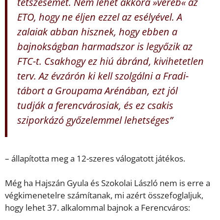
tetszésemet. Nem lehet akkora »veréb« az
ETO, hogy ne éljen ezzel az esélyével. A
zalaiak abban hisznek, hogy ebben a
bajnokságban harmadszor is legyőzik az
FTC-t. Csakhogy ez hiú ábránd, kivihetetlen
terv.
Az évzárón ki kell szolgálni a Fradi-
tábort a Groupama Arénában, ezt jól
tudják a ferencvárosiak, és ez csakis
sziporkázó győzelemmel lehetséges”
– állapította meg a 12-szeres válogatott játékos.
Még ha Hajszán Gyula és Szokolai László nem is erre a
végkimenetelre számítanak, mi azért összefoglaljuk,
hogy lehet 37. alkalommal bajnok a Ferencváros: