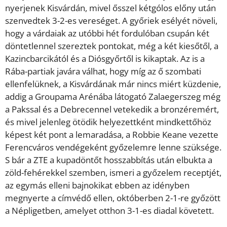
nyerjenek Kisvárdán, mivel ősszel kétgólos előny után
szenvedtek 3-2-es vereséget. A győriek esélyét növeli,
hogy a várdaiak az utóbbi hét fordulóban csupán két
döntetlennel szereztek pontokat, még a két kiesőtől, a
Kazincbarcikától és a Diósgyőrtől is kikaptak. Az is a
Rába-partiak javára válhat, hogy míg az ő szombati
ellenfelüknek, a Kisvárdának már nincs miért küzdenie,
addig a Groupama Arénába látogató Zalaegerszeg még
a Pakssal és a Debrecennel vetekedik a bronzéremért,
és mivel jelenleg ötödik helyezettként mindkettőhöz
képest két pont a lemaradása, a Robbie Keane vezette
Ferencváros vendégeként győzelemre lenne szüksége.
S bár a ZTE a kupadöntőt hosszabbítás után elbukta a
zöld-fehérekkel szemben, ismeri a győzelem receptjét,
az egymás elleni bajnokikat ebben az idényben
megnyerte a címvédő ellen, októberben 2-1-re győzött
a Népligetben, amelyet otthon 3-1-es diadal követett.