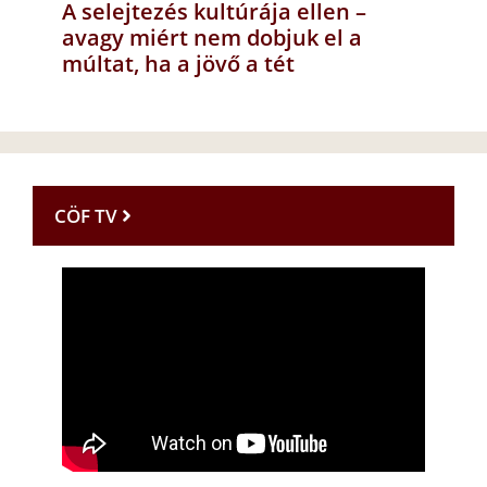
A selejtezés kultúrája ellen –
avagy miért nem dobjuk el a
múltat, ha a jövő a tét
CÖF TV