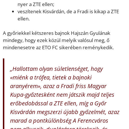
nyer a ZTE ellen;
veszítenek Kisvárdán, de a Fradi is kikap a ZTE
ellen.
A győriekkel kétszeres bajnok Hajszán Gyulának
mindegy, hogy ezek közül melyik valósul meg, ő
mindenesetre az ETO FC sikerében reménykedik.
„Hallottam olyan sületlenséget, hogy
«miénk a trófea, tietek a bajnoki
aranyérem», azaz a Fradi friss Magyar
Kupa-győztesként nem játszik majd teljes
erőbedobással a ZTE ellen, míg a Győr
Kisvárdán megszerzi újabb győzelmét, azaz
marad a pontkülönbség A Ferencváros
nem alkuszik, duplázásra törekszik, és