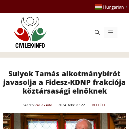
Kilépés
Hungarian
▼
a
tartalomba
Menü
Sulyok Tamás alkotmánybírót
javasolja a Fidesz-KDNP frakciója
köztársasági elnöknek
Szerző:
civilek.info
2024. február 22.
BELFÖLD