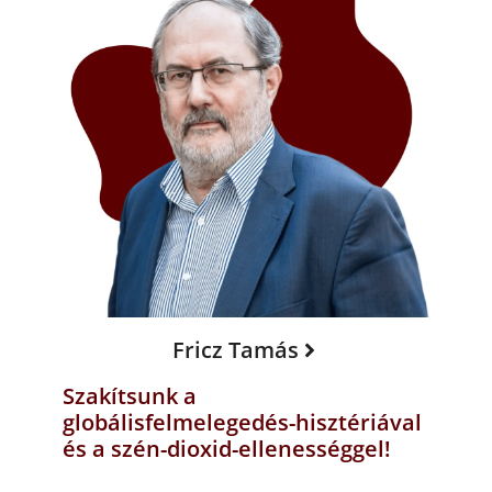
Fricz Tamás
Szakítsunk a
globálisfelmelegedés-hisztériával
és a szén-dioxid-ellenességgel!