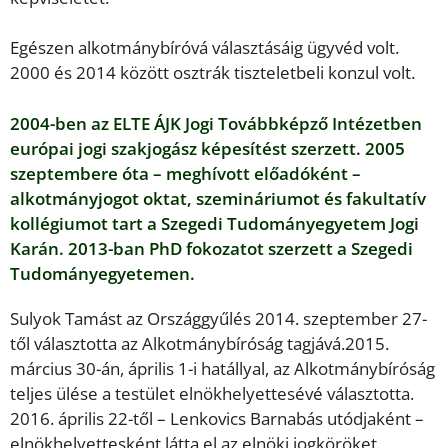
Egészen alkotmánybíróvá választásáig ügyvéd volt.
2000 és 2014 között osztrák tiszteletbeli konzul volt.
2004-ben az ELTE ÁJK Jogi Továbbképző Intézetben
európai jogi szakjogász képesítést szerzett. 2005
szeptembere óta – meghívott előadóként –
alkotmányjogot oktat, szemináriumot és fakultatív
kollégiumot tart a Szegedi Tudományegyetem Jogi
Karán. 2013-ban PhD fokozatot szerzett a Szegedi
Tudományegyetemen.
Sulyok Tamást az Országgyűlés 2014. szeptember 27-
től választotta az Alkotmánybíróság tagjává.2015.
március 30-án, április 1-i hatállyal, az Alkotmánybíróság
teljes ülése a testület elnökhelyettesévé választotta.
2016. április 22-től – Lenkovics Barnabás utódjaként –
elnökhelyettesként látta el az elnöki jogköröket.