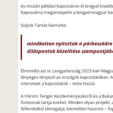
és miután például Kaposváron él lengyel kiseb
Kaposvárra megünnepelni a lengyel-magyar bar
Sulyok Tamás kiemelte:
mindketten nyitottak a párbeszédre
álláspontok közelítése szempontjábó
Elmondta azt is: Lengyelország 2023-ban Magya
lényeges tényező az országok kapcsolatában. A 
intenzívek a kapcsolatok – tette hozzá.
A Három Tenger Kezdeményezésről és a Bukares
fontosnak tartja ezeket. Minden olyan projekt,
fellendülést támogatja, kiemelten hasznos – fo