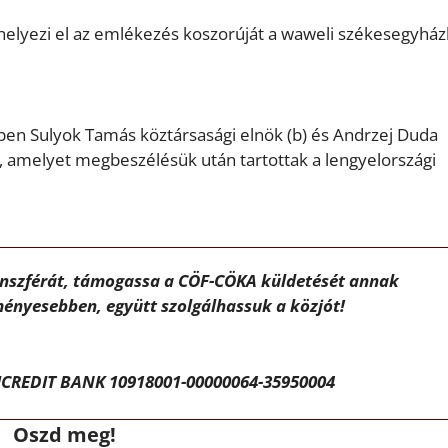
 helyezi el az emlékezés koszorúját a waweli székesegyház
épen Sulyok Tamás köztársasági elnök (b) és Andrzej Duda
n, amelyet megbeszélésük után tartottak a lengyelországi
ánszférát, támogassa a CÖF-CÖKA küldetését annak
ényesebben, együtt szolgálhassuk a közjót!
CREDIT BANK 10918001-00000064-35950004
Oszd meg!