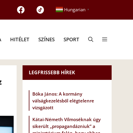
Hungarian
▼
A
HITÉLET
SZÍNES
SPORT
LEGFRISSEBB HÍREK
z
Bóka János: A kormány
válságkezelésből elégtelenre
vizsgázott
Kátai-Németh Vilmoséknak úgy
sikerült „propagandázniuk” a