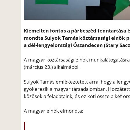
Kiemelten fontos a párbeszéd fenntartása é
mondta Sulyok Tamás köztársasági elnök p
a dél-lengyelországi Ószandecen (Stary Sacz
A magyar köztársasági elnök munkalátogatásra
(március 23.) alkalmából.
Sulyok Tamás emlékeztetett arra, hogy a lengye
gyökerezik a magyar társadalomban. Hozzátett
közösek a feladataink, és ez köti össze a két or
A magyar elnök elmondta: