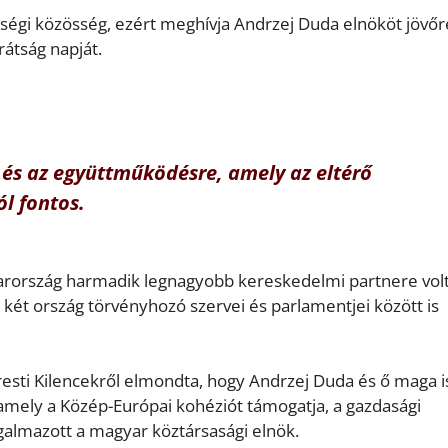
bségi közösség, ezért meghívja Andrzej Duda elnököt jövőr
átság napját.
 és az együttműködésre, amely az eltérő
l fontos.
rország harmadik legnagyobb kereskedelmi partnere volt,
két ország törvényhozó szervei és parlamentjei között is
ti Kilencekről elmondta, hogy Andrzej Duda és ő maga i
 amely a Közép-Európai kohéziót támogatja, a gazdasági
galmazott a magyar köztársasági elnök.