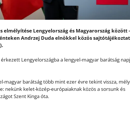
s elmélyítése Lengyelország és Magyarország között 
énteken Andrzej Duda elnökkel közös sajtótájékozta
).
 érkezett Lengyelországba a lengyel-magyar barátság nap
l-magyar barátság több mint ezer évre tekint vissza, mél
e: nekünk kelet-közép-európaiaknak közös a sorsunk és
szágot Szent Kinga óta.