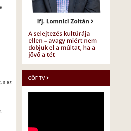
e
ifj. Lomnici Zoltán
A selejtezés kultúrája
ellen – avagy miért nem
dobjuk el a múltat, ha a
jövő a tét
CÖF TV
 s ez
s