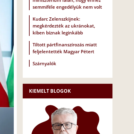
minisztérium falán, hogy ehhez
semmiféle engedélyük nem volt
Kudarc Zelenszkijnek:
megkérdezték az ukránokat,
kiben bíznak leginkább
Tiltott pártfinanszírozás miatt
feljelentették Magyar Pétert
Szárnyalók
KIEMELT BLOGOK