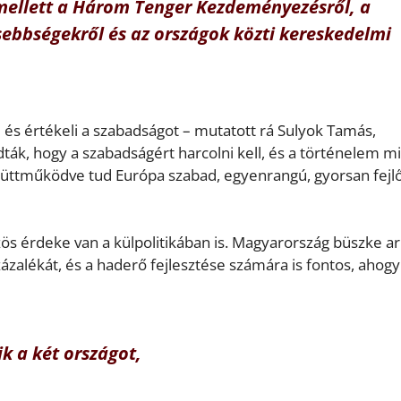
mellett a Három Tenger Kezdeményezésről, a
isebbségekről és az országok közti kereskedelmi
és értékeli a szabadságot – mutatott rá Sulyok Tamás,
ták, hogy a szabadságért harcolni kell, és a történelem m
együttműködve tud Európa szabad, egyenrangú, gyorsan fejl
ös érdeke van a külpolitikában is. Magyarország büszke ar
ázalékát, és a haderő fejlesztése számára is fontos, ahogy
k a két országot,