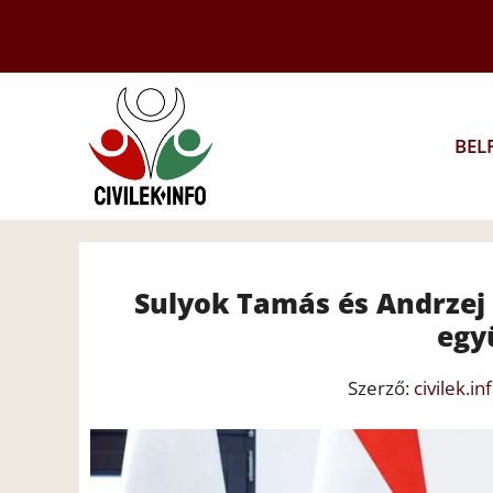
Kilépés
a
tartalomba
BEL
Sulyok Tamás és Andrzej 
egy
Szerző:
civilek.in