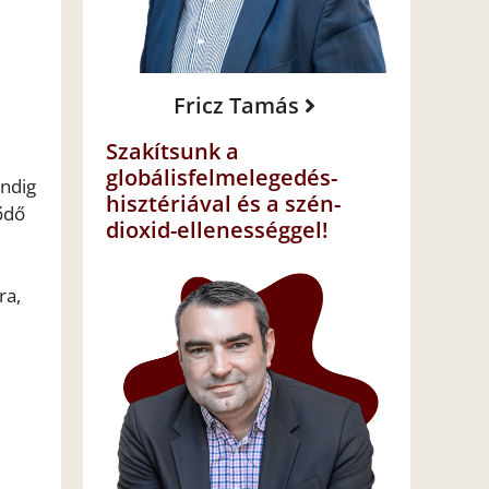
Fricz Tamás
Szakítsunk a
globálisfelmelegedés-
indig
hisztériával és a szén-
ődő
dioxid-ellenességgel!
ra,