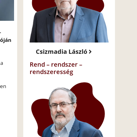
–
tóján
Csizmadia László
ja
Rend – rendszer –
rendszeresség
yen