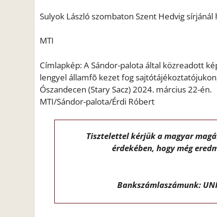
Sulyok László szombaton Szent Hedvig sírjánál
MTI
Címlapkép: A Sándor-palota által közreadott k
lengyel államfõ kezet fog sajtótájékoztatójuko
Ószandecen (Stary Sacz) 2024. március 22-én.
MTI/Sándor-palota/Érdi Róbert
Tisztelettel kérjük a magyar mag
érdekében, hogy még eredm
Bankszámlaszámunk: UNI