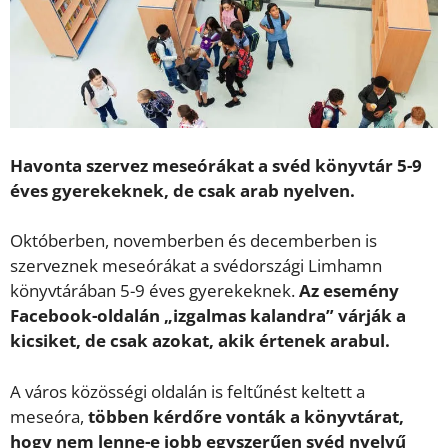
Havonta szervez meseórákat a svéd könyvtár 5-9
éves gyerekeknek, de csak arab nyelven.
Októberben, novemberben és decemberben is
szerveznek meseórákat a svédországi Limhamn
könyvtárában 5-9 éves gyerekeknek.
Az esemény
Facebook-oldalán „izgalmas kalandra” várják a
kicsiket, de csak azokat, akik értenek arabul.
A város közösségi oldalán is feltűnést keltett a
meseóra,
többen kérdőre vonták a könyvtárat,
hogy nem lenne-e jobb egyszerűen svéd nyelvű