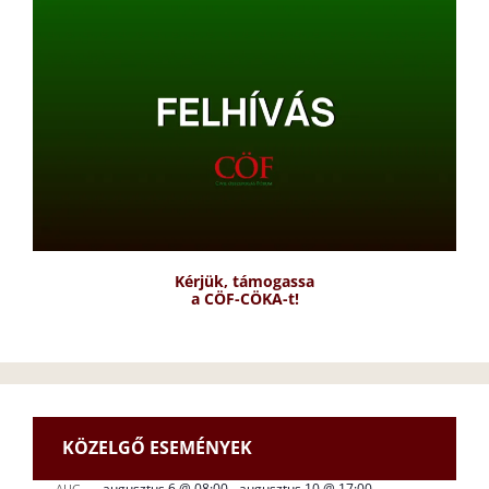
Kérjük, támogassa
a CÖF-CÖKA-t!
KÖZELGŐ ESEMÉNYEK
augusztus 6 @ 08:00
-
augusztus 10 @ 17:00
AUG