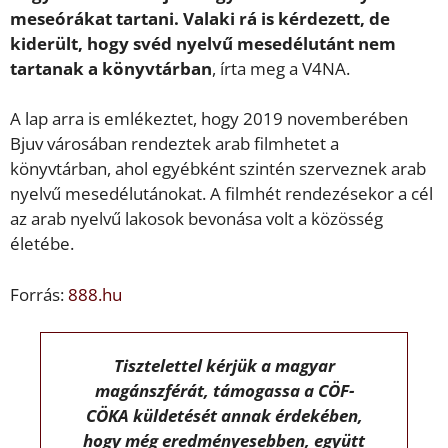
meseórákat tartani. Valaki rá is kérdezett, de
kiderült, hogy svéd nyelvű mesedélutánt nem
tartanak a könyvtárban
, írta meg a V4NA.
A lap arra is emlékeztet, hogy 2019 novemberében
Bjuv városában rendeztek arab filmhetet a
könyvtárban, ahol egyébként szintén szerveznek arab
nyelvű mesedélutánokat. A filmhét rendezésekor a cél
az arab nyelvű lakosok bevonása volt a közösség
életébe.
Forrás:
888.hu
Tisztelettel kérjük a magyar
magánszférát, támogassa a CÖF-
CÖKA küldetését annak érdekében,
hogy még eredményesebben, együtt