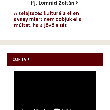
ifj. Lomnici Zoltán
A selejtezés kultúrája ellen –
avagy miért nem dobjuk el a
múltat, ha a jövő a tét
CÖF TV