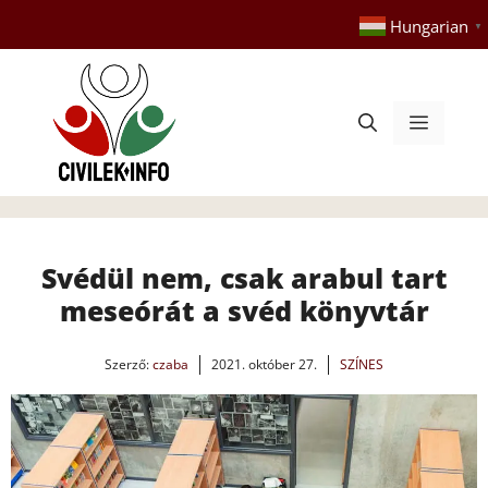
Kilépés
Hungarian
▼
a
tartalomba
Menü
Svédül nem, csak arabul tart
meseórát a svéd könyvtár
Szerző:
czaba
2021. október 27.
SZÍNES