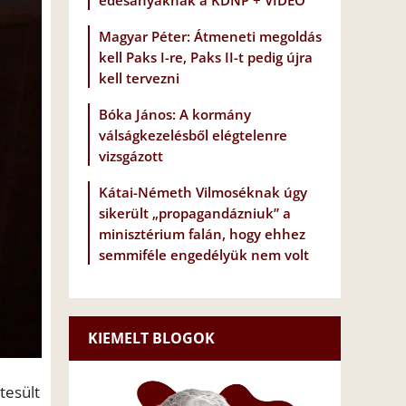
édesanyáknak a KDNP + VIDEÓ
Magyar Péter: Átmeneti megoldás
kell Paks I-re, Paks II-t pedig újra
kell tervezni
Bóka János: A kormány
válságkezelésből elégtelenre
vizsgázott
Kátai-Németh Vilmoséknak úgy
sikerült „propagandázniuk” a
minisztérium falán, hogy ehhez
semmiféle engedélyük nem volt
KIEMELT BLOGOK
tesült