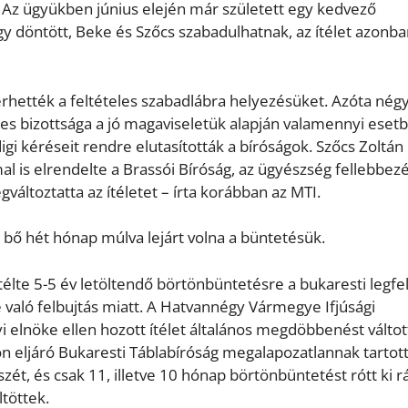
 Az ügyükben június elején már született egy kedvező
gy döntött, Beke és Szőcs szabadulhatnak, az ítélet azonb
rhették a feltételes szabadlábra helyezésüket. Azóta négy
ékes bizottsága a jó magaviseletük alapján valamennyi eset
igi kéréseit rendre elutasították a bíróságok. Szőcs Zoltán
 is elrendelte a Brassói Bíróság, az ügyészség fellebbez
ltoztatta az ítéletet – írta korábban az MTI.
k bő hét hónap múlva lejárt volna a büntetésük.
ítélte 5-5 év letöltendő börtönbüntetésre a bukaresti legf
e való felbujtás miatt. A Hatvannégy Vármegye Ifjúsági
i elnöke ellen hozott ítélet általános megdöbbenést váltott
on eljáró Bukaresti Táblabíróság megalapozatlannak tartott
zét, és csak 11, illetve 10 hónap börtönbüntetést rótt ki r
töttek.