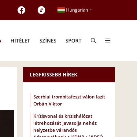
Hungarian
▼
A
HITÉLET
SZÍNES
SPORT
LEGFRISSEBB HÍREK
Szerbiai trombitafesztiválon lazít
Orbán Viktor
Krízisvonal és krízishálózat
létrehozását javasolja nehéz
helyzetbe várandós