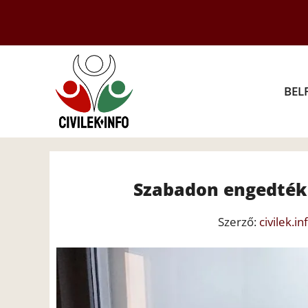
Kilépés
a
tartalomba
BEL
Szabadon engedték 
Szerző:
civilek.in