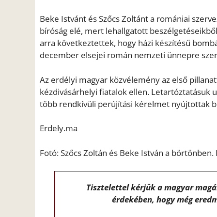
Beke Istvánt és Szőcs Zoltánt a romániai szerve
bíróság elé, mert lehallgatott beszélgetéseikbő
arra következtettek, hogy házi készítésű bomb
december elsejei román nemzeti ünnepre szerv
Az erdélyi magyar közvélemény az első pillanatt
kézdivásárhelyi fiatalok ellen. Letartóztatásuk
több rendkívüli perújítási kérelmet nyújtottak 
Erdely.ma
Fotó: Szőcs Zoltán és Beke István a börtönben.
Tisztelettel kérjük a magyar mag
érdekében, hogy még eredm