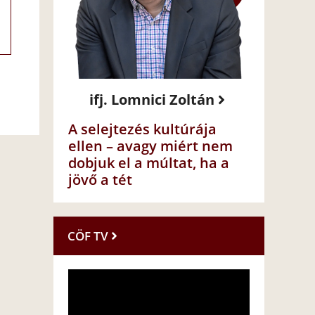
ifj. Lomnici Zoltán
A selejtezés kultúrája
ellen – avagy miért nem
dobjuk el a múltat, ha a
jövő a tét
CÖF TV