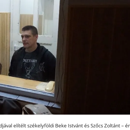
val elítélt székelyföldi Beke Istvánt és Szőcs Zoltánt – ér