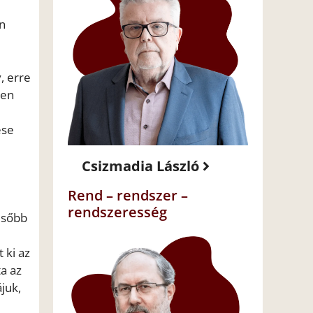
an
, erre
ben
ése
Csizmadia László
Rend – rendszer –
rendszeresség
elsőbb
 ki az
a az
ájuk,