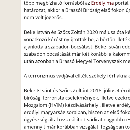
több megbízható forrásból az
Erdély.ma
portál.
határozat, akkor a Brassói Bíróság első fokon ú
nem volt jogerős.
Beke István és Szőcs Zoltán 2020 májusa óta ké
vonatkozó kérést nyújtottak be, a börtön illet
ajánlotta a szabadon bocsátást. Beke István edd
szabadon bocsátását már két korábbi alkalommal
után azonban a Brassó Megyei Törvényszék megvá
A terrorizmus vádjával elítélt székely férfiakna
Beke Istvánt és Szőcs Zoltánt 2018. július 4-én 
bíróság, terrorista cselekmények, illetve ezekr
Mozgalom (HVIM) kézdivásárhelyi, illetve erdély
erdélyi magyarság soraiban, hiszen az első fok
ügyészség által összeállított vádirat nagyobb rés
amennyit már korábban vizsgálati fogságban töl