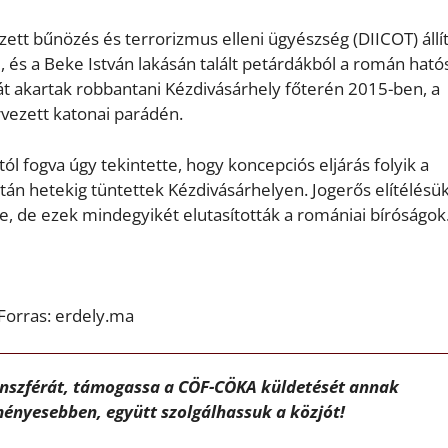
zett bűnözés és terrorizmus elleni ügyészség (DIICOT) állí
l, és a Beke István lakásán talált petárdákból a román hat
át akartak robbantani Kézdivásárhely főterén 2015-ben, a
ezett katonai parádén.
ól fogva úgy tekintette, hogy koncepciós eljárás folyik a
 után hetekig tüntettek Kézdivásárhelyen. Jogerős elítélésü
be, de ezek mindegyikét elutasították a romániai bíróságok
 Forras: erdely.ma
ánszférát, támogassa a CÖF-CÖKA küldetését annak
ényesebben, együtt szolgálhassuk a közjót!