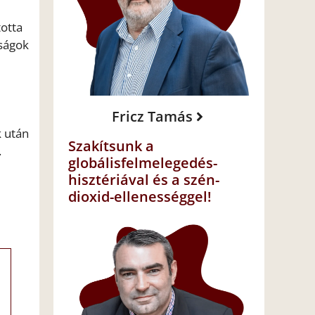
totta
óságok
Fricz Tamás
k után
Szakítsunk a
.
globálisfelmelegedés-
hisztériával és a szén-
dioxid-ellenességgel!